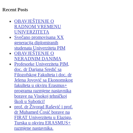
Recent Posts
OBAVJEŠTENJE O
RADNOM VREMENU
UNIVERZITETA
Svečano promovisana XX
generacija diplomiranih
studenata Univerziteta PIM
OBAVJEŠTENJE O
NERADNIM DANIMA
Profesorke Univerziteta PIM,
doc. dr Darjana Sredić sa
Filozofskog Fakulteta i doc. dr
Jelena Jovović sa Ekonomskog
fakulteta u okviru Erasmus+
programa razmjene nastavnika
borave na Visokoj tehničkoj
školi u Subotici!
prof. dr Živorad Rašević i prof.
dr Muhamed Ćosić borave na
FIRAT Univerzitetu u Elazigu,
Turska u okviru ERASMUS+
razmjene nastavnika.