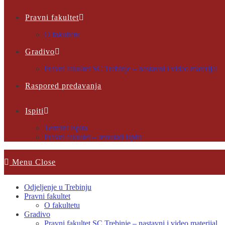
Pravni fakultet
O fakultetu
Gradivo
Pravni fakultet SC Trebinje – nastavni i video materijal
Raspored predavanja
Ispiti
Termini ispita
Pravni fakultet – rezultati ispita
Menu
Close
Odjeljenje u Trebinju
Pravni fakultet
O fakultetu
Gradivo
Pravni fakultet SC Trebinje – nastavni i video materijal