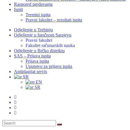
Raspored predavanja
Ispiti
Termini ispita
Pravni fakultet – rezultati ispita
Odjeljenje u Trebinju
Odjeljenje u Istočnom Sarajevu
Pravni fakultet
Fakultet računarskih nauka
Odjeljenje u Brčko distriktu
SAS – Prijava ispita
Prijava ispita
Uputstvo za prijavu ispita
Antiplagijat servis
SR
EN
SR