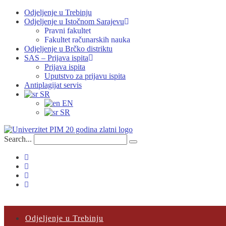
Odjeljenje u Trebinju
Odjeljenje u Istočnom Sarajevu
Pravni fakultet
Fakultet računarskih nauka
Odjeljenje u Brčko distriktu
SAS – Prijava ispita
Prijava ispita
Uputstvo za prijavu ispita
Antiplagijat servis
SR
EN
SR
Search...
Odjeljenje u Trebinju