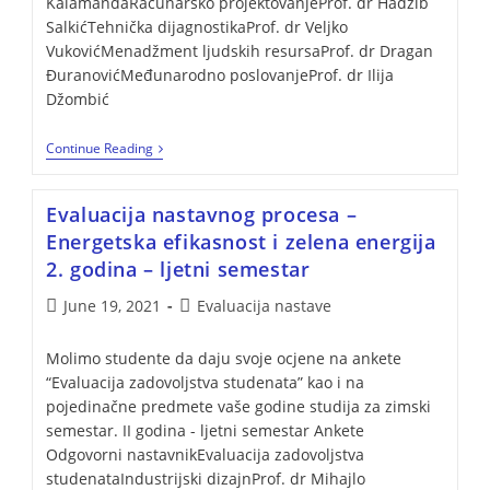
KalamandaRačunarsko projektovanjeProf. dr Hadžib
SalkićTehnička dijagnostikaProf. dr Veljko
VukovićMenadžment ljudskih resursaProf. dr Dragan
ĐuranovićMeđunarodno poslovanjeProf. dr Ilija
Džombić
Continue Reading
Evaluacija nastavnog procesa –
Energetska efikasnost i zelena energija
2. godina – ljetni semestar
June 19, 2021
Evaluacija nastave
Molimo studente da daju svoje ocjene na ankete
“Evaluacija zadovoljstva studenata” kao i na
pojedinačne predmete vaše godine studija za zimski
semestar. II godina - ljetni semestar Ankete
Odgovorni nastavnikEvaluacija zadovoljstva
studenataIndustrijski dizajnProf. dr Mihajlo