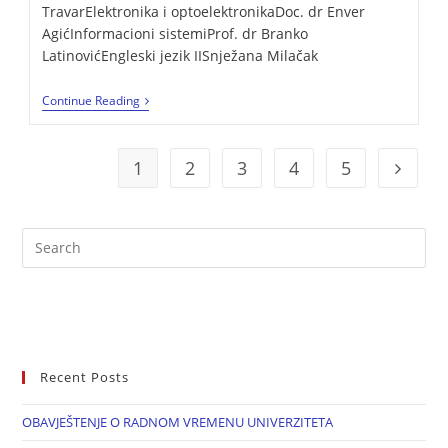
TravarElektronika i optoelektronikaDoc. dr Enver
AgićInformacioni sistemiProf. dr Branko
LatinovićEngleski jezik IISnježana Milačak
Continue Reading
1
2
3
4
5
Recent Posts
OBAVJEŠTENJE O RADNOM VREMENU UNIVERZITETA