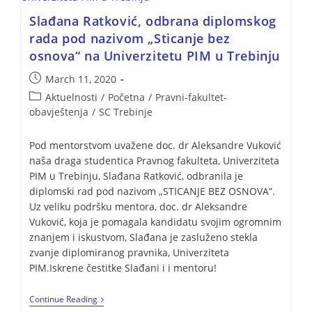
Slađana Ratković, odbrana diplomskog
rada pod nazivom „Sticanje bez
osnova“ na Univerzitetu PIM u Trebinju
March 11, 2020
Aktuelnosti
/
Početna
/
Pravni-fakultet-
obavještenja
/
SC Trebinje
Pod mentorstvom uvažene doc. dr Aleksandre Vuković
naša draga studentica Pravnog fakulteta, Univerziteta
PIM u Trebinju, Slađana Ratković, odbranila je
diplomski rad pod nazivom „STICANJE BEZ OSNOVA”.
Uz veliku podršku mentora, doc. dr Aleksandre
Vuković, koja je pomagala kandidatu svojim ogromnim
znanjem i iskustvom, Slađana je zasluženo stekla
zvanje diplomiranog pravnika, Univerziteta
PIM.Iskrene čestitke Slađani i i mentoru!
Continue Reading