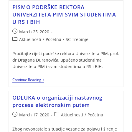
PISMO PODRŠKE REKTORA
UNIVERZITETA PIM SVIM STUDENTIMA
U RS I BIH
March 25, 2020
Aktuelnosti
/
Početna
/
SC Trebinje
Pročitajte riječi podrške rektora Univerziteta PIM, prof.
dr Dragana Đuranovića, upućeno studentima
Univerziteta PIM i svim studentima u RS i BIH.
Continue Reading
ODLUKA o organizaciji nastavnog
procesa elektronskim putem
March 17, 2020
Aktuelnosti
/
Početna
Zbog novonastale situacije vezane za pojavu i širenje