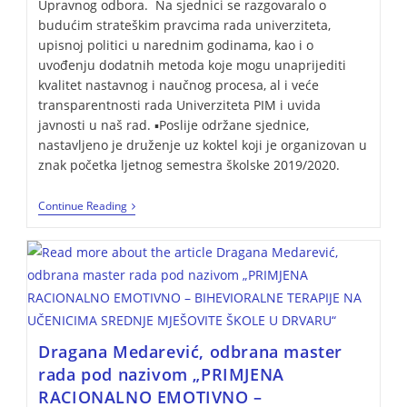
Upravnog odbora. Na sjednici se razgovaralo o
budućim strateškim pravcima rada univerziteta,
upisnoj politici u narednim godinama, kao i o
uvođenju dodatnih metoda koje mogu unaprijediti
kvalitet nastavnog i naučnog procesa, al i veće
transparentnosti rada Univerziteta PIM i uvida
javnosti u naš rad. ▪️Poslije održane sjednice,
nastavljeno je druženje uz koktel koji je organizovan u
znak početka ljetnog semestra školske 2019/2020.
Continue Reading
Dragana Medarević, odbrana master
rada pod nazivom „PRIMJENA
RACIONALNO EMOTIVNO –