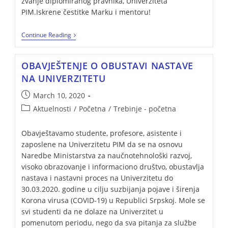
zvanje diplomiranog pravnika, Univerziteta
PIM.Iskrene čestitke Marku i mentoru!
Continue Reading
OBAVJEŠTENJE O OBUSTAVI NASTAVE
NA UNIVERZITETU
March 10, 2020
Aktuelnosti
/
Početna
/
Trebinje - početna
Obavještavamo studente, profesore, asistente i
zaposlene na Univerzitetu PIM da se na osnovu
Naredbe Ministarstva za naučnotehnološki razvoj,
visoko obrazovanje i informaciono društvo, obustavlja
nastava i nastavni proces na Univerzitetu do
30.03.2020. godine u cilju suzbijanja pojave i širenja
Korona virusa (COVID-19) u Republici Srpskoj. Mole se
svi studenti da ne dolaze na Univerzitet u
pomenutom periodu, nego da sva pitanja za službe