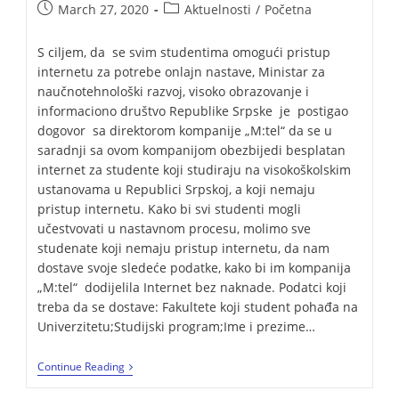
March 27, 2020
Aktuelnosti
/
Početna
S ciljem, da se svim studentima omogući pristup
internetu za potrebe onlajn nastave, Ministar za
naučnotehnološki razvoj, visoko obrazovanje i
informaciono društvo Republike Srpske je postigao
dogovor sa direktorom kompanije „M:tel“ da se u
saradnji sa ovom kompanijom obezbijedi besplatan
internet za studente koji studiraju na visokoškolskim
ustanovama u Republici Srpskoj, a koji nemaju
pristup internetu. Kako bi svi studenti mogli
učestvovati u nastavnom procesu, molimo sve
studenate koji nemaju pristup internetu, da nam
dostave svoje sledeće podatke, kako bi im kompanija
„M:tel“ dodijelila Internet bez naknade. Podatci koji
treba da se dostave: Fakultete koji student pohađa na
Univerzitetu;Studijski program;Ime i prezime…
Continue Reading