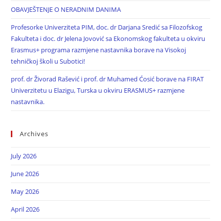
OBAVJEŠTENJE O NERADNIM DANIMA
Profesorke Univerziteta PIM, doc. dr Darjana Sredić sa Filozofskog
Fakulteta i doc. dr Jelena Jovović sa Ekonomskog fakulteta u okviru
Erasmus+ programa razmjene nastavnika borave na Visokoj
tehničkoj školi u Subotici!
prof. dr Živorad Rašević i prof. dr Muhamed Ćosić borave na FIRAT
Univerzitetu u Elazigu, Turska u okviru ERASMUS+ razmjene
nastavnika.
Archives
July 2026
June 2026
May 2026
April 2026