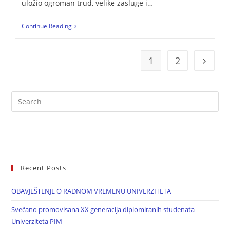
uložio ogroman trud, velike zasluge i…
Continue Reading
1
2
Recent Posts
OBAVJEŠTENJE O RADNOM VREMENU UNIVERZITETA
Svečano promovisana XX generacija diplomiranih studenata
Univerziteta PIM