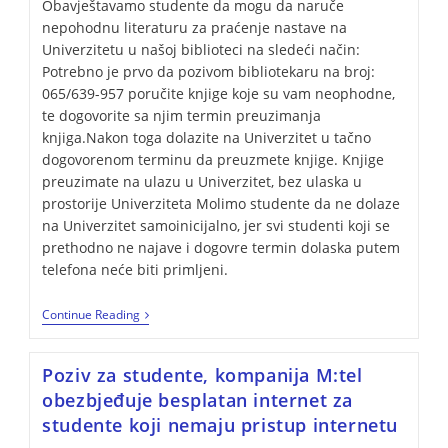
Obavještavamo studente da mogu da naruče
nepohodnu literaturu za praćenje nastave na
Univerzitetu u našoj biblioteci na sledeći način:
Potrebno je prvo da pozivom bibliotekaru na broj:
065/639-957 poručite knjige koje su vam neophodne,
te dogovorite sa njim termin preuzimanja
knjiga.Nakon toga dolazite na Univerzitet u tačno
dogovorenom terminu da preuzmete knjige. Knjige
preuzimate na ulazu u Univerzitet, bez ulaska u
prostorije Univerziteta Molimo studente da ne dolaze
na Univerzitet samoinicijalno, jer svi studenti koji se
prethodno ne najave i dogovre termin dolaska putem
telefona neće biti primljeni.
Continue Reading
Poziv za studente, kompanija M:tel
obezbjeđuje besplatan internet za
studente koji nemaju pristup internetu