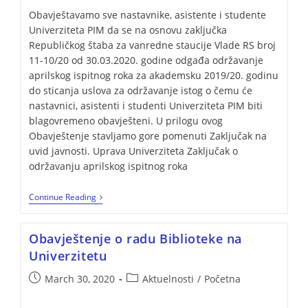
Obavještavamo sve nastavnike, asistente i studente
Univerziteta PIM da se na osnovu zaključka
Republičkog štaba za vanredne staucije Vlade RS broj
11-10/20 od 30.03.2020. godine odgađa održavanje
aprilskog ispitnog roka za akademsku 2019/20. godinu
do sticanja uslova za održavanje istog o čemu će
nastavnici, asistenti i studenti Univerziteta PIM biti
blagovremeno obavješteni. U prilogu ovog
Obavještenje stavljamo gore pomenuti Zaključak na
uvid javnosti. Uprava Univerziteta Zaključak o
održavanju aprilskog ispitnog roka
Continue Reading
Obavještenje o radu Biblioteke na
Univerzitetu
March 30, 2020
Aktuelnosti
/
Početna