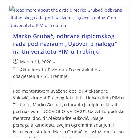
Marko Grubač, odbrana diplomskog
rada pod nazivom „Ugovor o nalogu“
na Univerzitetu PIM u Trebinju
March 11, 2020
Aktuelnosti
/
Početna
/
Pravni-fakultet-
obavještenja
/
SC Trebinje
Pod mentorstvom uvažene doc. dr Aleksandre
Vuković, student Pravnog fakulteta, Univerziteta PIM u
Trebinju, Marko Grubač, odbranio je diplomski rad
pod nazivom “UGOVOR O NALOGU”. Uz veliku podršku
mentora, doc. dr Aleksandre Vuković, koja je
pomagala kandidatu svojim ogromnim znanjem i
iskustvom, student Marko Grubač je zasluženo stekao