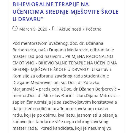
BIHEVIORALNE TERAPIJE NA
UČENICIMA SREDNJE MJEŠOVITE ŠKOLE
U DRVARU“
March 9, 2020
Aktuelnosti
/
Početna
Pod mentorstvom uvaženog, doc. dr, Džanana
Berberovića, naša Dragana Medarević, odbranila je
master rad pod nazivom „ PRIMJENA RACIONALNO
EMOTIVNO - BIHEVIORALNE TERAPIJE NA UČENICIMA
SREDNJE MJEŠOVITE ŠKOLE U DRVARU”. U sastavu
Komisije za odbranu završnog rada studentkinje
Dragane Medarević, bili su: Doc. dr Zdravko
Marjanović – predsjednik,Doc. dr Džanan Berberović –
mentor,Doc. dr Miroslav Đurić – član,Dijana Mitrović –
zapisničar Komisija je sa zadovolјstvom konstatovala
da je riječ o odlično urađenom završnom master
radu, koji je po obimu, kvalitetu, jasnom stilu pisanja
zadovoljio standarde više nego dobrog završnog
master rada. Pored kandidata, koji je nesumnjivo