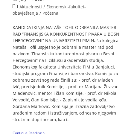
Aktuelnosti
/
Ekonomski-fakultet-
obavještenja
/
Početna
KANDIDATKINJA NATAŠE TOFIL ODBRANILA MASTER
RAD “FINANSIJSKA KONKURENTNOST PIVARA U BOSNI
I HERCEGOVINI” NA UNIVERZITETU PIM Naša kolegica
Nataša Tofil uspješno je odbranila master rad pod
nazivom “Finansijska konkurentnost pivara u Bosni i
Hercegovini” na II ciklusu akademskih studija,
Ekonomskog fakulteta Univerziteta PIM u Banjaluci,
studijski program Finansije i bankarstvo. Komisiju za
odbranu završnog rada činili su: - prof. dr Mladen
Ivić, predsjednik Komisije, - prof. dr Marijana Žiravac
Mladenović, mentor i član Komisije, - prof. dr Nikola
Vojvodić, član Komisije. - Zapisnik je vodila gđa.
Gordana Marković. Komisija je izrazila zadovoljstvo
urađenim radom i istraživanjem, odnosno njegovim
stručnim doprinosom, kao i…
Continue Reading