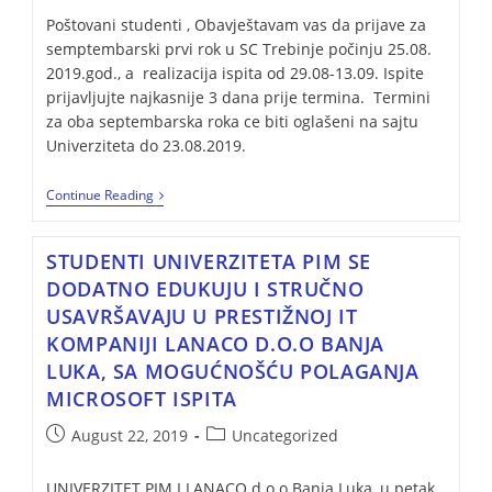
Poštovani studenti , Obavještavam vas da prijave za
semptembarski prvi rok u SC Trebinje počinju 25.08.
2019.god., a realizacija ispita od 29.08-13.09. Ispite
prijavljujte najkasnije 3 dana prije termina. Termini
za oba septembarska roka ce biti oglašeni na sajtu
Univerziteta do 23.08.2019.
Continue Reading
STUDENTI UNIVERZITETA PIM SE
DODATNO EDUKUJU I STRUČNO
USAVRŠAVAJU U PRESTIŽNOJ IT
KOMPANIJI LANACO D.O.O BANJA
LUKA, SA MOGUĆNOŠĆU POLAGANJA
MICROSOFT ISPITA
August 22, 2019
Uncategorized
UNIVERZITET PIM I LANACO d.o.o Banja Luka, u petak,