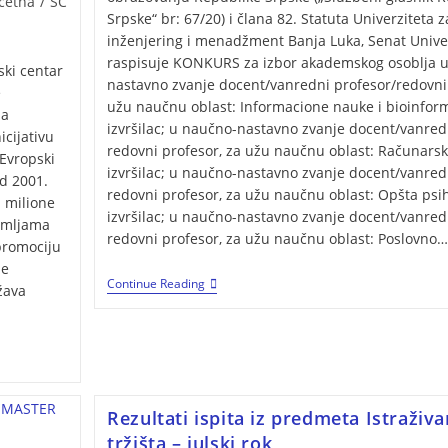
četna
/
SC
Srpske“ br: 67/20) i člana 82. Statuta Univerziteta 
inženjering i menadžment Banja Luka, Senat Unive
raspisuje KONKURS za izbor akademskog osoblјa 
ski centar
nastavno zvanje docent/vanredni profesor/redovni 
e
užu naučnu oblast: Informacione nauke i bioinform
ja
izvršilac; u naučno-nastavno zvanje docent/vanred
icijativu
redovni profesor, za užu naučnu oblast: Računarsk
 Evropski
izvršilac; u naučno-nastavno zvanje docent/vanred
od 2001.
redovni profesor, za užu naučnu oblast: Opšta psih
i milione
izvršilac; u naučno-nastavno zvanje docent/vanred
zemljama
redovni profesor, za užu naučnu oblast: Poslovno
 promociju
pe
Continue Reading
žava
Rezultati ispita iz predmeta Istraživa
tržišta – julski rok