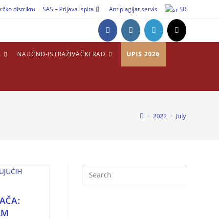
rčko distriktu
SAS – Prijava ispita
Antiplagijat servis
SR
A
NAUČNO-ISTRAŽIVAČKI RAD
UPIS 2026
>
2022
>
July
AČA:
AM