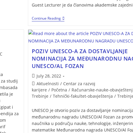
Guest Lecturer je da članovima akademske zajedn
Continue Reading
POZIV UNESCO-A ZA DOSTAVLJANJE
C
NOMINACIJA ZA MEĐUNARODNU N
UNESCO/AL FOZAN
ja
July 28, 2022
 za studij
Aktuelnosti
/
Centar za razvoj
 Ambasada
karijere
/
Početna
/
Računarske-nauke-obavještenj
tila je
Trebinje
/
Tehnički-fakultet-obavještenja
/
Trebinj
u
gipat i
UNESCO je otvorio poziv za dostavljanje nominacij
pendija za
međunarodnu nagradu UNESCO/Al Fozan za promo
kom
naučnika u području nauke, tehnologije, inženjerin
rif
matematike Međunarodna nagrada UNESCO/Al Fo