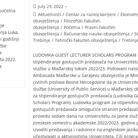
July 29, 2022
 početna
Aktuelnosti
/
Centar za razvoj karijere
/
Ekonomsk
obavještenja
/
Filozofski-fakultet-
lje
obavještenja
/
Početna
/
Pravni-fakultet-
nja Luka,
obavještenja
/
Računarske-nauke-obavještenja
/
S
i godišnji
Trebinje
/
Tehnički-fakultet-obavještenja
/
Trebinj
žbe
a
LUDOVIKA GUEST LECTURER SCHOLARS PROGRAM 
ta 2022.
stipendiranje gostujućih predavača na Univerzitet
a
službe u Mađarskoj tokom 2022/23. Poštovani nasta
Ambasada Mađarske u Sarajevu obavijestila je Min
civilnih poslova Bosne Hercegovine da je Univerzit
službe (University of Public Service) u Mađarskoj o
za stipendiranje gostujućih predavača (Ludovika G
Scholars Program). Ludovika program za stipendir
gostujućih predavača omogućiće stranim predava
provedu sedam dana na Univerzitetu za javne slu
zimskom semestru akademske 2022/2023. godine 
izvoditi predavanja i radionice na engleskom jeziku
učestvovati u aktivnostima Univerziteta. Cilj prog