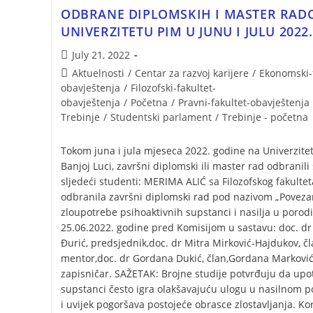
ODBRANE DIPLOMSKIH I MASTER RAD
UNIVERZITETU PIM U JUNU I JULU 2022.
July 21, 2022
Aktuelnosti
/
Centar za razvoj karijere
/
Ekonomski-f
obavještenja
/
Filozofski-fakultet-
obavještenja
/
Početna
/
Pravni-fakultet-obavještenja
Trebinje
/
Studentski parlament
/
Trebinje - početna
Tokom juna i jula mjeseca 2022. godine na Univerzite
Banjoj Luci, završni diplomski ili master rad odbranili
sljedeći studenti: MERIMA ALIĆ sa Filozofskog fakultet
odbranila završni diplomski rad pod nazivom „Poveza
zloupotrebe psihoaktivnih supstanci i nasilja u porodi
25.06.2022. godine pred Komisijom u sastavu: doc. dr
Đurić, predsjednik,doc. dr Mitra Mirković-Hajdukov, čl
mentor,doc. dr Gordana Dukić, član,Gordana Marković
zapisničar. SAŽETAK: Brojne studije potvrđuju da upo
supstanci često igra olakšavajuću ulogu u nasilnom p
i uvijek pogoršava postojeće obrasce zlostavljanja. Ko