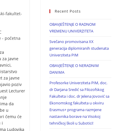
Recent Posts
i-fakultet-
OBAVJEŠTENJE O RADNOM
VREMENU UNIVERZITETA
C
e - početna
Svečano promovisana XX
generacija diplomiranih studenata
za
Univerziteta PIM
u za javne
vnici,
OBAVJEŠTENJE O NERADNIM
istarstvo
DANIMA
et za javne
Profesorke Univerziteta PIM, doc.
bjavio poziv
dr Darjana Sredić sa Filozofskog
uest Lecturer
Fakulteta i doc. dr Jelena Jovović sa
anje
Ekonomskog fakulteta u okviru
čima da
Erasmus+ programa razmjene
žbe u
pri čemu će
nastavnika borave na Visokoj
 i
tehničkoj školi u Subotici!
rama Ludovika