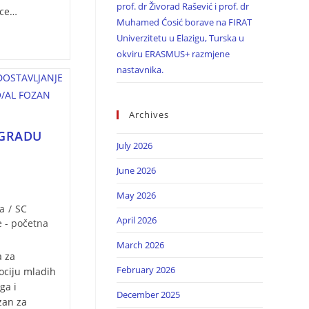
prof. dr Živorad Rašević i prof. dr
ice…
Muhamed Ćosić borave na FIRAT
Univerzitetu u Elazigu, Turska u
okviru ERASMUS+ razmjene
nastavnika.
Archives
AGRADU
July 2026
June 2026
May 2026
a
/
SC
April 2026
e - početna
March 2026
a za
February 2026
ciju mladih
ga i
December 2025
zan za