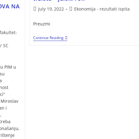
OVA NA
July 19, 2022
Ekonomija - rezultati ispita
Preuzmi
akultet-
Continue Reading
/
SC
tu PIM u
 su
a
nost
ci“
 Miroslav
an i
,
treba
onašanju,
rištenje