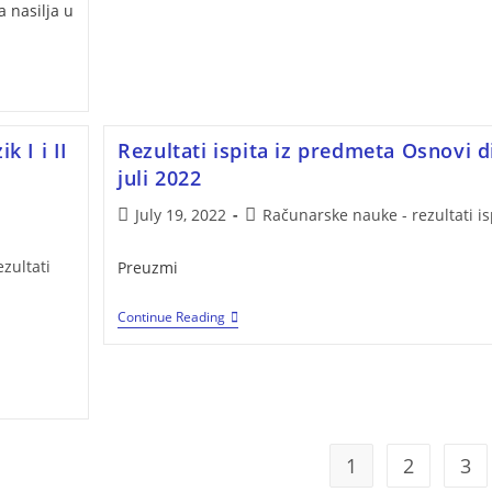
a nasilja u
k I i II
Rezultati ispita iz predmeta Osnovi d
juli 2022
July 19, 2022
Računarske nauke - rezultati is
zultati
Preuzmi
Continue Reading
1
2
3