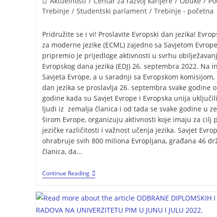
Aktuelnosti
/
Centar za razvoj karijere
/
Obuke
/
Po
Trebinje
/
Studentski parlament
/
Trebinje - početna
Pridružite se i vi! Proslavite Evropski dan jezika! Evrop
za moderne jezike (ECML) zajedno sa Savjetom Evrop
pripremio je prijedloge aktivnosti u svrhu obilježavan
Evropskog dana jezika (EDJ) 26. septembra 2022. Na in
Savjeta Evrope, a u saradnji sa Evropskom komisijom,
dan jezika se proslavlja 26. septembra svake godine 
godine kada su Savjet Evrope i Evropska unija uključil
ljudi iz zemalja članica i od tada se svake godine u 
širom Evrope, organizuju aktivnosti koje imaju za cilj
jezičke različitosti i važnost učenja jezika. Savjet Evro
ohrabruje svih 800 miliona Evropljana, građana 46 dr
članica, da…
Continue Reading