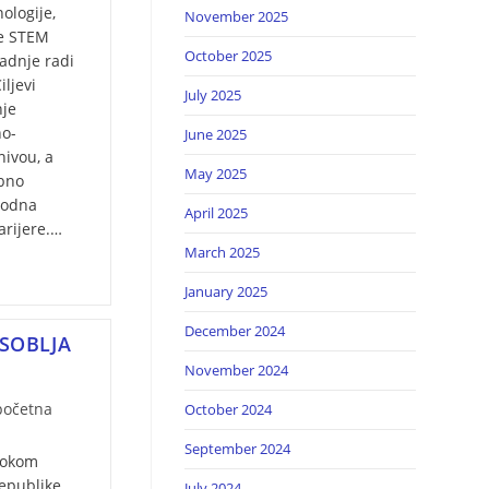
ologije,
November 2025
je STEM
October 2025
adnje radi
ljevi
July 2025
nje
no-
June 2025
nivou, a
May 2025
ebno
 rodna
April 2025
arijere.…
March 2025
January 2025
December 2024
SOBLЈA
November 2024
 početna
October 2024
September 2024
isokom
Republike
July 2024