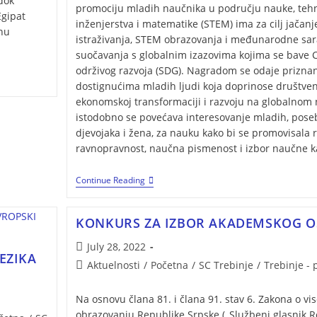
dok
promociju mladih naučnika u području nauke, tehn
Egipat
inženjerstva i matematike (STEM) ima za cilj jačan
dnu
istraživanja, STEM obrazovanja i međunarodne sar
suočavanja s globalnim izazovima kojima se bave Ci
održivog razvoja (SDG). Nagradom se odaje prizna
dostignućima mladih ljudi koja doprinose društve
ekonomskoj transformaciji i razvoju na globalnom 
istodobno se povećava interesovanje mladih, pos
djevojaka i žena, za nauku kako bi se promovisala
ravnopravnost, naučna pismenost i izbor naučne k
Continue Reading
KONKURS ZA IZBOR AKADEMSKOG O
July 28, 2022
JEZIKA
Aktuelnosti
/
Početna
/
SC Trebinje
/
Trebinje -
Na osnovu člana 81. i člana 91. stav 6. Zakona o v
obrazovanju Republike Srpske („Službeni glasnik 