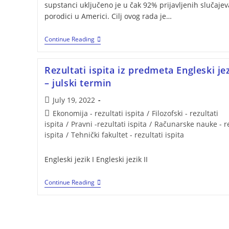
supstanci uključeno je u čak 92% prijavljenih slučajev
porodici u Americi. Cilj ovog rada je…
Continue Reading
Rezultati ispita iz predmeta Engleski jezi
– julski termin
July 19, 2022
Ekonomija - rezultati ispita
/
Filozofski - rezultati
ispita
/
Pravni -rezultati ispita
/
Računarske nauke - re
ispita
/
Tehnički fakultet - rezultati ispita
Engleski jezik I Engleski jezik II
Continue Reading