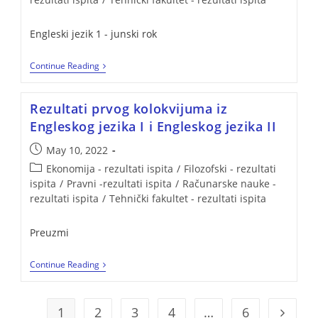
Engleski jezik 1 - junski rok
Continue Reading
Rezultati prvog kolokvijuma iz
Engleskog jezika I i Engleskog jezika II
May 10, 2022
Ekonomija - rezultati ispita
/
Filozofski - rezultati
ispita
/
Pravni -rezultati ispita
/
Računarske nauke -
rezultati ispita
/
Tehnički fakultet - rezultati ispita
Preuzmi
Continue Reading
1
2
3
4
…
6