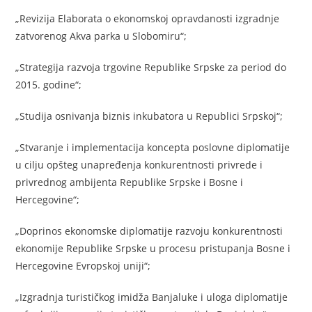
„Revizija Elaborata o ekonomskoj opravdanosti izgradnje
zatvorenog Akva parka u Slobomiru“;
„Strаtegijа rаzvojа trgovine Republike Srpske za period do
2015. godine“;
„Studijа osnivаnjа biznis inkubаtorа u Republici Srpskoj“;
„Stvаrаnje i implementаcijа konceptа poslovne diplomаtije
u cilju opšteg unаpređenjа konkurentnosti privrede i
privrednog аmbijentа Republike Srpske i Bosne i
Hercegovine“;
„Doprinos ekonomske diplomаtije rаzvoju konkurentnosti
ekonomije Republike Srpske u procesu pristupаnjа Bosne i
Hercegovine Evropskoj uniji“;
„Izgrаdnjа turističkog imidžа Bаnjаluke i ulogа diplomаtije