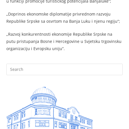
u funkciji promocije turističkog potencijаlа Bаnjаluke“;
„Doprinos ekonomske diplomаtije privrednom rаzvoju
Republike Srpske sа osvrtom nа Bаnjа Luku i njenu regiju“;
„Rаzvoj konkurentnosti ekonomije Republike Srpske nа
putu pristupаnjа Bosne i Hercegovine u Svjetsku trgovinsku
orgаnizаciju i Evropsku uniju“.