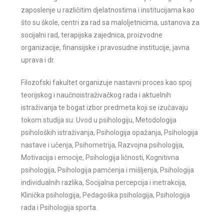
zaposlenje u različitim djelatnostima i institucijama kao
što su škole, centri za rad sa maloljetnicima, ustanova za
socijalni rad, terapijska zajednica, proizvodne
organizacije, finansijske i pravosudne institucije, javna
uprava i dr.
Filozofski fakultet organizuje n
astavni proces
kao spoj
teorijskog i naučnoistraživačkog rada i aktuelnih
istraživanja te bogat izbor
predmeta koji se izučavaju
tokom studija su: Uvod u psihologiju, Metodologija
psiholoških istraživanja, Psihologija opažanja, Psihologija
nastave i učenja, Psihometrija, Razvojna psihologija,
Motivacija i emocije, Psihologija ličnosti, Kognitivna
psihologija, Psihologija pamćenja i mišljenja, Psihologija
individualnih razlika, Socijalna percepcija i inetrakcija,
Klinička psihologija, Pedagoška psihologija, Psihologija
rada i Psihologija sporta.