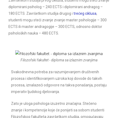
Završetkom studija prvog ciklusa, studenti mogu steći zvanje
diplomirani psiholog – 240 ECTS i diplomirani andragog –
180 ECTS. Završetkom studija drugog i
trećeg ciklusa
,
studenti mogu steći zvanje zvanje master psihologije – 300
ECTS ili master andragogije – 300 ECTS, odnosno doktor
psiholoških nauka – 480 ECTS.
Filozofski fakultet - diploma sa izlaznim zvanjima
Svakodnevna potreba za razumijevanjem društvenih
procesa i identifikovanjem uzroka koji dovode do takvih
procesa, iznalazeći odgovore na takva ponašanja, postaju
imperativ ljudskog djelovanja.
Zato je uloga psihologa izuzetno značajna. Stečeno
znanje i kompetencije koje će ponijeti sa sobom studenti
Filozofskog fakulteta završetkom studija, omogućavaju