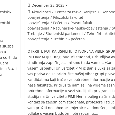
December 25, 2023
ozofski-
Aktuelnosti
/
Centar za razvoj karijere
/
Ekonomsk
obavještenja
/
Filozofski-fakultet-
entski
obavještenja
/
Početna
/
Pravni-fakultet-
obavještenja
/
Računarske-nauke-obavještenja
/
S
Trebinje
/
Studentski parlament
/
Tehnički-fakulte
obavještenja
/
Trebinje - početna
na
a službe
OTKRIJTE PUT KA USPJEHU: OTVORENA VIBER GRUP
na u
INFORMACIJE! Dragi budući studenti, Uzbudljiva a
u od 6. do
studiranja započinje, a mi smo tu da vam olakšamo
nuara
vašem uspjehu! Univerzitet PIM iz Banje Luke sa z
ma 3, 4. i
vas poziva da se pridružite našoj Viber grupi posv
ćni
kandidatima koji traže sve potrebne informacije o
naše fakultete. Pridružite nam se i na vrijeme sazn
potrebne informacije u vezi studijskih programa i 
studija na Univerzitetu PIM! Nema boljeg načina d
kontakt sa zajednicom studenata, profesora i struč
vam pružiti neophodne smjernice za donošenje in
odluke o vašem budućem obrazovanju.…