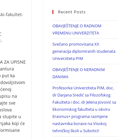
Recent Posts
i-fakultet-
OBAVJEŠTENJE O RADNOM
VREMENU UNIVERZITETA
C
t-
Svečano promovisana XX
generacija diplomiranih studenata
Univerziteta PIM
A ZA UPISNE
vantura
OBAVJEŠTENJE O NERADNIM
 put ka
DANIMA
adovoljstvom
Profesorke Univerziteta PIM, doc.
ećenoj
dr Darjana Sredić sa Filozofskog
 upisu na
Fakulteta i doc. dr Jelena Jovović sa
ajte sve
Ekonomskog fakulteta u okviru
uslova
a stupite u
Erasmus+ programa razmjene
njaka koji će
nastavnika borave na Visokoj
formisane
tehničkoj školi u Subotici!