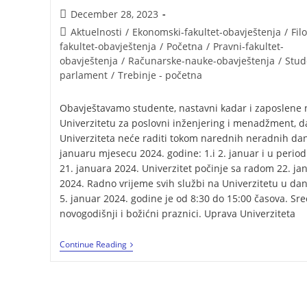
December 28, 2023
Aktuelnosti
/
Ekonomski-fakultet-obavještenja
/
Fil
fakultet-obavještenja
/
Početna
/
Pravni-fakultet-
obavještenja
/
Računarske-nauke-obavještenja
/
Stud
parlament
/
Trebinje - početna
Obavještavamo studente, nastavni kadar i zaposlene 
Univerzitetu za poslovni inženjering i menadžment, d
Univerziteta neće raditi tokom narednih neradnih da
januaru mjesecu 2024. godine: 1.i 2. januar i u period
21. januara 2024. Univerzitet počinje sa radom 22. ja
2024. Radno vrijeme svih službi na Univerzitetu u dani
5. januar 2024. godine je od 8:30 do 15:00 časova. Sre
novogodišnji i božićni praznici. Uprava Univerziteta
Continue Reading