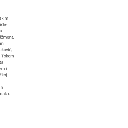
nskim
ičke
nu
adžment,
kan
uković,
u. Tokom
ta
em i
čkoj
ih
edak u