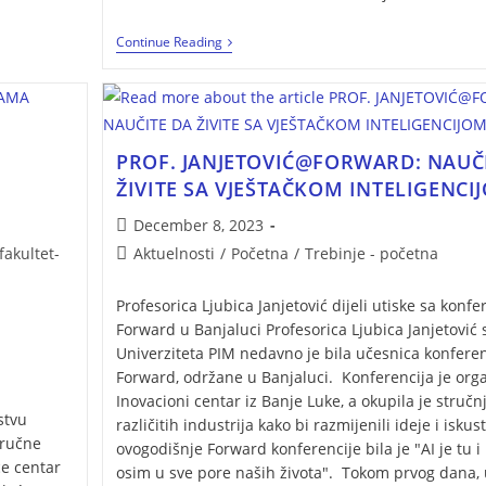
Continue Reading
PROF. JANJETOVIĆ@FORWARD: NAUČ
ŽIVITE SA VJEŠTAČKOM INTELIGENCI
December 8, 2023
akultet-
Aktuelnosti
/
Početna
/
Trebinje - početna
Profesorica Ljubica Janjetović dijeli utiske sa konfe
Forward u Banjaluci Profesorica Ljubica Janjetović 
Univerziteta PIM nedavno je bila učesnica konferen
Forward, održane u Banjaluci. Konferencija je org
Inovacioni centar iz Banje Luke, a okupila je stručn
stvu
različitih industrija kako bi razmijenili ideje i isku
tručne
ovogodišnje Forward konferencije bila je "AI je tu i
e centar
osim u sve pore naših života". Tokom prvog dana, 