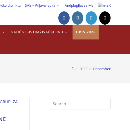
rčko distriktu
SAS – Prijava ispita
Antiplagijat servis
SR
A
NAUČNO-ISTRAŽIVAČKI RAD
UPIS 2026
>
2023
>
December
NE