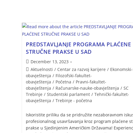
PREDSTAVLJANJE PROGRAMA PLAĆENE
STRUČNE PRAKSE U SAD
December 13, 2023
Aktuelnosti
/
Centar za razvoj karijere
/
Ekonomski-f
obavještenja
/
Filozofski-fakultet-
obavještenja
/
Početna
/
Pravni-fakultet-
obavještenja
/
Računarske-nauke-obavještenja
/
SC
Trebinje
/
Studentski parlament
/
Tehnički-fakultet-
obavještenja
/
Trebinje - početna
Iskoristite priliku da se pridružite nezaboravnom isku
profesionalnog usavršavanja kroz program plaćene s
prakse u Sjedinjenim Američkim Državama! Experienc