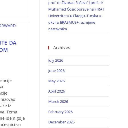
prof. dr Živorad Rašević i prof. dr
Muhamed Ćosić borave na FIRAT
Univerzitetu u Elazigu, Turska u
okviru ERASMUS+ razmjene
nastavnika.
ITE DA
Archives
JOM
July 2026
June 2026
rencije
May 2026
sa
April 2026
cije
anizovao
March 2026
jake iz
stva. Tema
February 2026
 ne ide nigdje
December 2025
učesnici su