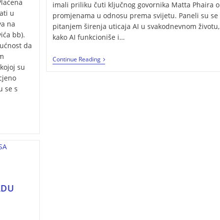
Plaćena
imali priliku čuti ključnog govornika Matta Phaira o
ati u
promjenama u odnosu prema svijetu. Paneli su se 
va na
pitanjem širenja uticaja AI u svakodnevnom životu, 
ića bb).
kako AI funkcioniše i…
ućnost da
im
Continue Reading
kojoj su
ocjeno
u se s
M
ADU