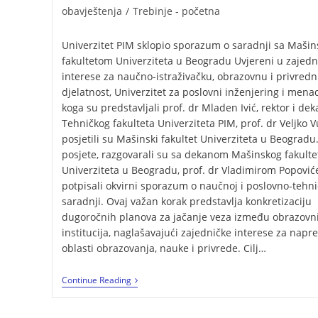
obavještenja
/
Trebinje - početna
Univerzitet PIM sklopio sporazum o saradnji sa Maši
fakultetom Univerziteta u Beogradu Uvjereni u zajedn
interese za naučno-istraživačku, obrazovnu i privred
djelatnost, Univerzitet za poslovni inženjering i men
koga su predstavljali prof. dr Mladen Ivić, rektor i de
Tehničkog fakulteta Univerziteta PIM, prof. dr Veljko V
posjetili su Mašinski fakultet Univerziteta u Beograd
posjete, razgovarali su sa dekanom Mašinskog fakulte
Univerziteta u Beogradu, prof. dr Vladimirom Popović
potpisali okvirni sporazum o naučnoj i poslovno-tehni
saradnji. Ovaj važan korak predstavlja konkretizaciju
dugoročnih planova za jačanje veza između obrazovn
institucija, naglašavajući zajedničke interese za napr
oblasti obrazovanja, nauke i privrede. Cilj…
Continue Reading