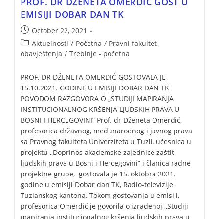
PROF. DR DŽENETA OMERDIĆ GOST U
EMISIJI DOBAR DAN TK
October 22, 2021
Aktuelnosti
/
Početna
/
Pravni-fakultet-
obavještenja
/
Trebinje - početna
PROF. DR DŽENETA OMERDIĆ GOSTOVALA JE
15.10.2021. GODINE U EMISIJI DOBAR DAN TK
POVODOM RAZGOVORA O ,,STUDIJI MAPIRANJA
INSTITUCIONALNOG KRŠENJA LJUDSKIH PRAVA U
BOSNI I HERCEGOVINI” Prof. dr Dženeta Omerdić,
profesorica državnog, međunarodnog i javnog prava
sa Pravnog fakulteta Univerziteta u Tuzli, učesnica u
projektu ,,Doprinos akademske zajednice zaštiti
ljudskih prava u Bosni i Hercegovini” i članica radne
projektne grupe, gostovala je 15. oktobra 2021.
godine u emisiji Dobar dan TK, Radio-televizije
Tuzlanskog kantona. Tokom gostovanja u emisiji,
profesorica Omerdić je govorila o izrađenoj ,,Studiji
mapiranja institucionalnog kršenja ljudskih prava u