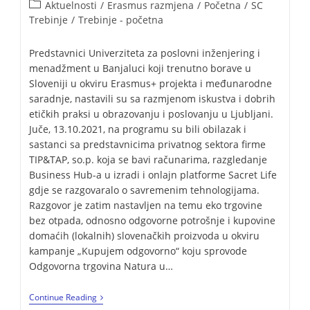
Aktuelnosti
/
Erasmus razmjena
/
Početna
/
SC
Trebinje
/
Trebinje - početna
Predstavnici Univerziteta za poslovni inženjering i
menadžment u Banjaluci koji trenutno borave u
Sloveniji u okviru Erasmus+ projekta i međunarodne
saradnje, nastavili su sa razmjenom iskustva i dobrih
etičkih praksi u obrazovanju i poslovanju u Ljubljani.
Juče, 13.10.2021, na programu su bili obilazak i
sastanci sa predstavnicima privatnog sektora firme
TIP&TAP, so.p. koja se bavi računarima, razgledanje
Business Hub-a u izradi i onlajn platforme Sacret Life
gdje se razgovaralo o savremenim tehnologijama.
Razgovor je zatim nastavljen na temu eko trgovine
bez otpada, odnosno odgovorne potrošnje i kupovine
domaćih (lokalnih) slovenačkih proizvoda u okviru
kampanje „Kupujem odgovorno“ koju sprovode
Odgovorna trgovina Natura u…
Continue Reading