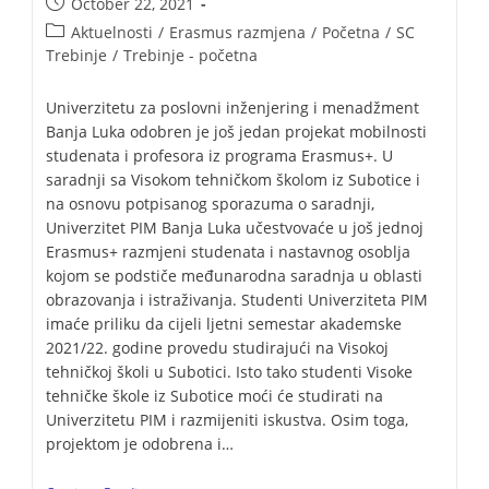
October 22, 2021
Aktuelnosti
/
Erasmus razmjena
/
Početna
/
SC
Trebinje
/
Trebinje - početna
Univerzitetu za poslovni inženjering i menadžment
Banja Luka odobren je još jedan projekat mobilnosti
studenata i profesora iz programa Erasmus+. U
saradnji sa Visokom tehničkom školom iz Subotice i
na osnovu potpisanog sporazuma o saradnji,
Univerzitet PIM Banja Luka učestvovaće u još jednoj
Erasmus+ razmjeni studenata i nastavnog osoblja
kojom se podstiče međunarodna saradnja u oblasti
obrazovanja i istraživanja. Studenti Univerziteta PIM
imaće priliku da cijeli ljetni semestar akademske
2021/22. godine provedu studirajući na Visokoj
tehničkoj školi u Subotici. Isto tako studenti Visoke
tehničke škole iz Subotice moći će studirati na
Univerzitetu PIM i razmijeniti iskustva. Osim toga,
projektom je odobrena i…