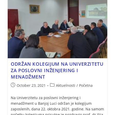
ODRŽAN KOLEGIJUM NA UNIVERZITETU
ZA POSLOVNI INŽENJERING I
MENADŽMENT
October 23, 2021
Aktuelnosti
/
Početna
Na Univerzitetu za poslovni inženjering i
menadžment u Banjoj Luci održan je kolegijum
zaposlenih, dana 22. oktobra 2021. godine. Na samom
početku kolegijuma prisutne je pozdravio prof. dr Ilija