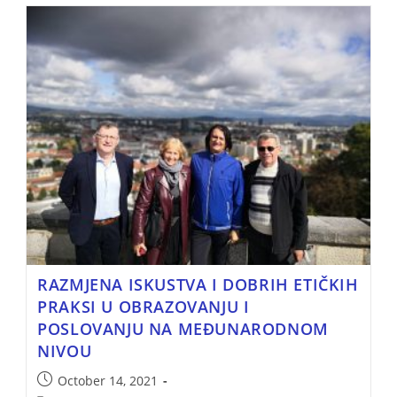
RAZMJENA ISKUSTVA I DOBRIH ETIČKIH
PRAKSI U OBRAZOVANJU I
POSLOVANJU NA MEĐUNARODNOM
NIVOU
October 14, 2021