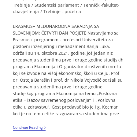
Trebinje
/
Studentski parlament
/
Tehnički-fakultet-
obavještenja
/
Trebinje - početna
ERASMUS+ MEĐUNARODNA SARADNJA SA
SLOVENIJOM: ČETVRTI DAN POSJETE Nastavljamo sa
Erasmus+ programom - profesori Univerziteta za
poslovni inženjering i menadžment Banja Luka,
održali su 14. oktobra 2021. godine, još jedan niz
predavanja studentima prve i druge godine studijskih
programa Ekonomija i Organizator društvenih mreža
koji se izvode na Višoj ekonomskoj školi u Celju. Prof
dr. Ostoja Barašin i prof. dr Nikola Vojvodić održali su
predavanja studentima prve i druge godine
studijskog programa Ekonomija na temu „Poslovna
etika – izazov savremenog poslovanja“ i „Poslovna
etika u zdravstvu“. Gost predavač bio je i g. Kecman
koji je na temu etike razgovarao sa studentima prve…
Continue Reading