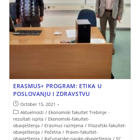
ERASMUS+ PROGRAM: ETIKA U
POSLOVANJU I ZDRAVSTVU
October 15, 2021
Aktuelnosti
/
Ekonomski fakultet Trebinje -
rezultati ispita
/
Ekonomski-fakultet-
obavještenja
/
Erasmus razmjena
/
Filozofski-fakultet-
obavještenja
/
Početna
/
Pravni-fakultet-
obavještenja
/
Računarske-nauke-obavještenja
/
SC