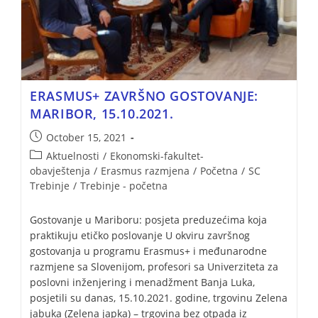
ERASMUS+ ZAVRŠNO GOSTOVANJE:
MARIBOR, 15.10.2021.
October 15, 2021
Aktuelnosti
/
Ekonomski-fakultet-
obavještenja
/
Erasmus razmjena
/
Početna
/
SC
Trebinje
/
Trebinje - početna
Gostovanje u Mariboru: posjeta preduzećima koja
praktikuju etičko poslovanje U okviru završnog
gostovanja u programu Erasmus+ i međunarodne
razmjene sa Slovenijom, profesori sa Univerziteta za
poslovni inženjering i menadžment Banja Luka,
posjetili su danas, 15.10.2021. godine, trgovinu Zelena
jabuka (Zelena japka) – trgovina bez otpada iz