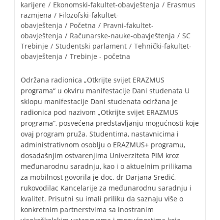
karijere
/
Ekonomski-fakultet-obavještenja
/
Erasmus
razmjena
/
Filozofski-fakultet-
obavještenja
/
Početna
/
Pravni-fakultet-
obavještenja
/
Računarske-nauke-obavještenja
/
SC
Trebinje
/
Studentski parlament
/
Tehnički-fakultet-
obavještenja
/
Trebinje - početna
Održana radionica „Otkrijte svijet ERAZMUS
programa“ u okviru manifestacije Dani studenata U
sklopu manifestacije Dani studenata održana je
radionica pod nazivom „Otkrijte svijet ERAZMUS
programa“, posvećena predstavljanju mogućnosti koje
ovaj program pruža. Studentima, nastavnicima i
administrativnom osoblju o ERAZMUS+ programu,
dosadašnjim ostvarenjima Univerziteta PIM kroz
međunarodnu saradnju, kao i o aktuelnim prilikama
za mobilnost govorila je doc. dr Darjana Sredić,
rukovodilac Kancelarije za međunarodnu saradnju i
kvalitet. Prisutni su imali priliku da saznaju više o
konkretnim partnerstvima sa inostranim