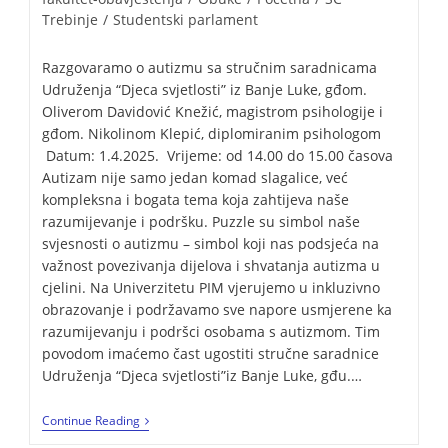
Trebinje
/
Studentski parlament
Razgovaramo o autizmu sa stručnim saradnicama
Udruženja “Djeca svjetlosti” iz Banje Luke, gđom.
Oliverom Davidović Knežić, magistrom psihologije i
gđom. Nikolinom Klepić, diplomiranim psihologom
Datum: 1.4.2025. Vrijeme: od 14.00 do 15.00 časova
Autizam nije samo jedan komad slagalice, već
kompleksna i bogata tema koja zahtijeva naše
razumijevanje i podršku. Puzzle su simbol naše
svjesnosti o autizmu – simbol koji nas podsjeća na
važnost povezivanja dijelova i shvatanja autizma u
cjelini. Na Univerzitetu PIM vjerujemo u inkluzivno
obrazovanje i podržavamo sve napore usmjerene ka
razumijevanju i podršci osobama s autizmom. Tim
povodom imaćemo čast ugostiti stručne saradnice
Udruženja “Djeca svjetlosti”iz Banje Luke, gđu.…
Continue Reading