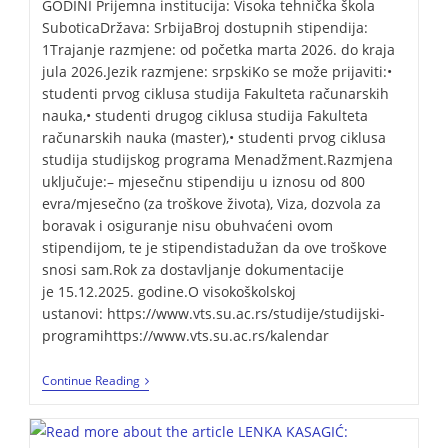
GODINI Prijemna institucija: Visoka tehnička škola
SuboticaDržava: SrbijaBroj dostupnih stipendija:
1Trajanje razmjene: od početka marta 2026. do kraja
jula 2026.Jezik razmjene: srpskiKo se može prijaviti:•
studenti prvog ciklusa studija Fakulteta računarskih
nauka,• studenti drugog ciklusa studija Fakulteta
računarskih nauka (master),• studenti prvog ciklusa
studija studijskog programa Menadžment.Razmjena
uključuje:– mjesečnu stipendiju u iznosu od 800
evra/mjesečno (za troškove života), Viza, dozvola za
boravak i osiguranje nisu obuhvaćeni ovom
stipendijom, te je stipendistadužan da ove troškove
snosi sam.Rok za dostavljanje dokumentacije
je 15.12.2025. godine.O visokoškolskoj
ustanovi: https://www.vts.su.ac.rs/studije/studijski-
programihttps://www.vts.su.ac.rs/kalendar
Continue Reading