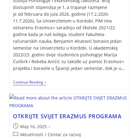
studija Psihologije i Ekonomskog fakulteta. Broj
dostupnih stipendija je 1, a trajanje razmjene
je od februara do jula 2026. godine (17.2.2026-
11.7.2026). Sa Univerzitetom u Kordobi, PIM ima
ostvarenu Erasmus+ saradnju od školske 2021/22.
godine kada je naš kolega, student Fakulteta
računarskih nauka, Benjamin Ahatović boravio jedan
semestar na Univerzitetu u Kordobi. U akademskoj
2022/23. godini dvije studentice psihologije Marija
Ćulibrk i Rebeka Anićić su takođe uz pomoć Erasmus+
projekta i boravile u Španiji jedan semestar, dok je u…
Continue Reading
OTKRIJTE SVIJET ERAZMUS PROGRAMA
May 16, 2025
Aktuelnosti
/
Centar za razvoj