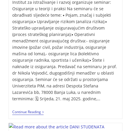
Institut za istraživanje i razvoj organizuje seminar:
Osiguranje u teoriji i praksi Na seminaru će se
obrađivati sljedeće teme: ▪️ Pojam, značaj i subjekti
osiguranja;▪️ Upravljanje rizikom (analiza rizika);▪️
Strateško upravljanje osiguravajućim društvom
(proces strateškog planiranja);▪️ Operativni
menadžment osiguravajućeg društva:- osiguranje
imovine (požar civil, požar industrija, osiguranje
mašina od loma),- osiguranje lica (kolektivno
osiguranje radnika, sportista i učenika);▪️ Štete i
naknade iz osiguranja. Predavač na seminaru je prof.
dr Nikola Vojvodić, dugogodišnji menadžer u oblasti
osiguranja. Seminar će se održati u prostorijama
Univerziteta PIM, na adresi Despota Stefana
Lazarevića bb, 78000 Banja Luka, u narednim
terminima: 🗓️ Srijeda, 21. maj 2025. godine,…
Continue Reading