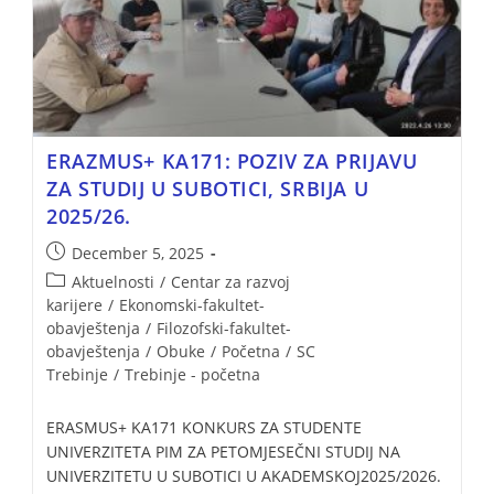
ERAZMUS+ KA171: POZIV ZA PRIJAVU
ZA STUDIJ U SUBOTICI, SRBIJA U
2025/26.
December 5, 2025
Aktuelnosti
/
Centar za razvoj
karijere
/
Ekonomski-fakultet-
obavještenja
/
Filozofski-fakultet-
obavještenja
/
Obuke
/
Početna
/
SC
Trebinje
/
Trebinje - početna
ERASMUS+ KA171 KONKURS ZA STUDENTE
UNIVERZITETA PIM ZA PETOMJESEČNI STUDIJ NA
UNIVERZITETU U SUBOTICI U AKADEMSKOJ2025/2026.