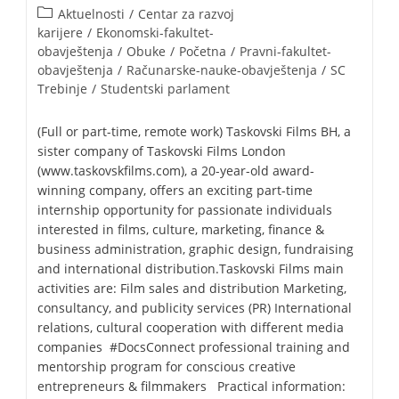
Aktuelnosti
/
Centar za razvoj
karijere
/
Ekonomski-fakultet-
obavještenja
/
Obuke
/
Početna
/
Pravni-fakultet-
obavještenja
/
Računarske-nauke-obavještenja
/
SC
Trebinje
/
Studentski parlament
(Full or part-time, remote work) Taskovski Films BH, a
sister company of Taskovski Films London
(www.taskovskfilms.com), a 20-year-old award-
winning company, offers an exciting part-time
internship opportunity for passionate individuals
interested in films, culture, marketing, finance &
business administration, graphic design, fundraising
and international distribution.Taskovski Films main
activities are: Film sales and distribution Marketing,
consultancy, and publicity services (PR) International
relations, cultural cooperation with different media
companies #DocsConnect professional training and
mentorship program for conscious creative
entrepreneurs & filmmakers Practical information: