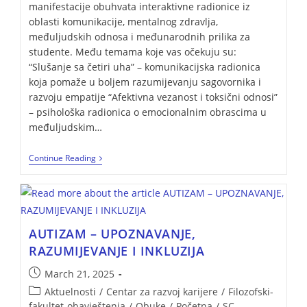
manifestacije obuhvata interaktivne radionice iz
oblasti komunikacije, mentalnog zdravlja,
međuljudskih odnosa i međunarodnih prilika za
studente. Među temama koje vas očekuju su:
“Slušanje sa četiri uha” – komunikacijska radionica
koja pomaže u boljem razumijevanju sagovornika i
razvoju empatije “Afektivna vezanost i toksični odnosi”
– psihološka radionica o emocionalnim obrascima u
međuljudskim…
Continue Reading
AUTIZAM – UPOZNAVANJE,
RAZUMIJEVANJE I INKLUZIJA
March 21, 2025
Aktuelnosti
/
Centar za razvoj karijere
/
Filozofski-
fakultet-obavještenja
/
Obuke
/
Početna
/
SC