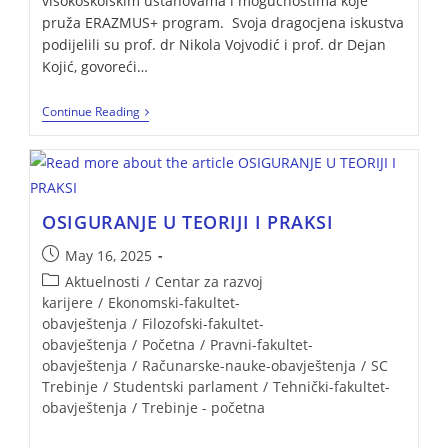
visokoškolskim ustanovama i mogućnostima koje
pruža ERAZMUS+ program. Svoja dragocjena iskustva
podijelili su prof. dr Nikola Vojvodić i prof. dr Dejan
Kojić, govoreći…
Continue Reading
OSIGURANJE U TEORIJI I PRAKSI
May 16, 2025
Aktuelnosti
/
Centar za razvoj
karijere
/
Ekonomski-fakultet-
obavještenja
/
Filozofski-fakultet-
obavještenja
/
Početna
/
Pravni-fakultet-
obavještenja
/
Računarske-nauke-obavještenja
/
SC
Trebinje
/
Studentski parlament
/
Tehnički-fakultet-
obavještenja
/
Trebinje - početna