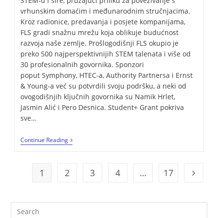
STEM-u i šire, pružajući priliku za povezivanje s
vrhunskim domaćim i međunarodnim stručnjacima.
Kroz radionice, predavanja i posjete kompanijama,
FLS gradi snažnu mrežu koja oblikuje budućnost
razvoja naše zemlje. Prošlogodišnji FLS okupio je
preko 500 najperspektivnijih STEM talenata i više od
30 profesionalnih govornika. Sponzori
poput Symphony, HTEC-a, Authority Partnersa i Ernst
& Young-a već su potvrdili svoju podršku, a neki od
ovogodišnjih ključnih govornika su Namik Hrlet,
Jasmin Alić i Pero Desnica. Student+ Grant pokriva
sve…
Continue Reading
1
2
3
4
…
17