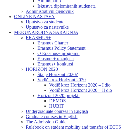
Alumni klub
Iskustva diplomiranih studenata
Administrativni cjenovnik
ONLINE NASTAVA
Uputstvo za studente
Uputstvo za nastavnike
MEĐUNARODNA SARADNJA
ERASMUS+
Erasmus Charter
Erasmus Policy Statement
O Erasmus+ programu
Erasmus+ razmjena
Erasmus+ konkursi
HORIZON 2020
Šta je Horizont 2020?
Vodič kroz Horizont 2020
Vodič kroz Horizont 2020 – I dio
Vodič kroz Horizont 2020 – II dio
Horizont 2020 projekti
DEMOS
HUBIT
Undergraduate courses in English
Graduate courses in English
The Admission Guide
Rulebook on student mobility and transfer of ECTS