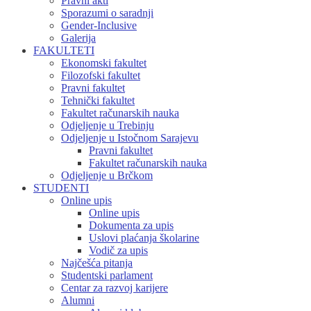
Pravni akti
Sporazumi o saradnji
Gender-Inclusive
Galerija
FAKULTETI
Ekonomski fakultet
Filozofski fakultet
Pravni fakultet
Tehnički fakultet
Fakultet računarskih nauka
Odjeljenje u Trebinju
Odjeljenje u Istočnom Sarajevu
Pravni fakultet
Fakultet računarskih nauka
Odjeljenje u Brčkom
STUDENTI
Online upis
Online upis
Dokumenta za upis
Uslovi plaćanja školarine
Vodič za upis
Najčešća pitanja
Studentski parlament
Centar za razvoj karijere
Alumni