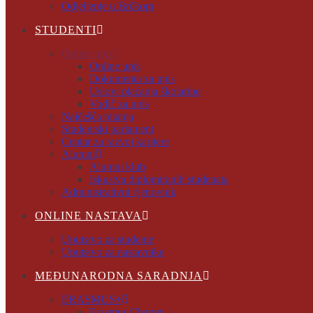
Odjeljenje u Brčkom
STUDENTI
Online upis
Online upis
Dokumenta za upis
Uslovi plaćanja školarine
Vodič za upis
Najčešća pitanja
Studentski parlament
Centar za razvoj karijere
Alumni
Alumni klub
Iskustva diplomiranih studenata
Administrativni cjenovnik
ONLINE NASTAVA
Uputstvo za studente
Uputstvo za nastavnike
MEĐUNARODNA SARADNJA
ERASMUS+
Erasmus Charter