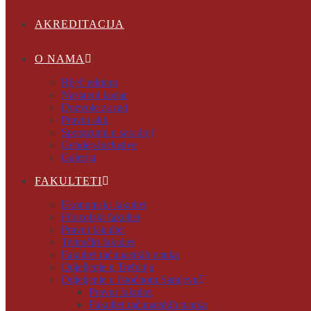
AKREDITACIJA
O NAMA
Riječ rektora
Nastavni kadar
Dozvole za rad
Pravni akti
Sporazumi o saradnji
Gender-Inclusive
Galerija
FAKULTETI
Ekonomski fakultet
Filozofski fakultet
Pravni fakultet
Tehnički fakultet
Fakultet računarskih nauka
Odjeljenje u Trebinju
Odjeljenje u Istočnom Sarajevu
Pravni fakultet
Fakultet računarskih nauka