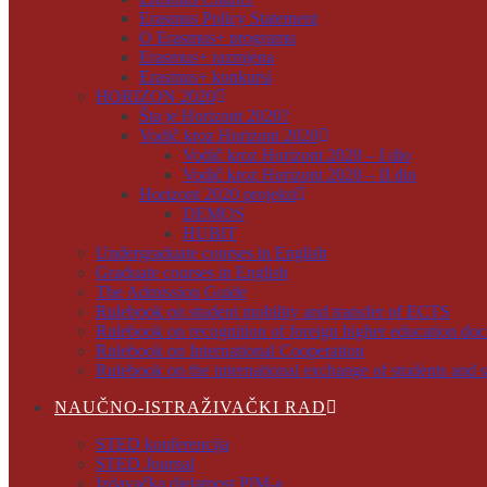
Erasmus Policy Statement
O Erasmus+ programu
Erasmus+ razmjena
Erasmus+ konkursi
HORIZON 2020
Šta je Horizont 2020?
Vodič kroz Horizont 2020
Vodič kroz Horizont 2020 – I dio
Vodič kroz Horizont 2020 – II dio
Horizont 2020 projekti
DEMOS
HUBIT
Undergraduate courses in English
Graduate courses in English
The Admission Guide
Rulebook on student mobility and transfer of ECTS
Rulebook on recognition of foreign higher education do
Rulebook on International Cooperation
Rulebook on the international exchange of students and s
NAUČNO-ISTRAŽIVAČKI RAD
STED konferencija
STED Journal
Izdavačka djelatnost PIM-a