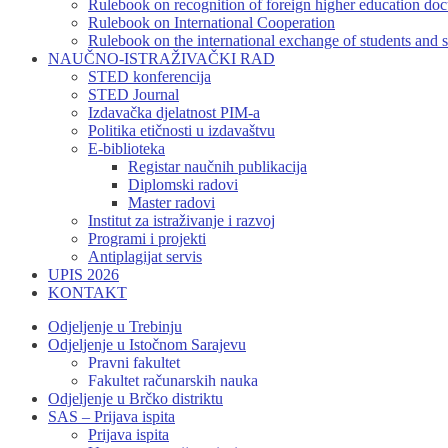
Rulebook on recognition of foreign higher education do
Rulebook on International Cooperation
Rulebook on the international exchange of students and s
NAUČNO-ISTRAŽIVAČKI RAD
STED konferencija
STED Journal
Izdavačka djelatnost PIM-a
Politika etičnosti u izdavaštvu
E-biblioteka
Registar naučnih publikacija
Diplomski radovi
Master radovi
Institut za istraživanje i razvoj
Programi i projekti
Antiplagijat servis
UPIS 2026
KONTAKT
Odjeljenje u Trebinju
Odjeljenje u Istočnom Sarajevu
Pravni fakultet
Fakultet računarskih nauka
Odjeljenje u Brčko distriktu
SAS – Prijava ispita
Prijava ispita