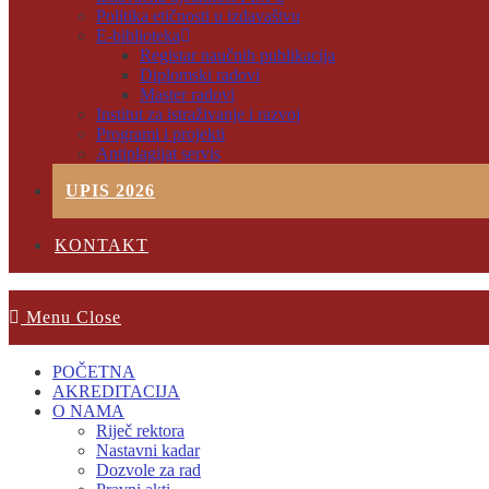
Politika etičnosti u izdavaštvu
E-biblioteka
Registar naučnih publikacija
Diplomski radovi
Master radovi
Institut za istraživanje i razvoj
Programi i projekti
Antiplagijat servis
UPIS 2026
KONTAKT
Menu
Close
POČETNA
AKREDITACIJA
O NAMA
Riječ rektora
Nastavni kadar
Dozvole za rad