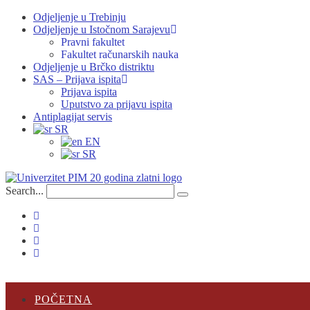
Skip
Odjeljenje u Trebinju
to
Odjeljenje u Istočnom Sarajevu
content
Pravni fakultet
Fakultet računarskih nauka
Odjeljenje u Brčko distriktu
SAS – Prijava ispita
Prijava ispita
Uputstvo za prijavu ispita
Antiplagijat servis
SR
EN
SR
Search...
Submit
search
POČETNA