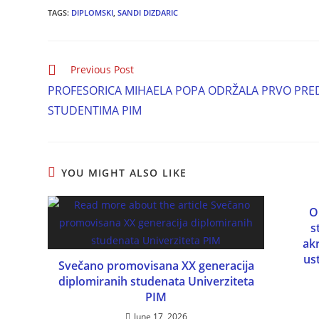
TAGS:
DIPLOMSKI
,
SANDI DIZDARIC
Previous Post
PROFESORICA MIHAELA POPA ODRŽALA PRVO PRE
STUDENTIMA PIM
YOU MIGHT ALSO LIKE
O
s
ak
ust
Svečano promovisana XX generacija
diplomiranih studenata Univerziteta
PIM
June 17, 2026