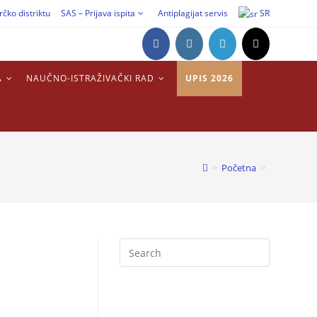
rčko distriktu
SAS – Prijava ispita
Antiplagijat servis
SR
A
NAUČNO-ISTRAŽIVAČKI RAD
UPIS 2026
>
Početna
>