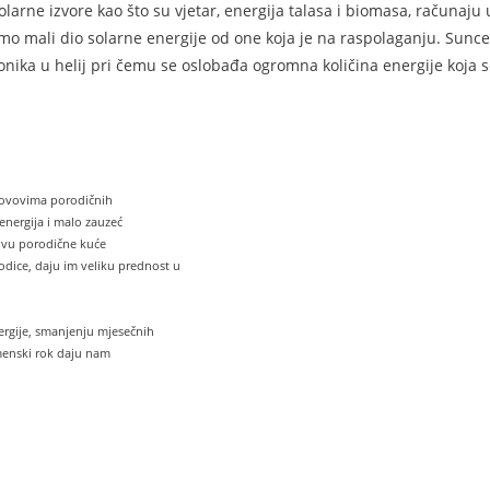
larne izvore kao što su vjetar, energija talasa i biomasa, računaju
mo mali dio solarne energije od one koja je na raspolaganju. Sunce 
nika u helij pri čemu se oslobađa ogromna količina energije koja s
krovovima porodičnih
energija i malo zauzeć
rovu porodične kuće
odice, daju im veliku prednost u
nergije, smanjenju mjesečnih
menski rok daju nam