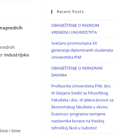
Recent Posts
OBAVJEŠTENJE O RADNOM
i naprednih
VREMENU UNIVERZITETA
Svečano promovisana XX
aprednih
generacija diplomiranih studenata
er
Industrijsko
Univerziteta PIM
OBAVJEŠTENJE O NERADNIM
DANIMA
Profesorke Univerziteta PIM, doc.
dr Darjana Sredić sa Filozofskog
Fakulteta i doc. dr Jelena Jovović sa
Ekonomskog fakulteta u okviru
Erasmus+ programa razmjene
nastavnika borave na Visokoj
tehničkoj školi u Subotici!
line i time