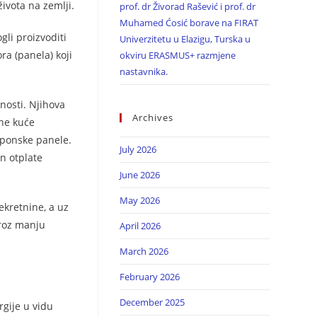
života na zemlji.
prof. dr Živorad Rašević i prof. dr
Muhamed Ćosić borave na FIRAT
gli proizvoditi
Univerzitetu u Elazigu, Turska u
ra (panela) koji
okviru ERASMUS+ razmjene
nastavnika.
nosti. Njihova
Archives
čne kuće
aponske panele.
July 2026
n otplate
June 2026
May 2026
ekretnine, a uz
kroz manju
April 2026
March 2026
February 2026
December 2025
rgije u vidu