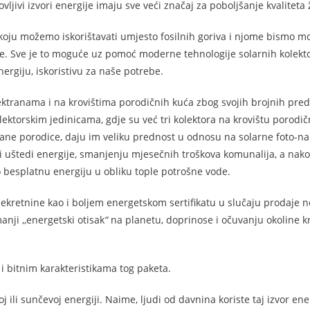
ljivi izvori energije imaju sve veći značaj za poboljšanje kvaliteta 
 koju možemo iskorištavati umjesto fosilnih goriva i njome bismo mo
ove. Sve je to moguće uz pomoć moderne tehnologije solarnih kolekto
ergiju, iskoristivu za naše potrebe.
elektranama i na krovištima porodičnih kuća zbog svojih brojnih pred
lektorskim jedinicama, gdje su već tri kolektora na krovištu porodi
lane porodice, daju im veliku prednost u odnosu na solarne foto-n
 i uštedi energije, smanjenju mjesečnih troškova komunalija, a nako
 besplatnu energiju u obliku tople potrošne vode.
ekretnine kao i boljem energetskom sertifikatu u slučaju prodaje n
nji ,,energetski otisak
“
na planetu, doprinose i očuvanju okoline 
i bitnim karakteristikama tog paketa.
j ili sunčevoj energiji. Naime, ljudi od davnina koriste taj izvor ene