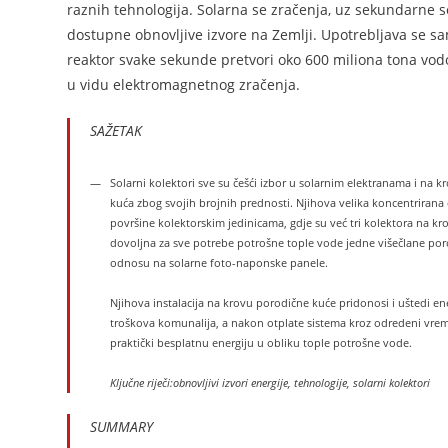
raznih tehnologija. Solarna se zračenja, uz sekundarne so
dostupne obnovljive izvore na Zemlji. Upotrebljava se sa
reaktor svake sekunde pretvori oko 600 miliona tona vodo
u vidu elektromagnetnog zračenja.
SAŽETAK
Solarni kolektori sve su češći izbor u solarnim elektranama i na 
kuća zbog svojih brojnih prednosti. Njihova velika koncentrirana 
površine kolektorskim jedinicama, gdje su već tri kolektora na k
dovoljna za sve potrebe potrošne tople vode jedne višečlane por
odnosu na solarne foto-naponske panele.
Njihova instalacija na krovu porodične kuće pridonosi i uštedi e
troškova komunalija, a nakon otplate sistema kroz odredeni vre
praktički besplatnu energiju u obliku tople potrošne vode.
Ključne riječi:obnovljivi izvori energije, tehnologije, solarni kolektori
SUMMARY