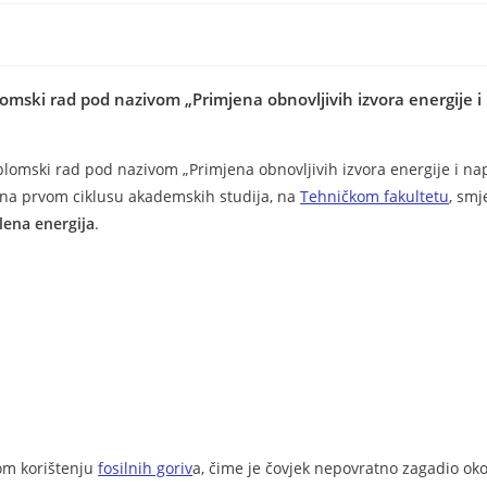
lomski rad pod nazivom „Primjena obnovljivih izvora energije 
plomski rad pod nazivom „Primjena obnovljivih izvora energije i n
e, na prvom ciklusu akademskih studija, na
Tehničkom fakultetu
, smj
lena energija
.
om korištenju
fosilnih goriv
a, čime je čovjek nepovratno zagadio oko