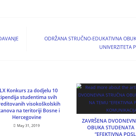
DAVANJE
ODRŽANA STRUČNO-EDUKATIVNA OBU
UNIVERZITETA P
LX Konkurs za dodjelu 10
tipendija studentima svih
reditovanih visokoškolskih
anova na teritoriji Bosne i
Hercegovine
ZAVRŠENA DVODNEVN
May 31, 2019
OBUKA STUDENATA
“EFEKTIVNA POS