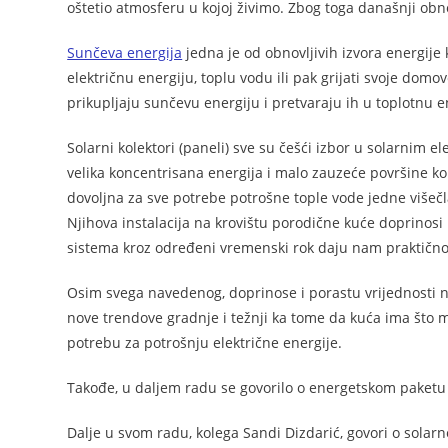
oštetio atmosferu u kojoj živimo. Zbog toga današnji obnov
Sunčeva energija
jedna je od obnovljivih izvora energije
električnu energiju, toplu vodu ili pak grijati svoje dom
prikupljaju sunčevu energiju i pretvaraju ih u toplotnu en
Solarni kolektori (paneli) sve su češći izbor u solarnim 
velika koncentrisana energija i malo zauzeće površine ko
dovoljna za sve potrebe potrošne tople vode jedne višeč
Njihova instalacija na krovištu porodične kuće doprinosi
sistema kroz određeni vremenski rok daju nam praktično
Osim svega navedenog, doprinose i porastu vrijednosti n
nove trendove gradnje i težnji ka tome da kuća ima što ma
potrebu za potrošnju električne energije.
Takođe, u daljem radu se govorilo o energetskom paketu 
Dalje u svom radu, kolega Sandi Dizdarić, govori o solarno