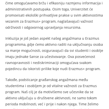
čime omogućavamo bržu i efikasniju razmjenu informacija i
administrativnih postupaka. Osim toga, Univerzitet će
promovisati ekološki prihvatljive prakse u svim aktivnostima
vezanim za Erazmus+ program, naglašavajući važnost
održivosti i odgovornog upravljanja resursima.
Inkluzija je još jedan aspekt našeg angažmana u Erazmus
programima, gdje ćemo aktivno raditi na uključivanju osoba
sa manje mogućnosti, osiguravajući da svi studenti i osoblje
imaju jednake šanse za učestvovanje. Ova posvećenost
ravnopravnosti i nediskriminaciji omogućava svakom
pojedincu da iskoristi prilike koje nudi Erazmus+ program.
Takođe, podsticanje građanskog angažmana među
studentima i osobljem je od vitalne važnosti za Erazmus
program. Naš cilj je da motivišemo sve učesnike da se
aktivno uključuju u društvene aktivnosti, ne samo tokom
perioda mobilnosti, već i prije i nakon njega. Time želimo