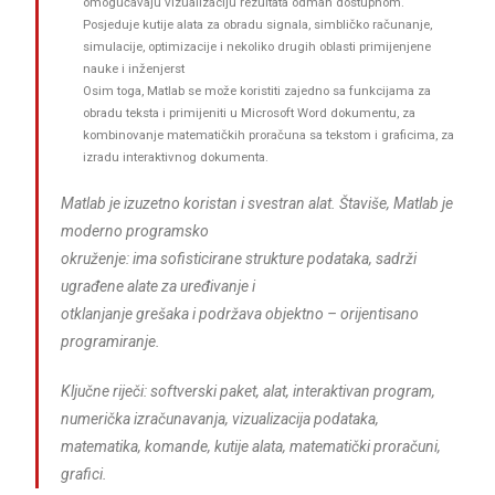
omogućavaju vizualizaciju rezultata odmah dostupnom.
Posjeduje kutije alata za obradu signala, simbličko računanje,
simulacije, optimizacije i nekoliko drugih oblasti primijenjene
nauke i inženjerst
Osim toga, Matlab se može koristiti zajedno sa funkcijama za
obradu teksta i primijeniti u Microsoft Word dokumentu, za
kombinovanje matematičkih proračuna sa tekstom i graficima, za
izradu interaktivnog dokumenta.
Matlab je izuzetno koristan i svestran alat. Štaviše, Matlab je
moderno programsko
okruženje: ima sofisticirane strukture podataka, sadrži
ugrađene alate za uređivanje i
otklanjanje grešaka i podržava objektno – orijentisano
programiranje.
Ključne riječi: softverski paket, alat, interaktivan program,
numerička izračunavanja, vizualizacija podataka,
matematika, komande, kutije alata, matematički proračuni,
grafici.