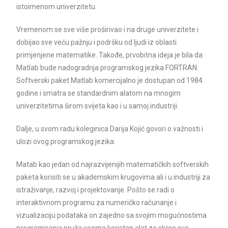
istoimenom univerzitetu.
Vremenom se sve više proširivao i na druge univerzitete i
dobijao sve veću pažnju i podršku od ljudi iz oblasti
primjenjene matematike. Takođe, prvobitna ideja je bila da
Matlab bude nadogradnja programskog jezika FORTRAN.
Softverski paket Matlab komercijalno je dostupan od 1984.
godine i smatra se standardnim alatom na mnogim
univerzitetima širom svijeta kao i u samoj industriji.
Dalje, u svom radu koleginica Darija Kojić govori o važnosti i
ulozi ovog programskog jezika.
Matab kao jedan od najrazvijenijih matematičkih softverskih
paketa korisiti se u akademskim krugovima ali i u industriji za
istraživanje, razvoj i projektovanje. Pošto se radi o
interaktivnom programu za numeričko računanje i
vizualizaciju podataka on zajedno sa svojim mogućnostima
programiranja pruža veoma koristan alat za skoro sve