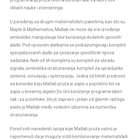
oblasti nauke i inženjeringa.
U poređenju sa drugim matematičkim paketima, kao što su
Maple ili Mathematica, Matlab ne može da vrši izvođenje
simboličke manipulacije bez korišćenja dodatnih opcionih
alatki. Pod opcionim alatkama se podrazumijevaju kompleti
specijalizovanih alatki za rješavanje specifičnih tipova
zadataka. Neki od tih kompleta su kompleti za obradu
signala, simbolička izračunavanja, kompleti za upravljačke
sisteme, simulaciju i optimizaciju. Jedna od bitnih prednosti
za korisnike koju Matlab pruža je zapis u poprilično liči na
zapis u linearnoj algebri [to čini korišćenje programa lakim
čak i za početnike, što je zapravo i jedan od glavnih razloga
zašto je Matlab među vodećim izborima za numerička
izračunavanja.
Pored svih navedenih opcija koje Matlab pruža važno je
napomenuti da je moguće vršiti kombinovanje matematičkih