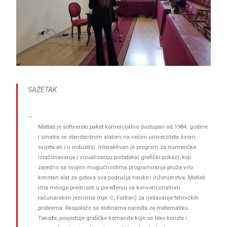
SAŽETAK
Matlab je softverski paket komercijalno dostupan od 1984. godine
i smatra se standardnim alatom na većini univerziteta širom
svijeta ali i u industriji. Interaktivan je program za numerička
izračunavanja i vizualizaciju podataka( grafički prikaz), koji
zajedno sa svojim mogućnostima programiranja pruža vrlo
koristan alat za gotova sva područja nauke i inženjerstva. Matlab
ima mnoge prednosti u poređenju sa konvenconalnim
računarskim jezicima (npr. C, Fortran) za rješavanje tehničkih
problema. Raspolaže sa stotinama naredbi za matematiku.
Takođe, posjeduje grafičke komande koje se lako koriste i