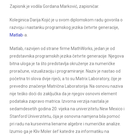
Zapisnik je vodila Gordana Marković, zapisničar.
Koleginica Darija Kojić je u svom diplomskom radu govorila o
razvoju i nastanku programskog jezika četvrte generacije,
Matlab
-a.
Matlab, razvijen od strane firme MathWorks, jedan je od
predstavnika programskih jezika četvrte generacije. Njegova
bitna uloga je ta što predstavlja okruženje za numeričke
proračune, vizualizaciju i programiranje. Naziv je nastao od
početna tri slova dvije riječi, a to su Matrix Laboratory, čije je
prevedno značenje Matrična Laboratorija. Na osnovu naziva
nije teško doći do zaključka da je njegov osnovni element
podataka zapravo matrica. Izvorna verzija nastala je
sedamdesetih godina 20. vijeka na univerzitetu New Mexico i
Stanford Univerzitetu, čija je osnovna namjena bila pomoć
pri radu na kursevima lienarne algebre i numeričke analize.
Izumio ga je Kliv Moler šef katedre za informatiku na