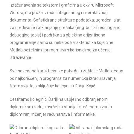
izračunavanja sa tekstom i graficima u okviru Microsoft
Word-a, što pruža izradu integrisanog i interaktivnog
dokumenta. Sofisticirane strukture podataka, ugrađeni alati
za uređivanje i otklanjanje grešaka (eng. built-in editing and
debugging tools) i podrška za objektno orijentisano
programiranje samo su neke od karakteristika koje čine
Matlab poželjnim i primamljivim korisnicima za učenje i
istraživanje.
Sve navedene karakteristike potvrđuju zašto je Matlab jedan
od najkorišćenijih programa za numerička izračunavanja
širom svijeta, zaključuje koleginica Darija Kojić.
Čestitamo koleginici Dariji na uspješno odbranjenom
diplomskom radu, završetku studija i stečenom zvanju
diplomirani inženjer računarstva i informatike.