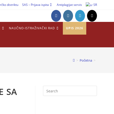
rčko distriktu
SAS – Prijava ispita
Antiplagijat servis
SR
A
NAUČNO-ISTRAŽIVAČKI RAD
UPIS 2026
>
Početna
>
E SA