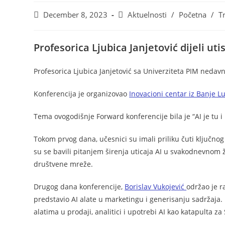
December 8, 2023
Aktuelnosti
/
Početna
/
T
Profesorica Ljubica Janjetović dijeli ut
Profesorica Ljubica Janjetović sa Univerziteta PIM nedav
Konferencija je organizovao
Inovacioni centar iz Banje L
Tema ovogodišnje Forward konferencije bila je “AI je tu i
Tokom prvog dana, učesnici su imali priliku čuti ključno
su se bavili pitanjem širenja uticaja AI u svakodnevnom živ
društvene mreže.
Drugog dana konferencije,
Borislav Vukojević
održao je r
predstavio AI alate u marketingu i generisanju sadržaja.
alatima u prodaji, analitici i upotrebi AI kao katapulta za