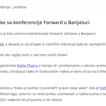
rebinje - početna
iske sa konferencije Forward u Banjaluci
no je bila učesnica konferencije Forward, održane u Banjaluci.
uke
, a okupila je stručnjake iz različitih industrija kako bi razmijenili
 ne ide nigdje osim u sve pore naših života”.
g govornika
Matta Phaira
o razvoju AI i promjenama u odnosu prema 
otu, istražujući kako AI funkcioniše i kakav je njen uticaj na tržišt
adionicu “Kako uz pomoć CustomGPT praviti svoje alate”, dok je
Ste
 Pored toga, učesnici su imali priliku učestvovati u radionicama o 
 SEO, vođenih stručnjacima iz tih oblasti.