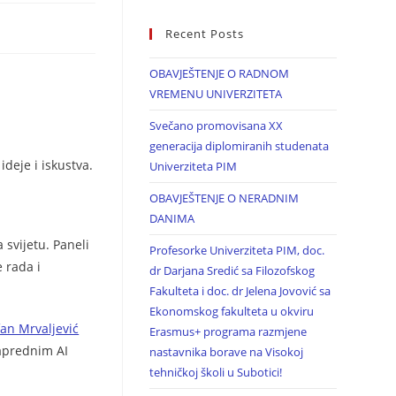
Recent Posts
OBAVJEŠTENJE O RADNOM
VREMENU UNIVERZITETA
Svečano promovisana XX
generacija diplomiranih studenata
 ideje i iskustva.
Univerziteta PIM
OBAVJEŠTENJE O NERADNIM
DANIMA
svijetu. Paneli
Profesorke Univerziteta PIM, doc.
e rada i
dr Darjana Sredić sa Filozofskog
Fakulteta i doc. dr Jelena Jovović sa
Ekonomskog fakulteta u okviru
fan Mrvaljević
Erasmus+ programa razmjene
naprednim AI
nastavnika borave na Visokoj
tehničkoj školi u Subotici!