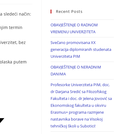
Recent Posts
 sledeći način:
OBAVJEŠTENJE O RADNOM
njim termin
VREMENU UNIVERZITETA
verzitet, bez
Svečano promovisana XX
generacija diplomiranih studenata
Univerziteta PIM
 dolaska putem
OBAVJEŠTENJE O NERADNIM
DANIMA
Profesorke Univerziteta PIM, doc.
dr Darjana Sredić sa Filozofskog
Fakulteta i doc. dr Jelena Jovović sa
Ekonomskog fakulteta u okviru
Erasmus+ programa razmjene
nastavnika borave na Visokoj
tehničkoj školi u Subotici!