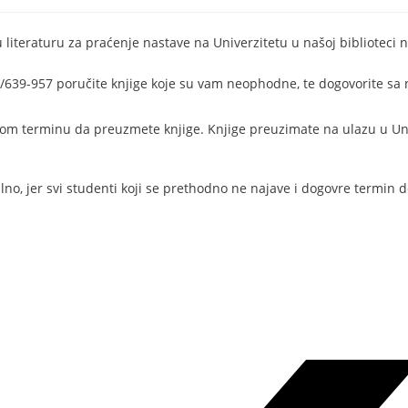
eraturu za praćenje nastave na Univerzitetu u našoj biblioteci na
5/639-957 poručite knjige koje su vam neophodne, te dogovorite sa 
om terminu da preuzmete knjige. Knjige preuzimate na ulazu u Uni
lno, jer svi studenti koji se prethodno ne najave i dogovre termin