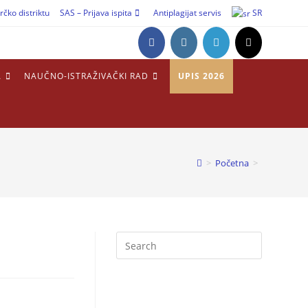
rčko distriktu
SAS – Prijava ispita
Antiplagijat servis
SR
A
NAUČNO-ISTRAŽIVAČKI RAD
UPIS 2026
>
Početna
>