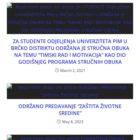
ZA STUDENTE ODJELJENJA UNIVERZITETA PIM U
BRČKO DISTRIKTU ODRŽANA JE STRUČNA OBUKA
NA TEMU “TIMSKI RAD I MOTIVACIJA” KAO DIO
GODIŠNJEG PROGRAMA STRUČNIH OBUKA
March 2, 2021
ODRŽANO PREDAVANJE “ZAŠTITA ŽIVOTNE
SREDINE”
May 8, 2023