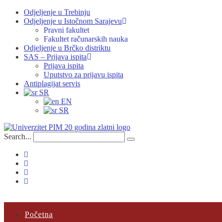
Odjeljenje u Trebinju
Odjeljenje u Istočnom Sarajevu
Pravni fakultet
Fakultet računarskih nauka
Odjeljenje u Brčko distriktu
SAS – Prijava ispita
Prijava ispita
Uputstvo za prijavu ispita
Antiplagijat servis
SR
EN
SR
Search...
Početna