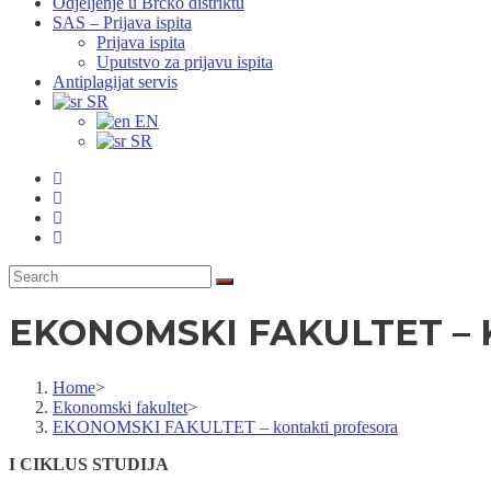
Odjeljenje u Brčko distriktu
SAS – Prijava ispita
Prijava ispita
Uputstvo za prijavu ispita
Antiplagijat servis
SR
EN
SR
EKONOMSKI FAKULTET –
Home
>
Ekonomski fakultet
>
EKONOMSKI FAKULTET – kontakti profesora
I CIKLUS STUDIJA