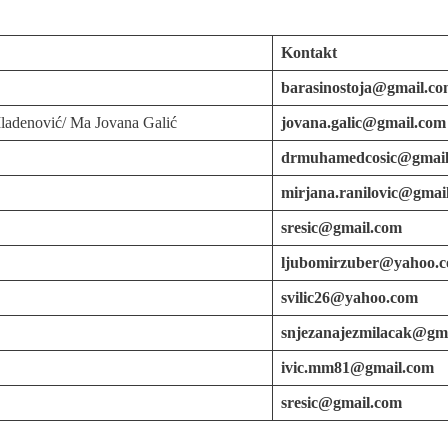
Kontakt
barasinostoja@gmail.c
Mladenović/ Ma Jovana Galić
jovana.galic@gmail.com
drmuhamedcosic@gmail
mirjana.ranilovic@gmai
sresic@gmail.com
ljubomirzuber@yahoo.
svilic26@yahoo.com
snjezanajezmilacak@gm
ivic.mm81@gmail.com
sresic@gmail.com