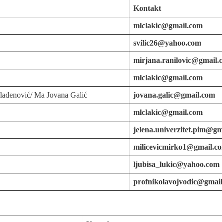
Kontakt
mlclakic@gmail.com
svilic26@yahoo.com
mirjana.ranilovic@gmail.
mlclakic@gmail.com
Mladenović/ Ma Jovana Galić
jovana.galic@gmail.com
mlclakic@gmail.com
jelena.univerzitet.pim@g
milicevicmirko1@gmail.c
ljubisa_lukic@yahoo.com
profnikolavojvodic@gmai