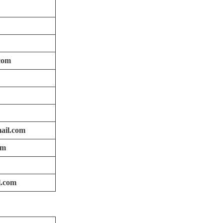
com
mail.com
om
l.com