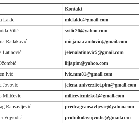
Kontakt
ca Lakić
mlclakic@gmail.com
nida Vilić
svilic26@yahoo.com
jana Radaković
mirjana.ranilovic@gmail.com
na Latinović
jelenalatinovic5@gmail.com
a Džombić
ilijapim@yahoo.com
en Ivić
ivic.mm81@gmail.com
a Jovović
jelena.univerzitet.pim@gmail.com
o Miličević
milicevicmirko1@gmail.com
rag Raosavljević
predragraosavljevic@yahoo.com
la Vojvodić
profnikolavojvodic@gmail.com