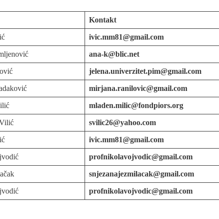
Kontakt
ić
ivic.mm81@gmail.com
mljenović
ana-k@blic.net
ović
jelena.univerzitet.pim@gmail.com
Radaković
mirjana.ranilovic@gmail.com
lić
mladen.milic@fondpiors.org
Vilić
svilic26@yahoo.com
ić
ivic.mm81@gmail.com
jvodić
profnikolavojvodic@gmail.com
lačak
snjezanajezmilacak@gmail.com
jvodić
profnikolavojvodic@gmail.com