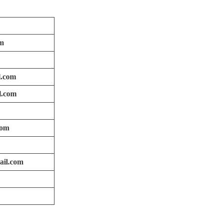
om
.com
l.com
com
ail.com