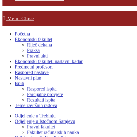
Menu
Close
Početna
Ekonomski fakultet
Riječ dekana
Praksa
Pravni akti
Ekonomski fakultet: nastavni kadar
Predmetni profesori
Raspored nastave
Nastavni plan
Ispiti
Raspored ispita
Parcijalne provjere
Rezultati ispita
Teme završnih radova
Odjeljenje u Trebinju
Odjeljenje u Istočnom Sarajevu
Pravni fakultet
Fakultet računarskih nauka