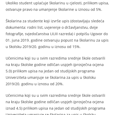
Ukoliko student uplaćuje školarinu u cjelosti, prilikom upisa,
ostvaruje pravo na umanjenje školarine u iznosu od 5%.
Školarina za studente koji izvrše upis (dostavljaju sledeća
dokumenta: rodni list, uvjerenje o državljanstvu, dvije
fotografije, svjedočanstva I,II,III razreda) i potpišu Ugovor do
01. juna 2019. godine ostvaruju popust na školarinu za upis
u školsku 2019/20. godinu u iznosu od 15%.
Učenicima koji su u svim razredima srednje škole ostvarili
na kraju školske godine odličan uspjeh (prosječna ocjena
5.0) prilikom upisa na jedan od studijskih programa
Univerziteta umanjuje se školarina za upis u školsku
2019/20. godinu u iznosu od 20%.
Učenicima koji su u svim razredima srednje škole ostvarili
na kraju školske godine odličan uspjeh (prosječna ocjena
iznad 4.5) prilikom upisa na jedan od studijskih programa
Univerziteta umanjuje se školarina za upis u školsku