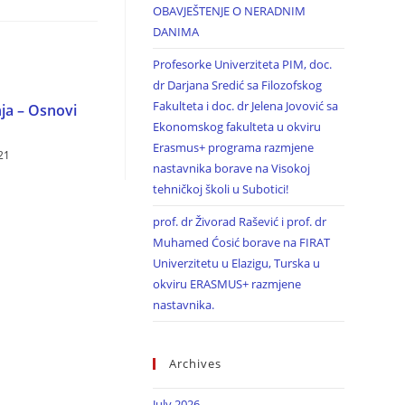
OBAVJEŠTENJE O NERADNIM
DANIMA
Profesorke Univerziteta PIM, doc.
dr Darjana Sredić sa Filozofskog
Fakulteta i doc. dr Jelena Jovović sa
nja – Osnovi
Ekonomskog fakulteta u okviru
Erasmus+ programa razmjene
21
nastavnika borave na Visokoj
tehničkoj školi u Subotici!
prof. dr Živorad Rašević i prof. dr
Muhamed Ćosić borave na FIRAT
Univerzitetu u Elazigu, Turska u
okviru ERASMUS+ razmjene
nastavnika.
Archives
July 2026