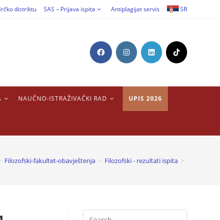
rčko distriktu
SAS – Prijava ispita
Antiplagijat servis
SR
A
NAUČNO-ISTRAŽIVAČKI RAD
UPIS 2026
>
Filozofski-fakultet-obavještenja
>
Filozofski - rezultati ispita
>