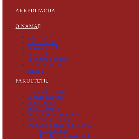
AKREDITACIJA
O NAMA
Riječ rektora
Nastavni kadar
Dozvole za rad
Pravni akti
Sporazumi o saradnji
Gender-Inclusive
Galerija
FAKULTETI
Ekonomski fakultet
Filozofski fakultet
Pravni fakultet
Tehnički fakultet
Fakultet računarskih nauka
Odjeljenje u Trebinju
Odjeljenje u Istočnom Sarajevu
Pravni fakultet
Fakultet računarskih nauka