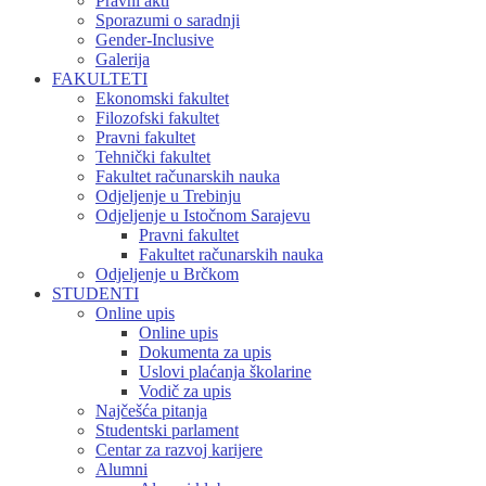
Pravni akti
Sporazumi o saradnji
Gender-Inclusive
Galerija
FAKULTETI
Ekonomski fakultet
Filozofski fakultet
Pravni fakultet
Tehnički fakultet
Fakultet računarskih nauka
Odjeljenje u Trebinju
Odjeljenje u Istočnom Sarajevu
Pravni fakultet
Fakultet računarskih nauka
Odjeljenje u Brčkom
STUDENTI
Online upis
Online upis
Dokumenta za upis
Uslovi plaćanja školarine
Vodič za upis
Najčešća pitanja
Studentski parlament
Centar za razvoj karijere
Alumni