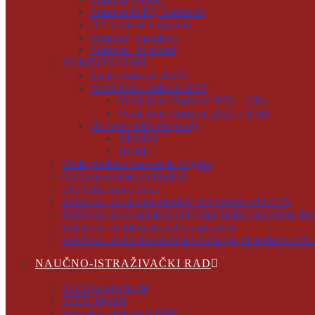
Erasmus Policy Statement
O Erasmus+ programu
Erasmus+ razmjena
Erasmus+ konkursi
HORIZON 2020
Šta je Horizont 2020?
Vodič kroz Horizont 2020
Vodič kroz Horizont 2020 – I dio
Vodič kroz Horizont 2020 – II dio
Horizont 2020 projekti
DEMOS
HUBIT
Undergraduate courses in English
Graduate courses in English
The Admission Guide
Rulebook on student mobility and transfer of ECTS
Rulebook on recognition of foreign higher education do
Rulebook on International Cooperation
Rulebook on the international exchange of students and s
NAUČNO-ISTRAŽIVAČKI RAD
STED konferencija
STED Journal
Izdavačka djelatnost PIM-a