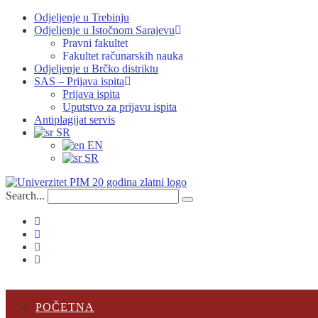
Odjeljenje u Trebinju
Odjeljenje u Istočnom Sarajevu
Pravni fakultet
Fakultet računarskih nauka
Odjeljenje u Brčko distriktu
SAS – Prijava ispita
Prijava ispita
Uputstvo za prijavu ispita
Antiplagijat servis
SR
EN
SR
Search...
POČETNA