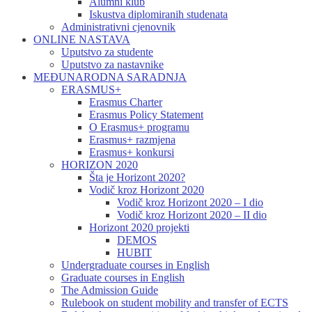
Alumni klub
Iskustva diplomiranih studenata
Administrativni cjenovnik
ONLINE NASTAVA
Uputstvo za studente
Uputstvo za nastavnike
MEĐUNARODNA SARADNJA
ERASMUS+
Erasmus Charter
Erasmus Policy Statement
O Erasmus+ programu
Erasmus+ razmjena
Erasmus+ konkursi
HORIZON 2020
Šta je Horizont 2020?
Vodič kroz Horizont 2020
Vodič kroz Horizont 2020 – I dio
Vodič kroz Horizont 2020 – II dio
Horizont 2020 projekti
DEMOS
HUBIT
Undergraduate courses in English
Graduate courses in English
The Admission Guide
Rulebook on student mobility and transfer of ECTS