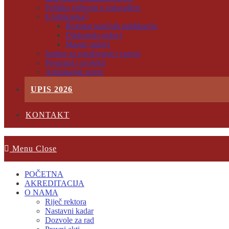
Politika etičnosti u izdavaštvu
E-biblioteka
Registar naučnih publikacija
Diplomski radovi
Master radovi
Institut za istraživanje i razvoj
Programi i projekti
Antiplagijat servis
UPIS 2026
KONTAKT
Menu
Close
POČETNA
AKREDITACIJA
O NAMA
Riječ rektora
Nastavni kadar
Dozvole za rad