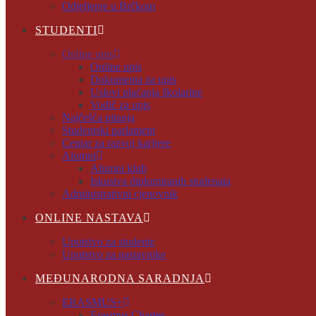
Odjeljenje u Brčkom
STUDENTI
Online upis
Online upis
Dokumenta za upis
Uslovi plaćanja školarine
Vodič za upis
Najčešća pitanja
Studentski parlament
Centar za razvoj karijere
Alumni
Alumni klub
Iskustva diplomiranih studenata
Administrativni cjenovnik
ONLINE NASTAVA
Uputstvo za studente
Uputstvo za nastavnike
MEĐUNARODNA SARADNJA
ERASMUS+
Erasmus Charter