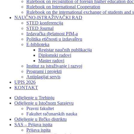
Rulebook on recognition of foreign higher education do
Rulebook on International Cooperation
Rulebook on the international exchange of students and s
NAUČNO-ISTRAŽIVAČKI RAD
STED konferencija
STED Journal
Izdavačka djelatnost PIM-a
Politika etičnosti u izdavaštvu
E-biblioteka
Registar naučnih publikacija
Diplomski radovi
Master radovi
Institut za istraživanje i razvoj
Programi i projekti
Antiplagijat servis
UPIS 2026
KONTAKT
Odjeljenje u Trebinju
Odjeljenje u Istočnom Sarajevu
Pravni fakultet
Fakultet računarskih nauka
Odjeljenje u Brčko distriktu
SAS – Prijava ispita
Prijava ispita