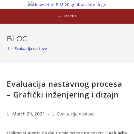
MENU
BLOG
>
Evaluacija nastave
>
Evaluacija nastavnog procesa
– Grafički inženjering i dizajn
March 29, 2021
Evaluacija nastave
Molimo studente da daju svoje ocjene na ankete “
Evaluacija