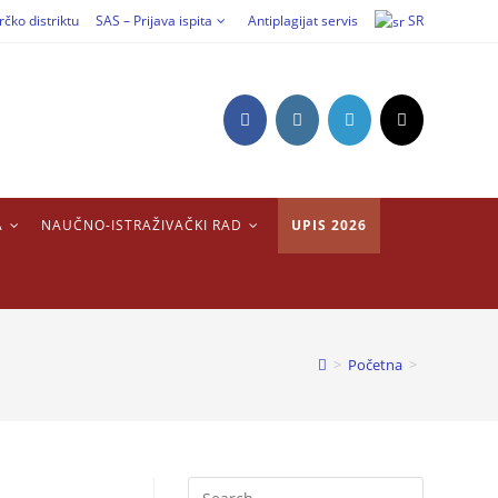
rčko distriktu
SAS – Prijava ispita
Antiplagijat servis
SR
A
NAUČNO-ISTRAŽIVAČKI RAD
UPIS 2026
>
Početna
>