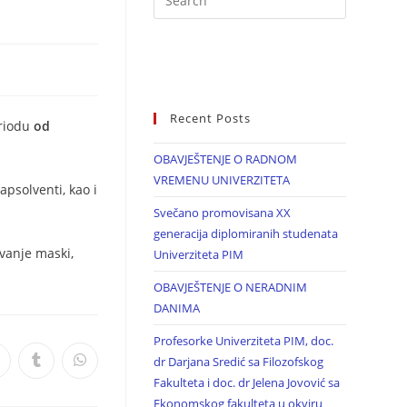
Recent Posts
eriodu
od
.
OBAVJEŠTENJE O RADNOM
VREMENU UNIVERZITETA
psolventi, kao i
Svečano promovisana XX
generacija diplomiranih studenata
vanje maski,
Univerziteta PIM
OBAVJEŠTENJE O NERADNIM
DANIMA
Profesorke Univerziteta PIM, doc.
dr Darjana Sredić sa Filozofskog
Fakulteta i doc. dr Jelena Jovović sa
Ekonomskog fakulteta u okviru