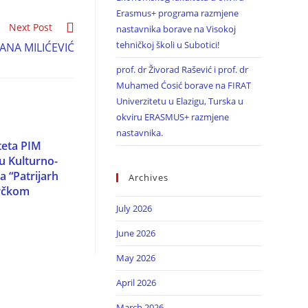
Erasmus+ programa razmjene
Next Post
nastavnika borave na Visokoj
tehničkoj školi u Subotici!
NA MILIĆEVIĆ
prof. dr Živorad Rašević i prof. dr
Muhamed Ćosić borave na FIRAT
Univerzitetu u Elazigu, Turska u
okviru ERASMUS+ razmjene
nastavnika.
teta PIM
u Kulturno-
a “Patrijarh
Archives
Brčkom
July 2026
June 2026
May 2026
April 2026
March 2026