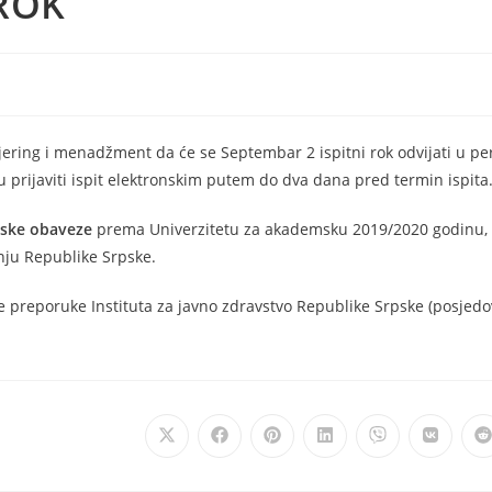
 ROK
njering i menadžment da će se Septembar 2 ispitni rok odvijati u p
 prijaviti ispit elektronskim putem do dva dana pred termin ispita
sijske obaveze
prema Univerzitetu za akademsku 2019/2020 godinu, a
nju Republike Srpske.
e preporuke Instituta za javno zdravstvo Republike Srpske (posjedo