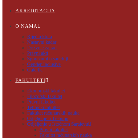
AKREDITACIJA
O NAMA
Riječ rektora
Nastavni kadar
Dozvole za rad
Pravni akti
Sporazumi o saradnji
Gender-Inclusive
Galerija
FAKULTETI
Ekonomski fakultet
Filozofski fakultet
Pravni fakultet
Tehnički fakultet
Fakultet računarskih nauka
Odjeljenje u Trebinju
Odjeljenje u Istočnom Sarajevu
Pravni fakultet
Fakultet računarskih nauka