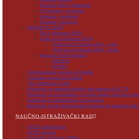
Erasmus Policy Statement
O Erasmus+ programu
Erasmus+ razmjena
Erasmus+ konkursi
HORIZON 2020
Šta je Horizont 2020?
Vodič kroz Horizont 2020
Vodič kroz Horizont 2020 – I dio
Vodič kroz Horizont 2020 – II dio
Horizont 2020 projekti
DEMOS
HUBIT
Undergraduate courses in English
Graduate courses in English
The Admission Guide
Rulebook on student mobility and transfer of ECTS
Rulebook on recognition of foreign higher education do
Rulebook on International Cooperation
Rulebook on the international exchange of students and s
NAUČNO-ISTRAŽIVAČKI RAD
STED konferencija
STED Journal
Izdavačka djelatnost PIM-a