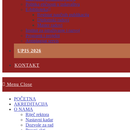
Politika etičnosti u izdavaštvu
E-biblioteka
Registar naučnih publikacija
Diplomski radovi
Master radovi
Institut za istraživanje i razvoj
Programi i projekti
Antiplagijat servis
UPIS 2026
KONTAKT
Menu
Close
POČETNA
AKREDITACIJA
O NAMA
Riječ rektora
Nastavni kadar
Dozvole za rad