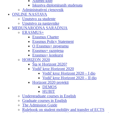
Alumni klub
Iskustva diplomiranih studenata
Administrativni cjenovnik
ONLINE NASTAVA
Uputstvo za studente
Uputstvo za nastavnike
MEĐUNARODNA SARADNJA
ERASMUS+
Erasmus Charter
Erasmus Policy Statement
O Erasmus+ programu
Erasmus+ razmjena
Erasmus+ konkursi
HORIZON 2020
Šta je Horizont 2020?
Vodič kroz Horizont 2020
Vodič kroz Horizont 2020 – I dio
Vodič kroz Horizont 2020 – II dio
Horizont 2020 projekti
DEMOS
HUBIT
Undergraduate courses in English
Graduate courses in English
The Admission Guide
Rulebook on student mobility and transfer of ECTS