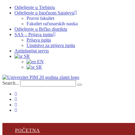
Odjeljenje u Trebinju
Odjeljenje u Istočnom Sarajevu
Pravni fakultet
Fakultet računarskih nauka
Odjeljenje u Brčko distriktu
SAS – Prijava ispita
Prijava ispita
Uputstvo za prijavu ispita
Antiplagijat servis
SR
EN
SR
Search...
POČETNA