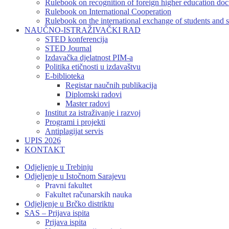
Rulebook on recognition of foreign higher education do
Rulebook on International Cooperation
Rulebook on the international exchange of students and s
NAUČNO-ISTRAŽIVAČKI RAD
STED konferencija
STED Journal
Izdavačka djelatnost PIM-a
Politika etičnosti u izdavaštvu
E-biblioteka
Registar naučnih publikacija
Diplomski radovi
Master radovi
Institut za istraživanje i razvoj
Programi i projekti
Antiplagijat servis
UPIS 2026
KONTAKT
Odjeljenje u Trebinju
Odjeljenje u Istočnom Sarajevu
Pravni fakultet
Fakultet računarskih nauka
Odjeljenje u Brčko distriktu
SAS – Prijava ispita
Prijava ispita