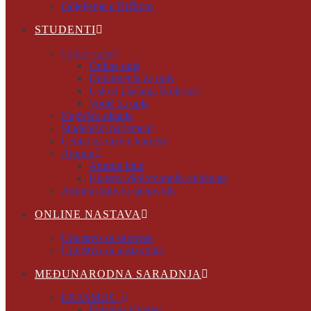
Odjeljenje u Brčkom
STUDENTI
Online upis
Online upis
Dokumenta za upis
Uslovi plaćanja školarine
Vodič za upis
Najčešća pitanja
Studentski parlament
Centar za razvoj karijere
Alumni
Alumni klub
Iskustva diplomiranih studenata
Administrativni cjenovnik
ONLINE NASTAVA
Uputstvo za studente
Uputstvo za nastavnike
MEĐUNARODNA SARADNJA
ERASMUS+
Erasmus Charter