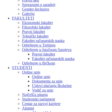
Pravni akti
Sporazumi o saradnji
Gender-Inclusive
Galerija
FAKULTETI
Ekonomski fakultet
Filozofski fakultet
Pravni fakultet
Tehnički fakultet
Fakultet računarskih nauka
Odjeljenje u Trebinju
Odjeljenje u Istočnom Sarajevu
Pravni fakultet
Fakultet računarskih nauka
Odjeljenje u Brčkom
STUDENTI
Online upis
Online upis
Dokumenta za upis
Uslovi plaćanja školarine
Vodič za upis
Najčešća pitanja
Studentski parlament
Centar za razvoj karijere
Alumni