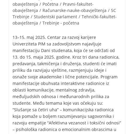
obavještenja
/
Početna
/
Pravni-fakultet-
obavještenja
/
Računarske-nauke-obavještenja
/
SC
Trebinje
/
Studentski parlament
/
Tehnički-fakultet-
obavještenja
/
Trebinje - početna
13–15. maj 2025. Centar za razvoj karijere
Univerziteta PIM sa zadovoljstvom najavljuje
manifestaciju Dani studenata, koja će se održati od
13. do 15. maja 2025. godine. Kroz tri dana radionica,
predavanja, takmičenja i druženja, studenti će imati
priliku da razvijaju vještine, razmjenjuju ideje i
osnaže svoje akademske i lične potencijale. Program
manifestacije obuhvata interaktivne radionice iz
oblasti komunikacije, mentalnog zdravlja,
međuljudskih odnosa i međunarodnih prilika za
studente. Među temama koje vas očekuju su:
“Slušanje sa četiri uha” – komunikacijska radionica
koja pomaže u boljem razumijevanju sagovornika i
razvoju empatije “Afektivna vezanost i toksični odnosi”
– psihološka radionica o emocionalnim obrascima u