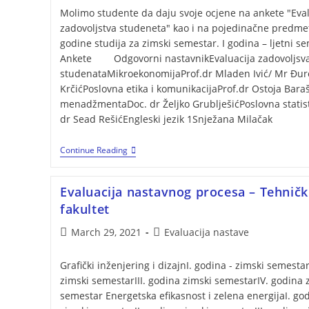
Molimo studente da daju svoje ocjene na ankete "Eval
zadovoljstva studeneta" kao i na pojedinačne predme
godine studija za zimski semestar. I godina – ljetni s
Ankete Odgovorni nastavnikEvaluacija zadovoljsv
studenataMikroekonomijaProf.dr Mladen Ivić/ Mr Đur
KrčićPoslovna etika i komunikacijaProf.dr Ostoja Bar
menadžmentaDoc. dr Željko GrublješićPoslovna statist
dr Sead RešićEngleski jezik 1Snježana Milačak
Continue Reading
Evaluacija nastavnog procesa – Tehničk
fakultet
March 29, 2021
Evaluacija nastave
Grafički inženjering i dizajnI. godina - zimski semestar
zimski semestarIII. godina zimski semestarIV. godina 
semestar Energetska efikasnost i zelena energijaI. go