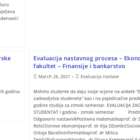
Đuro
Snježana
adenović/
rske
Evaluacija nastavnog procesa – Ekon
fakultet – Finansije i bankarstvo
March 26, 2021
Evaluacija nastave
III godina
Molimo studente da daju svoje ocjene na ankete “E
zadovoljstva studeneta” kao i na pojedinačne pre
godine studija za zimski semestar. EVALUACIJA Z
STUDENTAT I godina - zimski semestar 
Odgovorni nastavnikPoslovna matematikaprof. dr 
RešićOsnove ekonomijeprof. dr Ilija DžombićSociolo
Ostoja BarašinInformatikaprof. dr Milica
TepšićRačunovodstvodoc. dr Dijana Kremenović II 