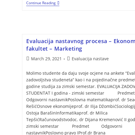
Continue Reading
Evaluacija nastavnog procesa – Ekonom
fakultet – Marketing
March 29, 2021
Evaluacija nastave
Molimo studente da daju svoje ocjene na ankete “Eval
zadovoljstva studeneta” kao i na pojedinačne predme
godine studija za zimski semestar. EVALUACIJA ZADO
STUDENTAT I godina - zimski semestar Pre
Odgovorni nastavnikPoslovna matematikaprof. dr Sea
RešićOsnove ekonomijeprof. dr Ilija DžombićSociologij
Ostoja BarašinInformatikaprof. dr Milica
TepšićRačunovodstvodoc. dr Dijana Kremenović II god
zimski semestar Predmet Odgovorni
nastavnikPoslovno pravo IProf.dr Brana