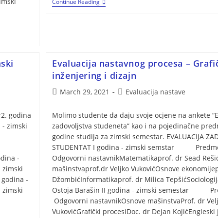
imski
Continue Reading
ski
Evaluacija nastavnog procesa – Grafi
inženjering i dizajn
March 29, 2021
Evaluacija nastave
2. godina
Molimo studente da daju svoje ocjene na ankete “E
 - zimski
zadovoljstva studeneta” kao i na pojedinačne pre
godine studija za zimski semestar. EVALUACIJA Z
i
STUDENTAT I godina - zimski semstar P
dina -
Odgovorni nastavnikMatematikaprof. dr Sead Reš
 zimski
mašinstvaprof.dr Veljko VukovićOsnove ekonomijepro
godina -
DžombićInformatikaprof. dr Milica TepšićSociologij
 zimski
Ostoja Barašin II godina - zimski semestar P
Odgovorni nastavnikOsnove mašinstvaProf. dr Vel
VukovićGrafički procesiDoc. dr Dejan KojićEngleski 