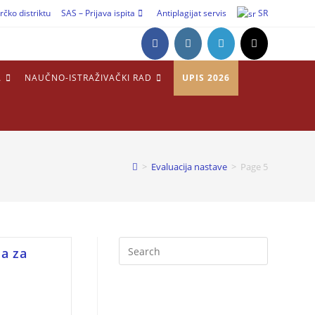
rčko distriktu
SAS – Prijava ispita
Antiplagijat servis
SR
A
NAUČNO-ISTRAŽIVAČKI RAD
UPIS 2026
>
Evaluacija nastave
>
Page 5
sa za