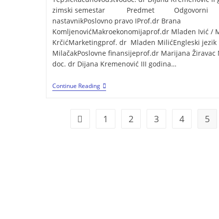
zimski semestar Predmet Odgovorni
nastavnikPoslovno pravo IProf.dr Brana
KomljenovićMakroekonomijaprof.dr Mladen Ivić / 
KrčićMarketingprof. dr Mladen MilićEngleski jezik
MilačakPoslovne finansijeprof.dr Marijana Žiravac
doc. dr Dijana Kremenović III godina…
Continue Reading
1
2
3
4
5