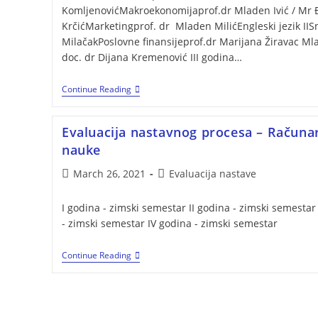
KomljenovićMakroekonomijaprof.dr Mladen Ivić / Mr 
KrčićMarketingprof. dr Mladen MilićEngleski jezik II
MilačakPoslovne finansijeprof.dr Marijana Žiravac Ml
doc. dr Dijana Kremenović III godina…
Continue Reading
Evaluacija nastavnog procesa – Računa
nauke
March 26, 2021
Evaluacija nastave
I godina - zimski semestar II godina - zimski semestar 
- zimski semestar IV godina - zimski semestar
Continue Reading