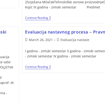
2Snježana MilačakTehnološke osnove proizvodnjeD
Kojić III godina - zimski semestar Predm
Continue Reading
ski
Evaluacija nastavnog procesa – Pravn
March 26, 2021
Evaluacija nastave
I godina - zimski semestar II godina - zimski semest
- zimski semestar IV godina - zimski semestar
uacija
te vaše
Continue Reading
VOLJSTVA
dmet
d
aprof. dr
ina -