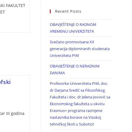
KI FAKULTET
Recent Posts
TET
OBAVJEŠTENJE O RADNOM
VREMENU UNIVERZITETA
Svečano promovisana XX
generacija diplomiranih studenata
Univerziteta PIM
OBAVJEŠTENJE O NERADNIM
DANIMA
ofski
Profesorke Univerziteta PIM, doc.
dr Darjana Sredić sa Filozofskog
Fakulteta i doc. dr Jelena Jovović sa
Ekonomskog fakulteta u okviru
Erasmus+ programa razmjene
ar III godina
nastavnika borave na Visokoj
tehničkoj školi u Subotici!