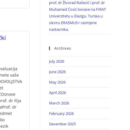
prof. dr Živorad Rašević i prof. dr
Muhamed Ćosić borave na FIRAT
Univerzitetu u Elazigu, Turska u
okviru ERASMUS+ razmjene
nastavnika.
čki
Archives
July 2026
valuacija
June 2026
dmete vaše
ADOVOLJSTVA
May 2026
redmet
April 2026
ićOsnove
f. dr Ilija
March 2026
aProf. dr
redmet
February 2026
jko
December 2025
jezik