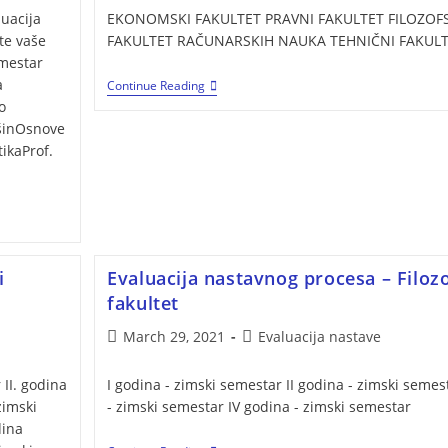
uacija
EKONOMSKI FAKULTET PRAVNI FAKULTET FILOZOFS
te vaše
FAKULTET RAČUNARSKIH NAUKA TEHNIČNI FAKUL
emestar
a
Continue Reading
o
ašinOsnove
ikaProf.
i
Evaluacija nastavnog procesa – Filoz
fakultet
March 29, 2021
Evaluacija nastave
 II. godina
I godina - zimski semestar II godina - zimski semest
zimski
- zimski semestar IV godina - zimski semestar
dina