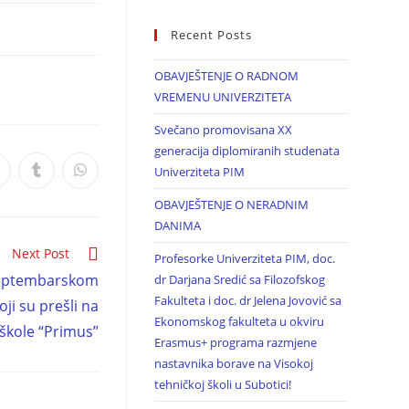
Recent Posts
OBAVJEŠTENJE O RADNOM
VREMENU UNIVERZITETA
Svečano promovisana XX
generacija diplomiranih studenata
Univerziteta PIM
OBAVJEŠTENJE O NERADNIM
DANIMA
Next Post
Profesorke Univerziteta PIM, doc.
 Septembarskom
dr Darjana Sredić sa Filozofskog
Fakulteta i doc. dr Jelena Jovović sa
ji su prešli na
Ekonomskog fakulteta u okviru
 škole “Primus”
Erasmus+ programa razmjene
nastavnika borave na Visokoj
tehničkoj školi u Subotici!