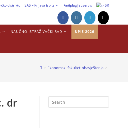
rčko distriktu
SAS – Prijava ispita
Antiplagijat servis
SR
A
NAUČNO-ISTRAŽIVAČKI RAD
UPIS 2026
>
Ekonomski-fakultet-obavještenja
>
. dr