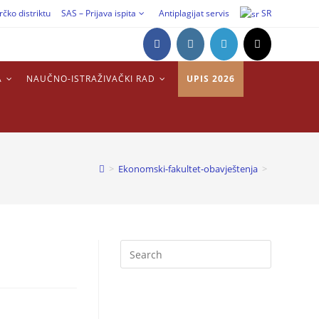
rčko distriktu
SAS – Prijava ispita
Antiplagijat servis
SR
A
NAUČNO-ISTRAŽIVAČKI RAD
UPIS 2026
>
Ekonomski-fakultet-obavještenja
>