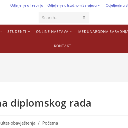
Odjeljenje u Trebinju
Odjeljenje u Istočnom Sarajevu
Odjeljenje u B
Search...
STUDENTI
ONLINE NASTAVA
MEĐUNARODNA SARADNJ
KONTAKT
na diplomskog rada
ultet-obavještenja
/
Početna