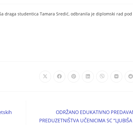
ša draga studentica Tamara Sredić, odbranila je diplomski rad po
etskih
ODRŽANO EDUKATIVNO PREDAVAN
PREDUZETNIŠTVA UČENICIMA SC “LJUBIŠ