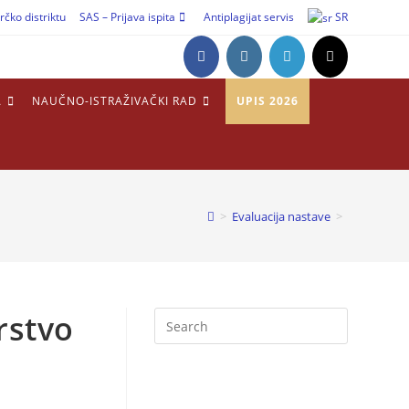
rčko distriktu
SAS – Prijava ispita
Antiplagijat servis
SR
A
NAUČNO-ISTRAŽIVAČKI RAD
UPIS 2026
>
Evaluacija nastave
>
rstvo