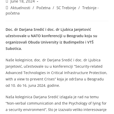
June 18, 2024
Aktuelnosti
/
Početna
/
SC Trebinje
/
Trebinje -
početna
Doc. dr Darjana Sredić i doc. dr Ljubica Janjetović
učestvovale u NATO konferenciji u Beogradu koju su
organizovali Obuda University iz Budimpešte i VTŠ
Subotica.
Naše koleginice, doc. dr Darjana Sredić i doc. dr Ljubica
Janjetović, učestvovale su u konferenciji “Security-related
Advanced Technologies in Critical Infrastructure Protection,
with a view to prevent Crises” koja je održana u Beogradu
od 10. do 16. juna 2024. godine.
Naša koleginica Darjana Sredić izlagala je rad na temu
“Non-verbal communication and the Psychology of lying for
a security environment”, što je izazvalo veliko interesovanje