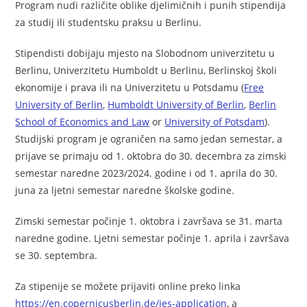
Program nudi različite oblike djelimičnih i punih stipendija
za studij ili studentsku praksu u Berlinu.
Stipendisti dobijaju mjesto na Slobodnom univerzitetu u
Berlinu, Univerzitetu Humboldt u Berlinu, Berlinskoj školi
ekonomije i prava ili na Univerzitetu u Potsdamu (
Free
University of Berlin
,
Humboldt University of Berlin
,
Berlin
School of Economics and Law
or
University of Potsdam
).
Studijski program je ograničen na samo jedan semestar, a
prijave se primaju od 1. oktobra do 30. decembra za zimski
semestar naredne 2023/2024. godine i od 1. aprila do 30.
juna za ljetni semestar naredne školske godine.
Zimski semestar počinje 1. oktobra i završava se 31. marta
naredne godine. Ljetni semestar počinje 1. aprila i završava
se 30. septembra.
Za stipenije se možete prijaviti online preko linka
https://en.copernicusberlin.de/ies-application
, a