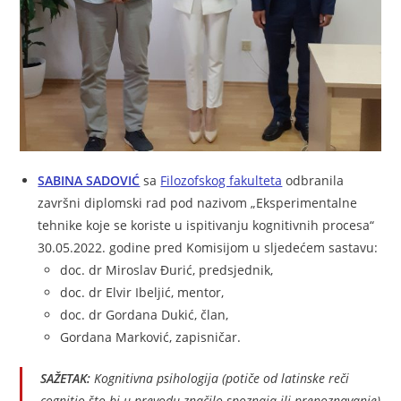
SABINA SADOVIĆ
sa
Filozofskog fakulteta
odbranila
završni diplomski rad pod nazivom „Eksperimentalne
tehnike koje se koriste u ispitivanju kognitivnih procesa“
30.05.2022. godine pred Komisijom u sljedećem sastavu:
doc. dr Miroslav Đurić, predsjednik,
doc. dr Elvir Ibeljić, mentor,
doc. dr Gordana Dukić, član,
Gordana Marković, zapisničar.
SAŽETAK:
Kognitivna psihologija (potiče od latinske reči
cognitio
što bi u prevodu značilo
spoznaja ili prepoznavanje
)