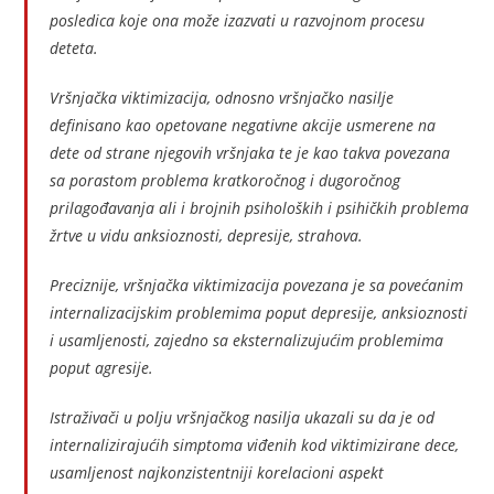
posledica koje ona može izazvati u razvojnom procesu
deteta.
Vršnjačka viktimizacija, odnosno vršnjačko nasilje
definisano kao opetovane negativne akcije usmerene na
dete od strane njegovih vršnjaka te je kao takva povezana
sa porastom problema kratkoročnog i dugoročnog
prilagođavanja ali i brojnih psiholoških i psihičkih problema
žrtve u vidu anksioznosti, depresije, strahova.
Preciznije, vršnjačka viktimizacija povezana je sa povećanim
internalizacijskim problemima poput depresije, anksioznosti
i usamljenosti, zajedno sa eksternalizujućim problemima
poput agresije.
Istraživači u polju vršnjačkog nasilja ukazali su da je od
internalizirajućih simptoma viđenih kod viktimizirane dece,
usamljenost najkonzistentniji korelacioni aspekt