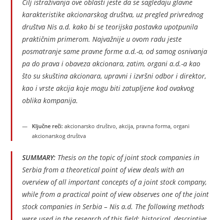
Cilj istraživanja ove oblasti jeste da se sagledaju glavne
karakteristike akcionarskog društva, uz pregled privrednog
društva Nis a.d. kako bi se teorijska postavka upotpunila
praktičnim primerom. Najvažnije u ovom radu jeste
posmatranje same pravne forme a.d.-a, od samog osnivanja
pa do prava i obaveza akcionara, zatim, organi a.d.-a kao
što su skuština akcionara, upravni i izvršni odbor i direktor,
kao i vrste akcija koje mogu biti zatupljene kod ovakvog
oblika kompanija.
Ključne reči:
akcionarsko društvo, akcija, pravna forma, organi
akcionarskog društva
SUMMARY:
Thesis on the topic of joint stock companies in
Serbia from a theoretical point of view deals with an
overview of all important concepts of a joint stock company,
while from a practical point of view observes one of the joint
stock companies in Serbia – Nis a.d. The following methods
were used in the research of this field: historical, descriptive