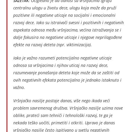
SAŽETAK:
Očigledno je da odnosi sa vršnjacima igraju
centralnu ulogu u životu dece, ulogu koja može da pruži
pozitivne ili negativne uticaje na socijalni i emocionalni
razvoj dece. Iako su istraivači svesni i pozitivnih i negativnih
aspekata odnosa među vršnjacima, većina istraživanja se i
dalje fokusira na negativne uticaje i njegove neprilagođene
efekte na razvoj deteta (npr. viktimizacija).
Iako je važno razumeti potencijalno negativne uticaje
odnosa sa vršnjacima i njihov uticaj na razvoj dece,
razumevanje ponašanja deteta koje može da se zaštiti od
ovih negativnih efekata potencijalno je jednako istaknuto i
važno.
Vršnjačko nasilje postaje danas, više nego ikada veći
problem savremenog društva. Vršnjačko nasilje uzima nove
oblike, prateći sam tehniči i tehnološki razvoj, te ga je
nekada teško uočiti, primetiti i otkriti. Upravo je danas
vršnjačko nasilje često ispitivano u svetlu negativnih