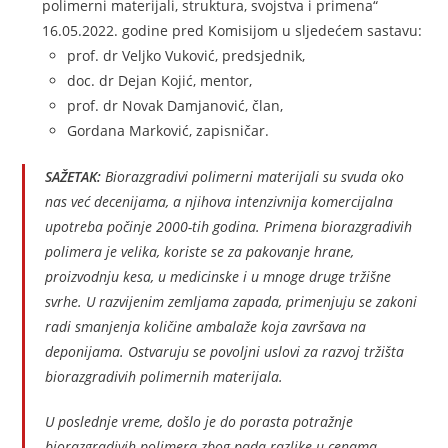
polimerni materijali, struktura, svojstva i primena“
16.05.2022. godine pred Komisijom u sljedećem sastavu:
prof. dr Veljko Vuković, predsjednik,
doc. dr Dejan Kojić, mentor,
prof. dr Novak Damjanović, član,
Gordana Marković, zapisničar.
SAŽETAK:
Biorazgradivi polimerni materijali su svuda oko
nas već decenijama, a njihova intenzivnija komercijalna
upotreba počinje 2000-tih godina. Primena biorazgradivih
polimera je velika, koriste se za pakovanje hrane,
proizvodnju kesa, u medicinske i u mnoge druge tržišne
svrhe. U razvijenim zemljama zapada, primenjuju se zakoni
radi smanjenja količine ambalaže koja završava na
deponijama. Ostvaruju se povoljni uslovi za razvoj tržišta
biorazgradivih polimernih materijala.
U poslednje vreme, došlo je do porasta potražnje
biorazgradivih polimera zbog pada razlike u cenama