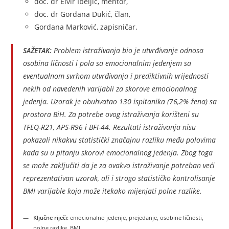
doc. dr Elvir Ibeljić, mentor,
doc. dr Gordana Dukić, član,
Gordana Marković, zapisničar.
SAŽETAK:
Problem istraživanja bio je utvrđivanje odnosa
osobina ličnosti i pola sa emocionalnim jedenjem sa
eventualnom svrhom utvrđivanja i prediktivnih vrijednosti
nekih od navedenih varijabli za skorove emocionalnog
jedenja. Uzorak je obuhvatao 130 ispitanika (76,2% žena) sa
prostora BiH. Za potrebe ovog istraživanja korišteni su
TFEQ-R21, APS-R96 i BFI-44. Rezultati istraživanja nisu
pokazali nikakvu statistički značajnu razliku među polovima
kada su u pitanju skorovi emocionalnog jedenja. Zbog toga
se može zaključiti da je za ovakvo istraživanje potreban veći
reprezentativan uzorak, ali i strogo statističko kontrolisanje
BMI varijable koja može itekako mijenjati polne razlike.
Ključne riječi:
emocionalno jedenje, prejedanje, osobine ličnosti,
polne razlike, BMI