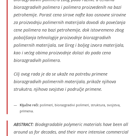
biorazgradivih polimera i polimera proizvedenih na bazi
petrohemije. Porast cena sirove nafte kao osnovne sirovine
za proizvodnju polimernih materijala dovodi do povećanja
cene polimera na bazi petrohemije, dok istovremeno zbog
poboljšanja tehnologije proizvodnje biorazgradivih
polimernih materijala, sve šireg i boljeg izvora materijala,
kao i većeg obima proizvodnje dolazi do pada cena
biorazgradivih polimera.
Cilj ovog rada je da se ukaže na potrebu primene
biorazgradivih polimernih materijala, prikaže njihova
strukutra, njihova svojstva i područje primene.
Ključne reči:
polimeri, biorazgradivi polimeri, struktura, svojstva,
primena.
ABSTRACT:
Biodegradable polymeric materials have been all
around us for decades, and their more intensive commercial