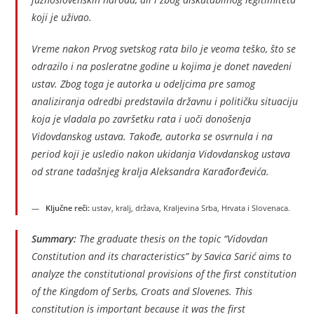
koji je uživao.
Vreme nakon Prvog svetskog rata bilo je veoma teško, što se
odrazilo i na posleratne godine u kojima je donet navedeni
ustav. Zbog toga je autorka u odeljcima pre samog
analiziranja odredbi predstavila državnu i političku situaciju
koja je vladala po završetku rata i uoči donošenja
Vidovdanskog ustava. Takođe, autorka se osvrnula i na
period koji je usledio nakon ukidanja Vidovdanskog ustava
od strane tadašnjeg kralja Aleksandra Karađorđevića.
Ključne reči:
ustav, kralj, država, Kraljevina Srba, Hrvata i Slovenaca.
Summary:
The graduate thesis on the topic “Vidovdan
Constitution and its characteristics” by Savica Sarić aims to
analyze the constitutional provisions of the first constitution
of the Kingdom of Serbs, Croats and Slovenes. This
constitution is important because it was the first