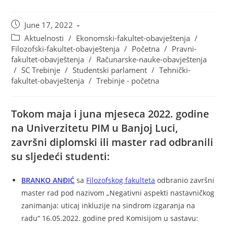
June 17, 2022
Aktuelnosti
/
Ekonomski-fakultet-obavještenja
/
Filozofski-fakultet-obavještenja
/
Početna
/
Pravni-
fakultet-obavještenja
/
Računarske-nauke-obavještenja
/
SC Trebinje
/
Studentski parlament
/
Tehnički-
fakultet-obavještenja
/
Trebinje - početna
Tokom maja i juna mjeseca 2022. godine
na Univerzitetu PIM u Banjoj Luci,
završni diplomski ili master rad odbranili
su sljedeći studenti:
BRANKO ANĐIĆ
sa
Filozofskog fakulteta
odbranio završni
master rad pod nazivom „Negativni aspekti nastavničkog
zanimanja: uticaj inkluzije na sindrom izgaranja na
radu“ 16.05.2022. godine pred Komisijom u sastavu: