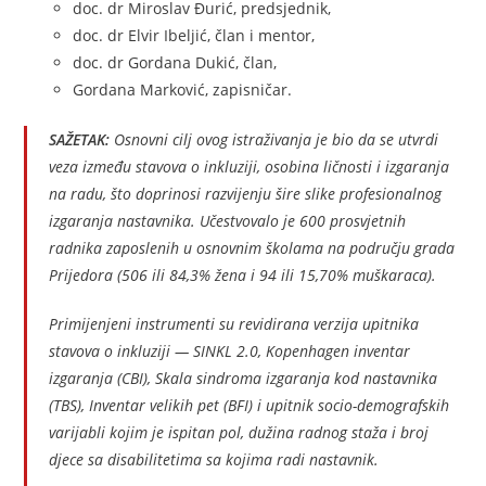
doc. dr Miroslav Đurić, predsjednik,
doc. dr Elvir Ibeljić, član i mentor,
doc. dr Gordana Dukić, član,
Gordana Marković, zapisničar.
SAŽETAK:
Osnovni cilj ovog istraživanja je bio da se utvrdi
veza između stavova o inkluziji, osobina ličnosti i izgaranja
na radu, što doprinosi razvijenju šire slike profesionalnog
izgaranja nastavnika. Učestvovalo je 600 prosvjetnih
radnika zaposlenih u osnovnim školama na području grada
Prijedora (506 ili 84,3% žena i 94 ili 15,70% muškaraca).
Primijenjeni instrumenti su revidirana verzija upitnika
stavova o inkluziji — SINKL 2.0, Kopenhagen inventar
izgaranja (CBI), Skala sindroma izgaranja kod nastavnika
(TBS), Inventar velikih pet (BFI) i upitnik socio-demografskih
varijabli kojim je ispitan pol, dužina radnog staža i broj
djece sa disabilitetima sa kojima radi nastavnik.