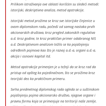
Prilikom istraživanja ove oblasti korišćen su sledeći metodi:
istorijski, deskriptivna analiza, metod apstrakcije.
Istorijski metod prožima se kroz sve istorijske činjenice u
ovom diplomskom radu, počevši od samog nastaka prvih
akcionarskih društava, kroz pregled zakonskih regulativa
a.d. kroz godine, te kroz praktičan primer odabranog NIS
a.d. Deskriptivnom analizom težilo se ka pojašnjenju
određenih pojmova kao što je razvoj a.d.-a, organi a.d.-a,
akcija i osnovni kapital itd.
Metod apstrakcije primenjen je u težnji da se kroz rad da
pristup od opšteg ka pojedinačnom, što se proižima kroz
teorijski deo ka praktičnom primeru.
Svrha predmetnog diplomskog rada ogleda se u suštinskom
pojašnjenju pojma akcionarsko društvo, njegove organe i
pravnu formu koja se primenjuje na teritoriji naše zemlje.