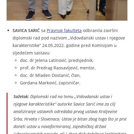
SAVICA SARIĆ
sa
Pravnog fakulteta
odbranila završni
diplomski rad pod nazivom „Vidovdanski ustav i njegove
karakteristike“ 24.05.2022. godine pred Komisijom u
sljedećem sastavu:
doc. dr Jelena Latinović, predsjednik,
prof. dr Predrag Raosavljević, mentor,
doc. dr Mladen Dostanić, član,
Gordana Marković, zapisničar.
Sažetak:
Diplomski rad na temu „Vidovdanski ustav i
njegove karakteristike“ autorke Savice Sarić ima za cilj
analiziranje ustavnih odredaba prvog ustava Kraljevine
Srba, Hrvata i Slovenaca. Ustav je bitan zbog toga što je prvi
doneti ustav u novoformiranoj, zajedničkoj državi
južnoslovenskih naroda, ali i zbog diskutabilnog legitimiteta