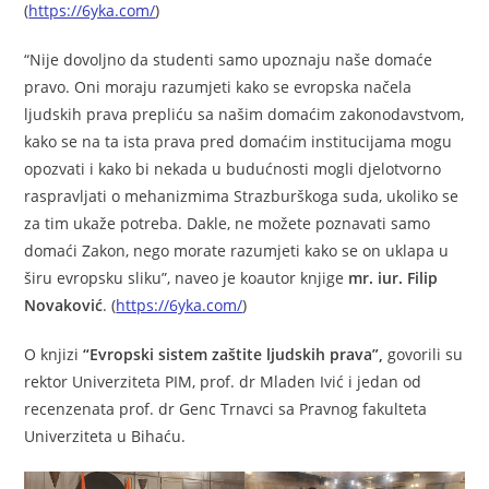
(
https://6yka.com/
)
“Nije dovoljno da studenti samo upoznaju naše domaće
pravo. Oni moraju razumjeti kako se evropska načela
ljudskih prava prepliću sa našim domaćim zakonodavstvom,
kako se na ta ista prava pred domaćim institucijama mogu
opozvati i kako bi nekada u budućnosti mogli djelotvorno
raspravljati o mehanizmima Strazburškoga suda, ukoliko se
za tim ukaže potreba. Dakle, ne možete poznavati samo
domaći Zakon, nego morate razumjeti kako se on uklapa u
širu evropsku sliku”, naveo je koautor knjige
mr. iur. Filip
Novaković
. (
https://6yka.com/
)
O knjizi
“Evropski sistem zaštite ljudskih prava”,
govorili su
rektor Univerziteta PIM, prof. dr Mladen Ivić i jedan od
recenzenata prof. dr Genc Trnavci sa Pravnog fakulteta
Univerziteta u Bihaću.