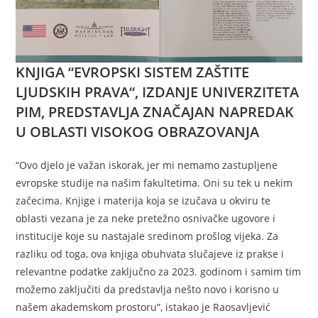
KNJIGA “EVROPSKI SISTEM ZAŠTITE
LJUDSKIH PRAVA“, IZDANJE UNIVERZITETA
PIM, PREDSTAVLJA ZNAČAJAN NAPREDAK
U OBLASTI VISOKOG OBRAZOVANJA
“Ovo djelo je važan iskorak, jer mi nemamo zastupljene
evropske studije na našim fakultetima. Oni su tek u nekim
začecima. Knjige i materija koja se izučava u okviru te
oblasti vezana je za neke pretežno osnivačke ugovore i
institucije koje su nastajale sredinom prošlog vijeka. Za
razliku od toga, ova knjiga obuhvata slučajeve iz prakse i
relevantne podatke zaključno za 2023. godinom i samim tim
možemo zaključiti da predstavlja nešto novo i korisno u
našem akademskom prostoru”, istakao je Raosavljević