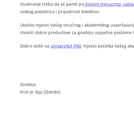
Studiranje treba da se pamti po
lijepim trenucima, zabav
svakog pojedinca i pripadnost kolektivu.
Ukoliko mjesto Vašeg stručnog i akademskog usavršavanj
stvoriti dobre preduslove za gradnju uspješne poslovne k
Dobro došli na
Univerzitet PIM
, mjesto početka Vašeg ak
riječ direktora
riječ direktora
Direktor
Prof.dr Ilija Džombić