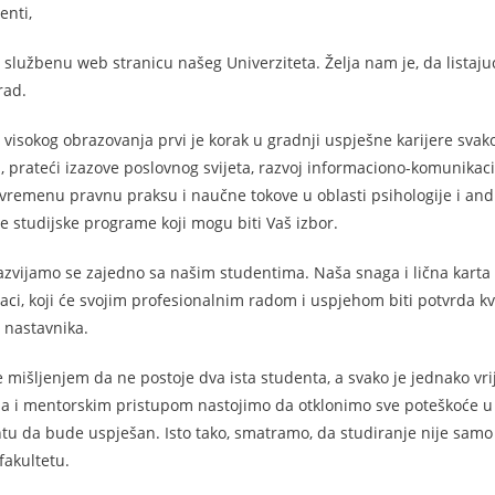
enti,
 službenu web stranicu našeg Univerziteta. Želja nam je, da listaju
rad.
je visokog obrazovanja prvi je korak u gradnji uspješne karijere svak
prateći izazove poslovnog svijeta, razvoj informaciono-komunikac
avremenu pravnu praksu i naučne tokove u oblasti psihologije i andr
studijske programe koji mogu biti Vaš izbor.
azvijamo se zajedno sa našim studentima. Naša snaga i lična karta b
aci, koji će svojim profesionalnim radom i uspjehom biti potvrda kv
h nastavnika.
mišljenjem da ne postoje dva ista studenta, a svako je jednako v
 i mentorskim pristupom nastojimo da otklonimo sve poteškoće u 
u da bude uspješan. Isto tako, smatramo, da studiranje nije samo
fakultetu.