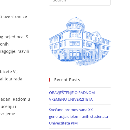
ći ove stranice
og pojedinca. S
ionih
agogije, razvili
ićete Vi,
aliteta rada
Recent Posts
OBAVJEŠTENJE O RADNOM
rijedan. Radom u
VREMENU UNIVERZITETA
učenju i
Svečano promovisana XX
 vrijeme
generacija diplomiranih studenata
Univerziteta PIM