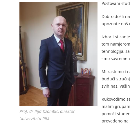
Poštovani stud
Dobro došli na
upoznate naš 
Izbor i stican
tom namjerom, 
tehnologija, s
smo savremene 
Mi rastemo i r
budući stručnj
svih nas, Vaši
Rukovodimo se 
malim grupama
Prof. dr Ilija Džombić, direktor
pomoći student
Univerziteta PIM
provedeno na 