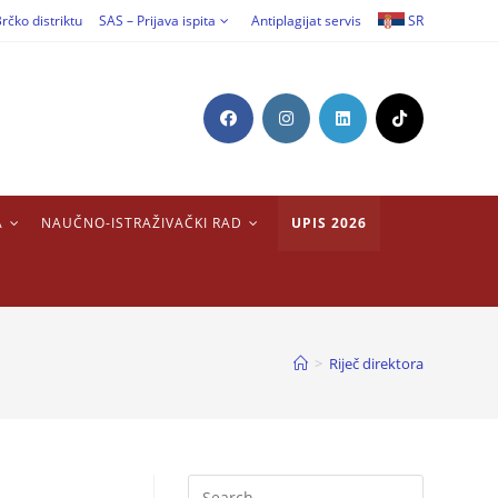
rčko distriktu
SAS – Prijava ispita
Antiplagijat servis
SR
A
NAUČNO-ISTRAŽIVAČKI RAD
UPIS 2026
>
Riječ direktora