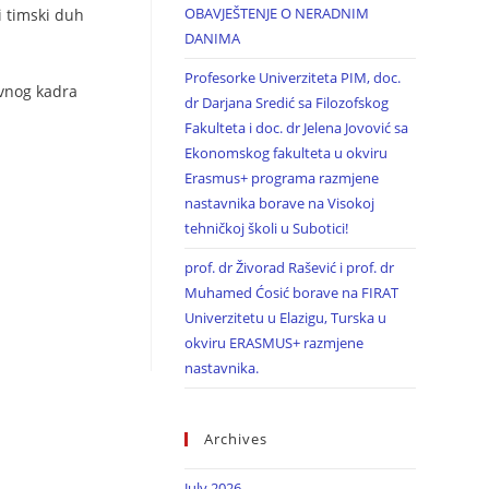
OBAVJEŠTENJE O NERADNIM
i timski duh
DANIMA
Profesorke Univerziteta PIM, doc.
avnog kadra
dr Darjana Sredić sa Filozofskog
Fakulteta i doc. dr Jelena Jovović sa
Ekonomskog fakulteta u okviru
Erasmus+ programa razmjene
nastavnika borave na Visokoj
tehničkoj školi u Subotici!
prof. dr Živorad Rašević i prof. dr
Muhamed Ćosić borave na FIRAT
Univerzitetu u Elazigu, Turska u
okviru ERASMUS+ razmjene
nastavnika.
Archives
July 2026