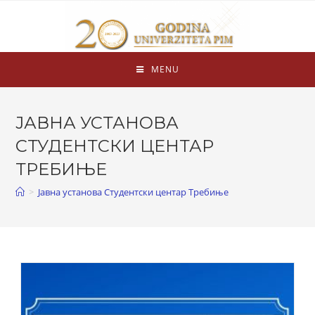
MENU
ЈАВНА УСТАНОВА
СТУДЕНТСКИ ЦЕНТАР
ТРЕБИЊЕ
>
Јавна установа Студентски центар Требиње