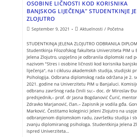
OSOBINE LIČNOSTI KOD KORISNIKA
BANJSKOG LIJEČENJA” STUDENTKINJE J
ZLOJUTRO
September 9, 2021
Aktuelnosti
/
Početna
STUDENTKINJA JELENA ZLOJUTRO ODBRANILA DIPLOM
Studentkinja Filozofskog fakulteta Univerziteta PIM u 
Jelena Zlojutro, uspješno je odbranila diplomski rad 
nazivom "Stres i osobine ličnosti kod korisnika banjsk
liječenja", na I ciklusu akademskih studija, studijski 
Psihologija. Odbrana diplomskog rada održana je 2. 
2021. godine na Univerzitetu PIM u Banjaluci. Komisij
odbranu završnog rada činili su:– doc. dr Miroslav Đur
predsjednik,– prof. dr Jasna Bogdanović Čurić, mentor
Zdravko Marjanović, član.– Zapisnik je vodila gđa. Go
Marković. Čestitamo koleginici Jeleni Zlojutro na uspj
odbranjenom diplomskom radu, završetku studija i s
zvanju diplomiranog psihologa. Studentkinja Jelena Zl
ispred Univerziteta…