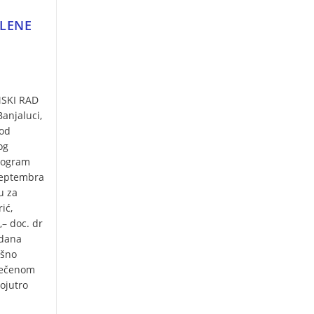
ELENE
SKI RAD
Banjaluci,
pod
og
program
septembra
u za
ić,
,– doc. dr
rdana
ešno
tečenom
ojutro