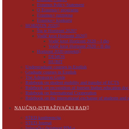
Erasmus Policy Statement
O Erasmus+ programu
Erasmus+ razmjena
Erasmus+ konkursi
HORIZON 2020
Šta je Horizont 2020?
Vodič kroz Horizont 2020
Vodič kroz Horizont 2020 – I dio
Vodič kroz Horizont 2020 – II dio
Horizont 2020 projekti
DEMOS
HUBIT
Undergraduate courses in English
Graduate courses in English
The Admission Guide
Rulebook on student mobility and transfer of ECTS
Rulebook on recognition of foreign higher education do
Rulebook on International Cooperation
Rulebook on the international exchange of students and s
NAUČNO-ISTRAŽIVAČKI RAD
STED konferencija
STED Journal
Izdavačka djelatnost PIM-a