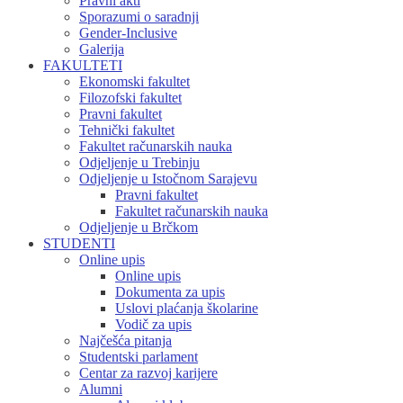
Pravni akti
Sporazumi o saradnji
Gender-Inclusive
Galerija
FAKULTETI
Ekonomski fakultet
Filozofski fakultet
Pravni fakultet
Tehnički fakultet
Fakultet računarskih nauka
Odjeljenje u Trebinju
Odjeljenje u Istočnom Sarajevu
Pravni fakultet
Fakultet računarskih nauka
Odjeljenje u Brčkom
STUDENTI
Online upis
Online upis
Dokumenta za upis
Uslovi plaćanja školarine
Vodič za upis
Najčešća pitanja
Studentski parlament
Centar za razvoj karijere
Alumni