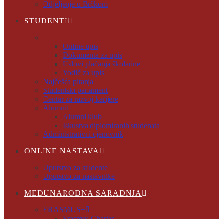
Odjeljenje u Brčkom
STUDENTI
Online upis
Online upis
Dokumenta za upis
Uslovi plaćanja školarine
Vodič za upis
Najčešća pitanja
Studentski parlament
Centar za razvoj karijere
Alumni
Alumni klub
Iskustva diplomiranih studenata
Administrativni cjenovnik
ONLINE NASTAVA
Uputstvo za studente
Uputstvo za nastavnike
MEĐUNARODNA SARADNJA
ERASMUS+
Erasmus Charter