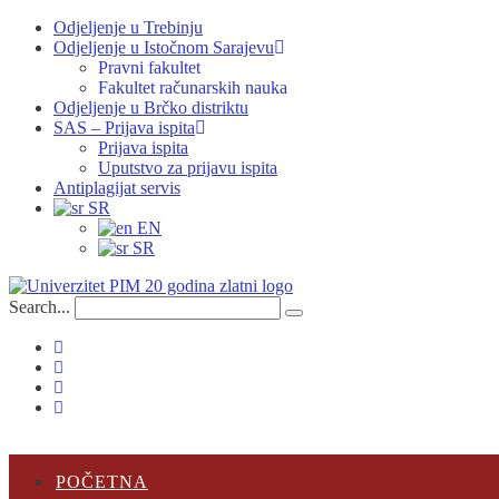
Odjeljenje u Trebinju
Odjeljenje u Istočnom Sarajevu
Pravni fakultet
Fakultet računarskih nauka
Odjeljenje u Brčko distriktu
SAS – Prijava ispita
Prijava ispita
Uputstvo za prijavu ispita
Antiplagijat servis
SR
EN
SR
Search...
POČETNA