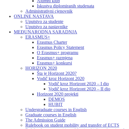
Alumni klub
Iskustva diplomiranih studenata
Administrativni cjenovnik
ONLINE NASTAVA
Uputstvo za studente
Uputstvo za nastavnike
MEĐUNARODNA SARADNJA
ERASMUS+
Erasmus Charter
Erasmus Policy Statement
O Erasmus+ programu
Erasmus+ razmjena
Erasmus+ konkursi
HORIZON 2020
Šta je Horizont 2020?
Vodič kroz Horizont 2020
Vodič kroz Horizont 2020 – I dio
Vodič kroz Horizont 2020 – II dio
Horizont 2020 projekti
DEMOS
HUBIT
Undergraduate courses in English
Graduate courses in English
The Admission Guide
Rulebook on student mobility and transfer of ECTS