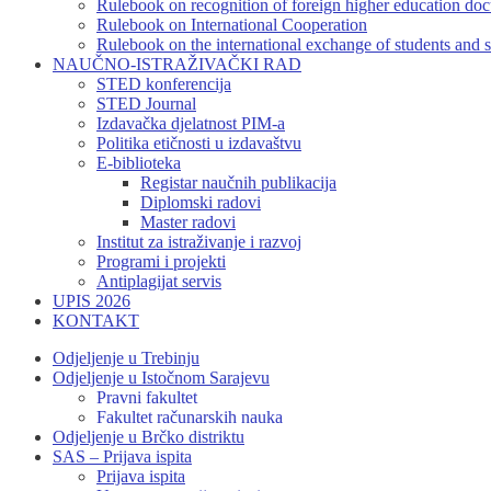
Rulebook on recognition of foreign higher education do
Rulebook on International Cooperation
Rulebook on the international exchange of students and s
NAUČNO-ISTRAŽIVAČKI RAD
STED konferencija
STED Journal
Izdavačka djelatnost PIM-a
Politika etičnosti u izdavaštvu
E-biblioteka
Registar naučnih publikacija
Diplomski radovi
Master radovi
Institut za istraživanje i razvoj
Programi i projekti
Antiplagijat servis
UPIS 2026
KONTAKT
Odjeljenje u Trebinju
Odjeljenje u Istočnom Sarajevu
Pravni fakultet
Fakultet računarskih nauka
Odjeljenje u Brčko distriktu
SAS – Prijava ispita
Prijava ispita