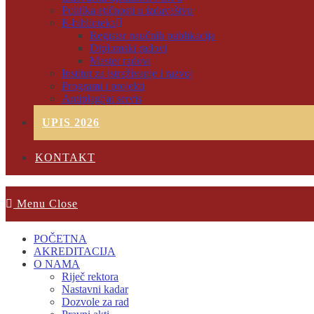
Politika etičnosti u izdavaštvu
E-biblioteka
Registar naučnih publikacija
Diplomski radovi
Master radovi
Institut za istraživanje i razvoj
Programi i projekti
Antiplagijat servis
UPIS 2026
KONTAKT
Menu
Close
POČETNA
AKREDITACIJA
O NAMA
Riječ rektora
Nastavni kadar
Dozvole za rad