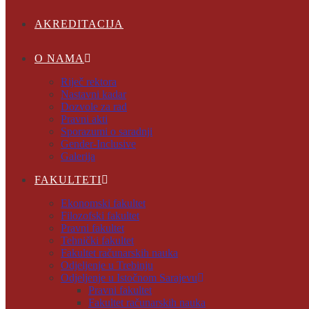
AKREDITACIJA
O NAMA
Riječ rektora
Nastavni kadar
Dozvole za rad
Pravni akti
Sporazumi o saradnji
Gender-Inclusive
Galerija
FAKULTETI
Ekonomski fakultet
Filozofski fakultet
Pravni fakultet
Tehnički fakultet
Fakultet računarskih nauka
Odjeljenje u Trebinju
Odjeljenje u Istočnom Sarajevu
Pravni fakultet
Fakultet računarskih nauka