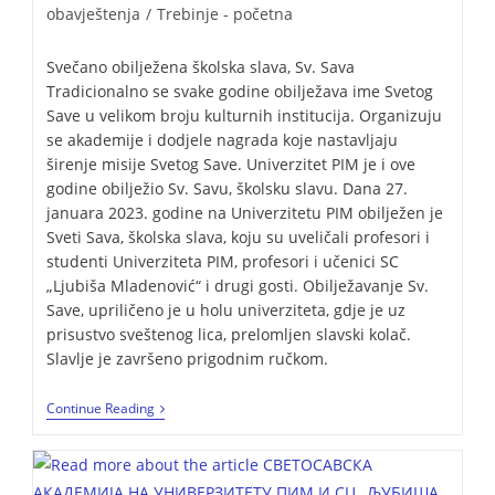
obavještenja
/
Trebinje - početna
Svečano obilježena školska slava, Sv. Sava
Tradicionalno se svake godine obilježava ime Svetog
Save u velikom broju kulturnih institucija. Organizuju
se akademije i dodjele nagrada koje nastavljaju
širenje misije Svetog Save. Univerzitet PIM je i ove
godine obilježio Sv. Savu, školsku slavu. Dana 27.
januara 2023. godine na Univerzitetu PIM obilježen je
Sveti Sava, školska slava, koju su uveličali profesori i
studenti Univerziteta PIM, profesori i učenici SC
„Ljubiša Mladenović“ i drugi gosti. Obilježavanje Sv.
Save, upriličeno je u holu univerziteta, gdje je uz
prisustvo sveštenog lica, prelomljen slavski kolač.
Slavlje je završeno prigodnim ručkom.
Continue Reading