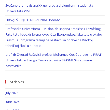
Svečano promovisana XX generacija diplomiranih studenata
Univerziteta PIM
OBAVJEŠTENJE O NERADNIM DANIMA
Profesorke Univerziteta PIM, doc. dr Darjana Sredić sa Filozofskog
Fakulteta i doc. dr Jelena Jovović sa Ekonomskog fakulteta u okviru
Erasmus+ programa razmjene nastavnika borave na Visokoj
tehničkoj školi u Subotici!
prof. dr Živorad Rašević i prof. dr Muhamed Ćosić borave na FIRAT
Univerzitetu u Elazigu, Turska u okviru ERASMUS+ razmjene
nastavnika.
Archives
July 2026
June 2026