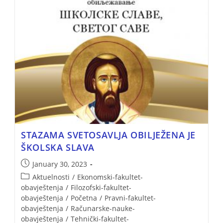
STAZAMA SVETOSAVLJA OBILJEŽENA JE
ŠKOLSKA SLAVA
January 30, 2023
Aktuelnosti
/
Ekonomski-fakultet-
obavještenja
/
Filozofski-fakultet-
obavještenja
/
Početna
/
Pravni-fakultet-
obavještenja
/
Računarske-nauke-
obavještenja
/
Tehnički-fakultet-