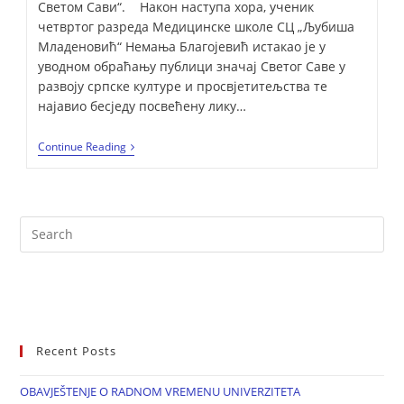
Светом Сави“. Након наступа хора, ученик
четвртог разреда Медицинске школе СЦ „Љубиша
Младеновић“ Немања Благојевић истакао је у
уводном обраћању публици значај Светог Саве у
развоју српске културе и просвјетитељства те
најавио бесједу посвећену лику…
Continue Reading
Recent Posts
OBAVJEŠTENJE O RADNOM VREMENU UNIVERZITETA