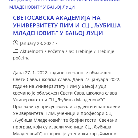
СВЕТОСАВСКА АКАДЕМИЈА НА
УНИВЕРЗИТЕТУ ПИМ И СЦ „ЉУБИША
МЛАДЕНОВИЋ“ У БАЊОЈ ЛУЦИ
January 28, 2022
Aktuelnosti
/
Početna
/
SC Trebinje
/
Trebinje -
početna
Дана 27. 1. 2022. године свечано је обиљежен
Свети Сава, школска слава. Дана 27. јануара 2022.
године на Универзитету ПИМ у Бањој Луци
свечано је обиљежен Свети Сава, школска слава
Универзитета и СЦ „Љубиша Младеновић“.
Прослави су присуствовали студенти и запослени
Универзитета ПИМ, ученици и професори СЦ
„Љубиша Младеновић“ те бројни гости. Свечани
програм, који су извели ученици СЦ „Љубиша
Младеновић“, отворио је ученички хор „Химном