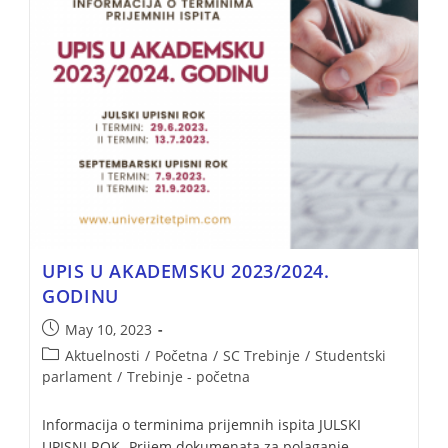
UPIS U AKADEMSKU 2023/2024.
GODINU
May 10, 2023
Aktuelnosti
/
Početna
/
SC Trebinje
/
Studentski
parlament
/
Trebinje - početna
Informacija o terminima prijemnih ispita JULSKI
UPISNI ROK- Prijem dokumenata za polaganje