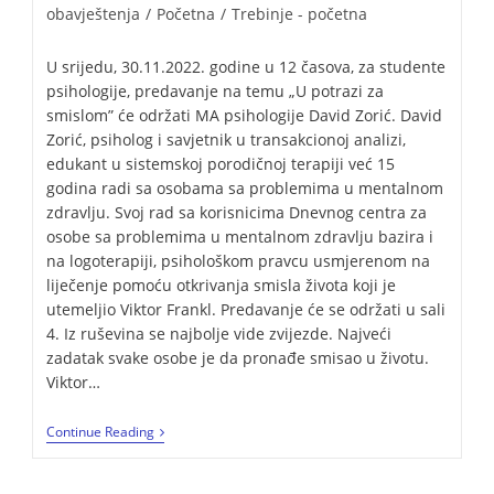
obavještenja
/
Početna
/
Trebinje - početna
U srijedu, 30.11.2022. godine u 12 časova, za studente
psihologije, predavanje na temu „U potrazi za
smislom” će održati MA psihologije David Zorić. David
Zorić, psiholog i savjetnik u transakcionoj analizi,
edukant u sistemskoj porodičnoj terapiji već 15
godina radi sa osobama sa problemima u mentalnom
zdravlju. Svoj rad sa korisnicima Dnevnog centra za
osobe sa problemima u mentalnom zdravlju bazira i
na logoterapiji, psihološkom pravcu usmjerenom na
liječenje pomoću otkrivanja smisla života koji je
utemeljio Viktor Frankl. Predavanje će se održati u sali
4. Iz ruševina se najbolje vide zvijezde. Najveći
zadatak svake osobe je da pronađe smisao u životu.
Viktor…
Continue Reading