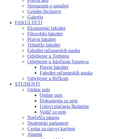
Pravni akti
Sporazumi o saradnji
Gender-Inclusive
Galerija
FAKULTETI
Ekonomski fakultet
Filozofski fakultet
Pravni fakultet
Tehnički fakultet
Fakultet računarskih nauka
Odjeljenje u Trebinju
Odjeljenje u Istočnom Sarajevu
Pravni fakultet
Fakultet računarskih nauka
Odjeljenje u Brčkom
STUDENTI
Online upis
Online upis
Dokumenta za upis
Uslovi plaćanja školarine
Vodič za upis
Najčešća pitanja
Studentski parlament
Centar za razvoj karijere
Alumni