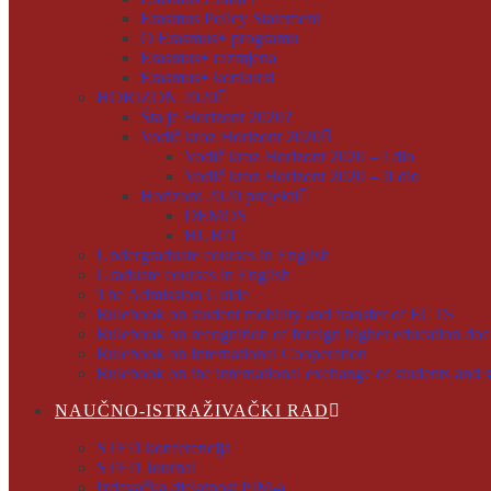
Erasmus Policy Statement
O Erasmus+ programu
Erasmus+ razmjena
Erasmus+ konkursi
HORIZON 2020
Šta je Horizont 2020?
Vodič kroz Horizont 2020
Vodič kroz Horizont 2020 – I dio
Vodič kroz Horizont 2020 – II dio
Horizont 2020 projekti
DEMOS
HUBIT
Undergraduate courses in English
Graduate courses in English
The Admission Guide
Rulebook on student mobility and transfer of ECTS
Rulebook on recognition of foreign higher education do
Rulebook on International Cooperation
Rulebook on the international exchange of students and s
NAUČNO-ISTRAŽIVAČKI RAD
STED konferencija
STED Journal
Izdavačka djelatnost PIM-a