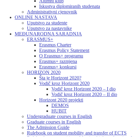
Alumni klub
Iskustva diplomiranih studenata
Administrativni cjenovnik
ONLINE NASTAVA
Uputstvo za studente
Uputstvo za nastavnike
MEĐUNARODNA SARADNJA
ERASMUS+
Erasmus Charter
Erasmus Policy Statement
O Erasmus+ programu
Erasmus+ razmjena
Erasmus+ konkursi
HORIZON 2020
Šta je Horizont 2020?
Vodič kroz Horizont 2020
Vodič kroz Horizont 2020 – I dio
Vodič kroz Horizont 2020 – II dio
Horizont 2020 projekti
DEMOS
HUBIT
Undergraduate courses in English
Graduate courses in English
The Admission Guide
Rulebook on student mobility and transfer of ECTS