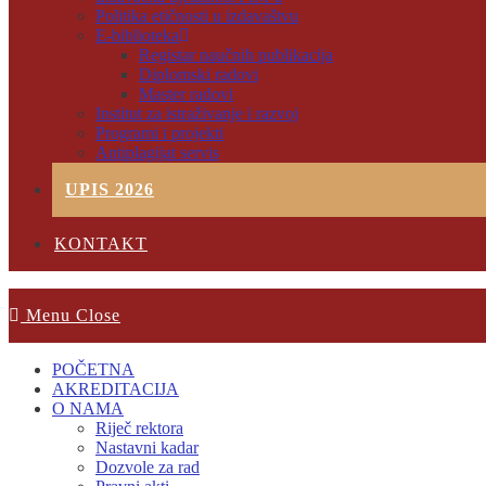
Politika etičnosti u izdavaštvu
E-biblioteka
Registar naučnih publikacija
Diplomski radovi
Master radovi
Institut za istraživanje i razvoj
Programi i projekti
Antiplagijat servis
UPIS 2026
KONTAKT
Menu
Close
POČETNA
AKREDITACIJA
O NAMA
Riječ rektora
Nastavni kadar
Dozvole za rad