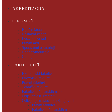
AKREDITACIJA
O NAMA
Riječ rektora
Nastavni kadar
Dozvole za rad
Pravni akti
Sporazumi o saradnji
Gender-Inclusive
Galerija
FAKULTETI
Ekonomski fakultet
Filozofski fakultet
Pravni fakultet
Tehnički fakultet
Fakultet računarskih nauka
Odjeljenje u Trebinju
Odjeljenje u Istočnom Sarajevu
Pravni fakultet
Fakultet računarskih nauka