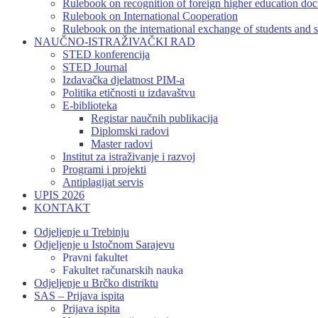
Rulebook on recognition of foreign higher education do
Rulebook on International Cooperation
Rulebook on the international exchange of students and s
NAUČNO-ISTRAŽIVAČKI RAD
STED konferencija
STED Journal
Izdavačka djelatnost PIM-a
Politika etičnosti u izdavaštvu
E-biblioteka
Registar naučnih publikacija
Diplomski radovi
Master radovi
Institut za istraživanje i razvoj
Programi i projekti
Antiplagijat servis
UPIS 2026
KONTAKT
Odjeljenje u Trebinju
Odjeljenje u Istočnom Sarajevu
Pravni fakultet
Fakultet računarskih nauka
Odjeljenje u Brčko distriktu
SAS – Prijava ispita
Prijava ispita