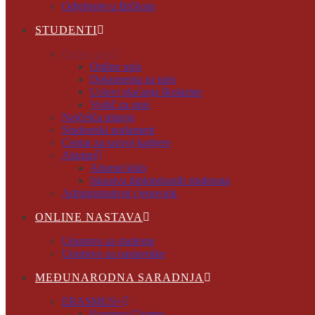
Odjeljenje u Brčkom
STUDENTI
Online upis
Online upis
Dokumenta za upis
Uslovi plaćanja školarine
Vodič za upis
Najčešća pitanja
Studentski parlament
Centar za razvoj karijere
Alumni
Alumni klub
Iskustva diplomiranih studenata
Administrativni cjenovnik
ONLINE NASTAVA
Uputstvo za studente
Uputstvo za nastavnike
MEĐUNARODNA SARADNJA
ERASMUS+
Erasmus Charter