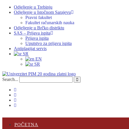
Odjeljenje u Trebinju
Odjeljenje u Istočnom Sarajevu
Pravni fakultet
Fakultet računarskih nauka
Odjeljenje u Brčko distriktu
SAS – Prijava ispita
Prijava ispita
Uputstvo za prijavu ispita
Antiplagijat servis
SR
EN
SR
Search...
POČETNA