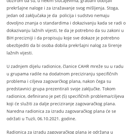
obzirom da su, u nekim slučajevima, građani dobijali
prekršajne naloge i za izražavanje svog mišljenja. Stoga,
jedan od zaključaka je da policija i sudstvo nemaju
dovoljno znanja o standardima i dokazivanju kada se radi o
dokazivanju lažnih vijesti, te da je potrebno da su zakoni u
BiH precizniji i da propisuju koje sve dokaze je potrebno
obezbjediti da bi osoba dobila prekršajni nalog za širenje
lažnih vijesti.
U zadnjem dijelu radionice, članice CAHR mreže su u radu
u grupama radile na dodatnom preciziranju specifičnih
problema i ciljeva zagovarčkog plana, nakon čega su
predstavnici grupa prezentirali svoje zaključke. Tokom
radionice, definirano je pet (5) specifičnih problema/ciljeva
koji će služiti za dalje preciziranje zagovaračkog plana.
Naredna radionica za izradu zagovaračkog plana će se
održati u Tuzli, 06.10.2021. godine.
Radionica za izradu zagovaračkog plana je održana u