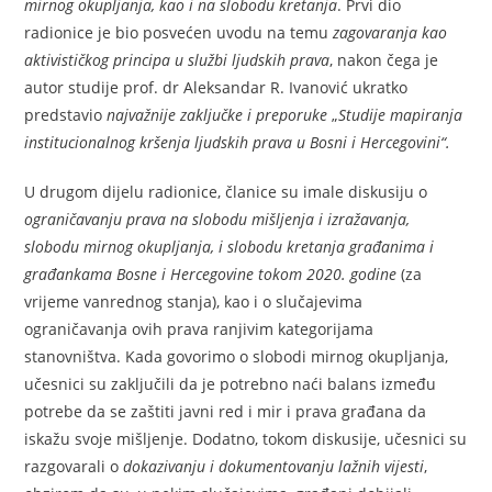
mirnog okupljanja, kao i na slobodu kretanja
. Prvi dio
radionice je bio posvećen uvodu na temu
zagovaranja kao
aktivističkog principa u službi ljudskih prava
, nakon čega je
autor studije prof. dr Aleksandar R. Ivanović ukratko
predstavio
najvažnije zaključke i preporuke
„
Studije mapiranja
institucionalnog kršenja ljudskih prava u Bosni i Hercegovini“.
U drugom dijelu radionice, članice su imale diskusiju o
ograničavanju prava na slobodu mišljenja i izražavanja,
slobodu mirnog okupljanja, i slobodu kretanja građanima i
građankama Bosne i Hercegovine tokom 2020. godine
(za
vrijeme vanrednog stanja), kao i o slučajevima
ograničavanja ovih prava ranjivim kategorijama
stanovništva. Kada govorimo o slobodi mirnog okupljanja,
učesnici su zaključili da je potrebno naći balans između
potrebe da se zaštiti javni red i mir i prava građana da
iskažu svoje mišljenje. Dodatno, tokom diskusije, učesnici su
razgovarali o
dokazivanju i dokumentovanju lažnih vijesti
,