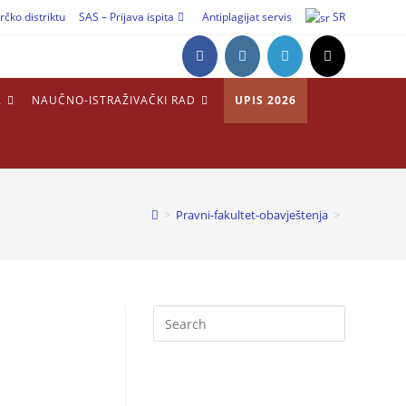
rčko distriktu
SAS – Prijava ispita
Antiplagijat servis
SR
A
NAUČNO-ISTRAŽIVAČKI RAD
UPIS 2026
>
Pravni-fakultet-obavještenja
>