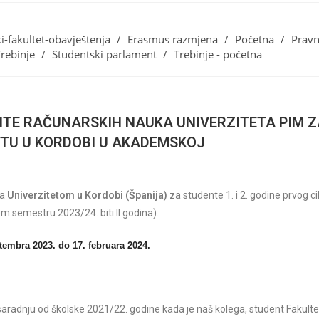
-fakultet-obavještenja
/
Erasmus razmjena
/
Početna
/
Pravn
Trebinje
/
Studentski parlament
/
Trebinje - početna
TE RAČUNARSKIH NAUKA UNIVERZITETA PIM Z
ETU U KORDOBI U AKADEMSKOJ
sa
Univerzitetom u Kordobi (Španija)
za studente 1. i 2. godine prvog ci
em semestru 2023/24. biti II godina).
tembra 2023. do 17. februara 2024.
saradnju od
školske 2021/22. godine kada je
naš kolega, student Fakulte