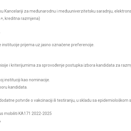
ku Kancelariji za međunarodnu i međuuniverzitetsku saradnju, elektro
, kreditna razmjena)
.
 institucije prijema uz jasno označene preferencije.
omisije i kriterijumima za sprovođenje postupka izbora kandidata za raz
j instituciji kao nominacije.
boru kandidata.
i dodatne potvrde o vakcinaciji ili testiranju, u skladu sa epidemiološkom 