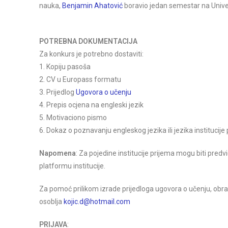
nauka,
Benjamin Ahatović
boravio jedan semestar na Univer
POTREBNA
DOKUMENTACIJA
Za konkurs je potrebno dostaviti:
1. Kopiju pasoša
2. CV u Europass formatu
3. Prijedlog
Ugovora o učenju
4. Prepis ocjena na engleski jezik
5. Motivaciono pismo
6. Dokaz o poznavanju engleskog jezika ili jezika institucije
Napomena
: Za pojedine institucije prijema mogu biti predv
platformu institucije.
Za pomoć prilikom izrade prijedloga ugovora o učenju, o
osoblja
kojic.d@hotmail.com
PRIJAVA
: