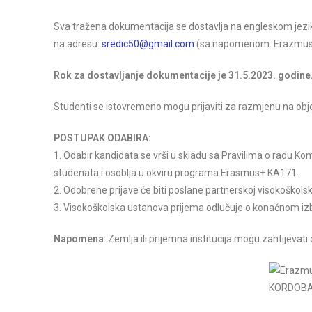
Sva tražena dokumentacija se dostavlja na engleskom jezi
na adresu:
sredic50@gmail.com
(sa napomenom: Erazmus+
Rok za dostavljanje dokumentacije je 31.5.2023. godine
Studenti se istovremeno mogu prijaviti za razmjenu na obje
POSTUPAK ODABIRA:
1. Odabir kandidata se vrši u skladu sa Pravilima o radu K
studenata i osoblja u okviru programa Erasmus+ KA171.
2. Odobrene prijave će biti poslane partnerskoj visokoškolsko
3. Visokoškolska ustanova prijema odlučuje o konačnom iz
Napomena
: Zemlja ili prijemna institucija mogu zahtijevat