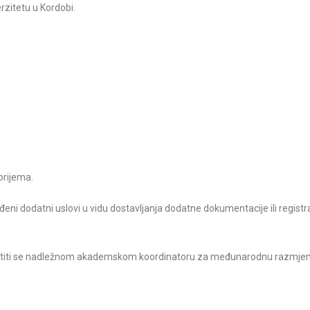
zitetu u Kordobi.
 prijema.
iđeni dodatni uslovi u vidu dostavljanja dodatne dokumentacije ili registr
bratiti se nadležnom akademskom koordinatoru za međunarodnu razmjen