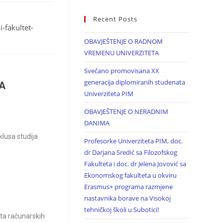
Recent Posts
i-fakultet-
OBAVJEŠTENJE O RADNOM
VREMENU UNIVERZITETA
Svečano promovisana XX
generacija diplomiranih studenata
A
Univerziteta PIM
OBAVJEŠTENJE O NERADNIM
DANIMA
klusa studija
Profesorke Univerziteta PIM, doc.
dr Darjana Sredić sa Filozofskog
Fakulteta i doc. dr Jelena Jovović sa
Ekonomskog fakulteta u okviru
Erasmus+ programa razmjene
nastavnika borave na Visokoj
tehničkoj školi u Subotici!
ta računarskih