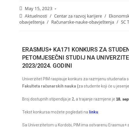
May 15, 2023
Aktuelnosti
/
Centar za razvoj karijere
/
Ekonomski
obavještenja
/
Računarske-nauke-obavještenja
/
SC 
ERASMUS+ KA171 KONKURS ZA STUDEN
PETOMJESEČNI STUDIJ NA UNIVERZIT
2023/2024. GODINI
Univerzitet PIM raspisuje konkurs za razmjenu studenata 
Fakulteta računarskih nauka (
za studente
koji će u jesenj
Broj dostupnih stipendija
je
2
, a t
rajanje razmjene je
18. sep
Tekst konkursa možete pogledati na
linku
.
Sa Univerzitetom u Kordobi, PIM ima ostvarenu Erasmus+ 