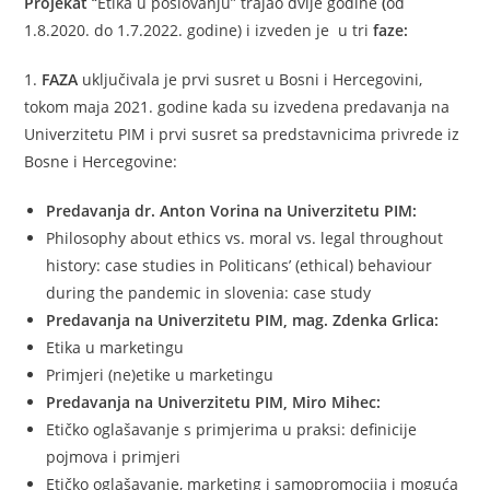
Projekat
“Etika u poslovanju” trajao dvije godine
(
od
1.8.2020. do 1.7.2022. godine) i izveden je u tri
faze:
1.
FAZA
uključivala je prvi susret u Bosni i Hercegovini,
tokom maja 2021. godine kada su izvedena predavanja na
Univerzitetu PIM i prvi susret sa predstavnicima privrede iz
Bosne i Hercegovine:
Predavanja dr. Anton Vorina na Univerzitetu PIM:
Philosophy about ethics vs. moral vs. legal throughout
history: case studies in Politicans’ (ethical) behaviour
during the pandemic in slovenia: case study
Predavanja na Univerzitetu PIM, mag. Zdenka Grlica:
Etika u marketingu
Primjeri (ne)etike u marketingu
Predavanja na Univerzitetu PIM, Miro Mihec:
Etičko oglašavanje s primjerima u praksi: definicije
pojmova i primjeri
Etičko oglašavanje, marketing i samopromocija i moguća