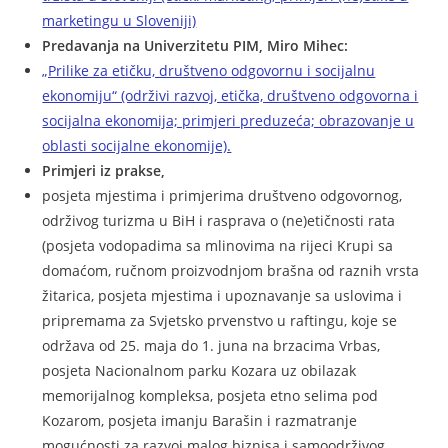
marketingu u Sloveniji)
Predavanja na Univerzitetu PIM, Miro Mihec:
„Prilike za etičku, društveno odgovornu i socijalnu
ekonomiju“ (održivi razvoj, etička, društveno odgovorna i
socijalna ekonomija; primjeri preduzeća; obrazovanje u
oblasti socijalne ekonomije).
Primjeri iz prakse,
posjeta mjestima i primjerima društveno odgovornog,
održivog turizma u BiH i rasprava o (ne)etičnosti rata
(posjeta vodopadima sa mlinovima na rijeci Krupi sa
domaćom, ručnom proizvodnjom brašna od raznih vrsta
žitarica, posjeta mjestima i upoznavanje sa uslovima i
pripremama za Svjetsko prvenstvo u raftingu, koje se
održava od 25. maja do 1. juna na brzacima Vrbas,
posjeta Nacionalnom parku Kozara uz obilazak
memorijalnog kompleksa, posjeta etno selima pod
Kozarom, posjeta imanju Barašin i razmatranje
mogućnosti za razvoj malog biznisa i samoodrživog