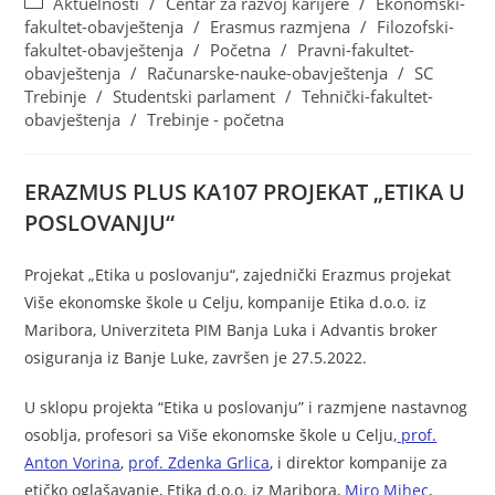
Aktuelnosti
/
Centar za razvoj karijere
/
Ekonomski-
fakultet-obavještenja
/
Erasmus razmjena
/
Filozofski-
fakultet-obavještenja
/
Početna
/
Pravni-fakultet-
obavještenja
/
Računarske-nauke-obavještenja
/
SC
Trebinje
/
Studentski parlament
/
Tehnički-fakultet-
obavještenja
/
Trebinje - početna
ERAZMUS PLUS KA107 PROJEKAT „ETIKA U
POSLOVANJU“
Projekat „Etika u poslovanju“, zajednički Erazmus projekat
Više ekonomske škole u Celju, kompanije Etika d.o.o. iz
Maribora, Univerziteta PIM Banja Luka i Advantis broker
osiguranja iz Banje Luke, završen je 27.5.2022.
U sklopu projekta “Etika u poslovanju” i razmjene nastavnog
osoblja, profesori sa Više ekonomske škole u Celju,
prof.
Anton Vorina
,
prof. Zdenka Grlica
, i direktor kompanije za
etičko oglašavanje, Etika d.o.o. iz Maribora,
Miro Mihec
,