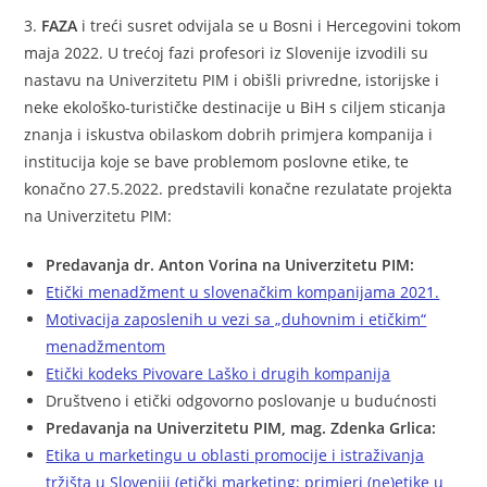
3.
FAZA
i treći susret odvijala se u Bosni i Hercegovini tokom
maja 2022. U trećoj fazi profesori iz Slovenije izvodili su
nastavu na Univerzitetu PIM i obišli privredne, istorijske i
neke ekološko-turističke destinacije u BiH s ciljem sticanja
znanja i iskustva obilaskom dobrih primjera kompanija i
institucija koje se bave problemom poslovne etike, te
konačno 27.5.2022. predstavili konačne rezulatate projekta
na Univerzitetu PIM:
Predavanja dr. Anton Vorina na Univerzitetu PIM:
Etički menadžment u slovenačkim kompanijama 2021.
Motivacija zaposlenih u vezi sa „duhovnim i etičkim“
menadžmentom
Etički kodeks Pivovare Laško i drugih kompanija
Društveno i etički odgovorno poslovanje u budućnosti
Predavanja na Univerzitetu PIM, mag. Zdenka Grlica:
Etika u marketingu u oblasti promocije i istraživanja
tržišta u Sloveniji (etički marketing; primjeri (ne)etike u