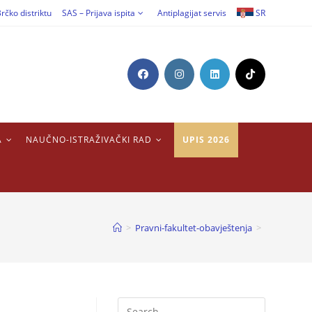
rčko distriktu
SAS – Prijava ispita
Antiplagijat servis
SR
A
NAUČNO-ISTRAŽIVAČKI RAD
UPIS 2026
>
Pravni-fakultet-obavještenja
>