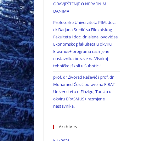
OBAVJEŠTENJE O NERADNIM
DANIMA
Profesorke Univerziteta PIM, doc.
dr Darjana Sredić sa Filozofskog
Fakulteta i doc. dr Jelena Jovović sa
Ekonomskog fakulteta u okviru
Erasmus+ programa razmjene
nastavnika borave na Visokoj
tehničkoj školi u Subotici!
prof. dr Živorad Rašević i prof. dr
Muhamed Ćosić borave na FIRAT
Univerzitetu u Elazigu, Turska u
okviru ERASMUS+ razmjene
nastavnika.
Archives
July 2026