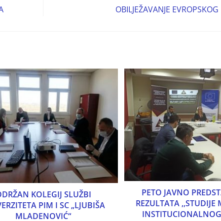
A
OBILJEŽAVANJE EVROPSKOG
PETO JAVNO PREDST
DRŽAN KOLEGIJ SLUŽBI
REZULTATA ,,STUDIJE
ERZITETA PIM I SC „LJUBIŠA
INSTITUCIONALNOG
MLADENOVIĆ“