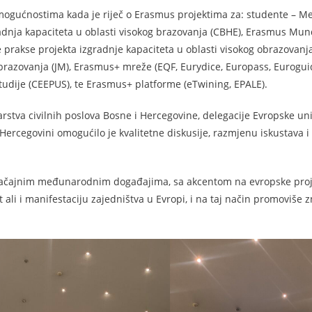
m mogućnostima kada je riječ o Erasmus projektima za: studente –
gradnja kapaciteta u oblasti visokog brazovanja (CBHE), Erasmus Mun
 prakse projekta izgradnje kapaciteta u oblasti visokog obrazovanj
obrazovanja (JM), Erasmus+ mreže (EQF, Eurydice, Europass, Eurogui
udije (CEEPUS), te Erasmus+ platforme (eTwining, EPALE).
tva civilnih poslova Bosne i Hercegovine, delegacije Evropske uni
Hercegovini omogućilo je kvalitetne diskusije, razmjenu iskustava i
značajnim međunarodnim događajima, sa akcentom na evropske proje
ali i manifestaciju zajedništva u Evropi, i na taj način promoviše z