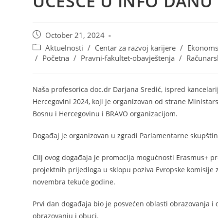
UČEŠĆE U INFO DAN
October 21, 2024
Aktuelnosti
/
Centar za razvoj karijere
/
Ekonomsk
/
Početna
/
Pravni-fakultet-obavještenja
/
Računars
Naša profesorica doc.dr Darjana Sredić, ispred kancelar
Hercegovini 2024, koji je organizovan od strane Ministar
Bosnu i Hercegovinu i BRAVO organizacijom.
Događaj je organizovan u zgradi Parlamentarne skupštin
Cilj ovog događaja je promocija mogućnosti Erasmus+ prog
projektnih prijedloga u sklopu poziva Evropske komisije
novembra tekuće godine.
Prvi dan događaja bio je posvećen oblasti obrazovanja i
obrazovanju i obuci.