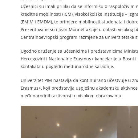
Učesnici su imali priliku da se informišu o raspoloživi
kreditne mobilnosti (ICM), visokoškolske institucije – iz
(EMJM i EMDM), te primjere mobilnosti studenata i dobre
Prezentovane su i Jean Monnet akcije u oblasti visokog 
Centralnoevropski program razmjene za univerzitetske st
Ugodno druženje sa učesnicima i predstavnicima Ministars
Hercegovini i Nacionalne Erasmus+ kancelarije u Bosni i 
kontakata u pogledu međunarodne saradnje.
Univerzitet PIM nastavlja da kontinuirano učestvuje u 
Erasmus+, koji predstavlja uspješnu akademsku aktivnost 
međunarodnih aktivnosti u visokom obrazovanju.