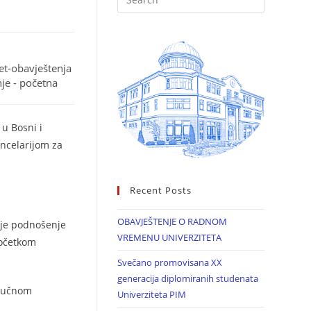
tet-obavještenja
nje - početna
u Bosni i
ancelarijom za
Recent Posts
OBAVJEŠTENJE O RADNOM
nije podnošenje
VREMENU UNIVERZITETA
početkom
Svečano promovisana XX
generacija diplomiranih studenata
tručnom
Univerziteta PIM