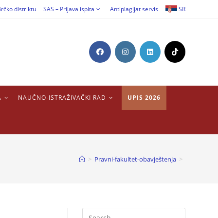
rčko distriktu
SAS – Prijava ispita
Antiplagijat servis
SR
A
NAUČNO-ISTRAŽIVAČKI RAD
UPIS 2026
>
Pravni-fakultet-obavještenja
>