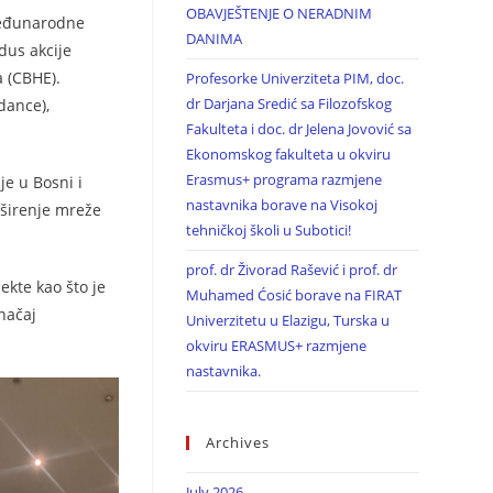
OBAVJEŠTENJE O NERADNIM
 Međunarodne
DANIMA
dus akcije
a (CBHE).
Profesorke Univerziteta PIM, doc.
dr Darjana Sredić sa Filozofskog
dance),
Fakulteta i doc. dr Jelena Jovović sa
Ekonomskog fakulteta u okviru
Erasmus+ programa razmjene
je u Bosni i
nastavnika borave na Visokoj
 širenje mreže
tehničkoj školi u Subotici!
prof. dr Živorad Rašević i prof. dr
kte kao što je
Muhamed Ćosić borave na FIRAT
načaj
Univerzitetu u Elazigu, Turska u
okviru ERASMUS+ razmjene
nastavnika.
Archives
July 2026