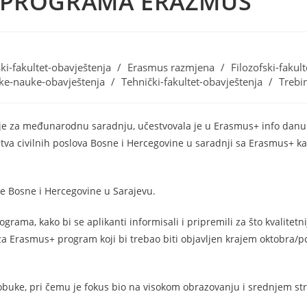
U PROGRAMA ERAZMUS
i-fakultet-obavještenja
/
Erasmus razmjena
/
Filozofski-fakul
ke-nauke-obavještenja
/
Tehnički-fakultet-obavještenja
/
Trebi
ije za međunarodnu saradnju, učestvovala je u Erasmus+ info danu 
stva civilnih poslova Bosne i Hercegovine u saradnji sa Erasmus+ k
e Bosne i Hercegovine u Sarajevu.
rama, kako bi se aplikanti informisali i pripremili za što kvalitet
 za Erasmus+ program koji bi trebao biti objavljen krajem oktobra/
 obuke, pri čemu je fokus bio na visokom obrazovanju i srednjem s