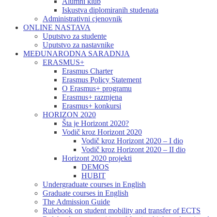
Alumni klub
Iskustva diplomiranih studenata
Administrativni cjenovnik
ONLINE NASTAVA
Uputstvo za studente
Uputstvo za nastavnike
MEĐUNARODNA SARADNJA
ERASMUS+
Erasmus Charter
Erasmus Policy Statement
O Erasmus+ programu
Erasmus+ razmjena
Erasmus+ konkursi
HORIZON 2020
Šta je Horizont 2020?
Vodič kroz Horizont 2020
Vodič kroz Horizont 2020 – I dio
Vodič kroz Horizont 2020 – II dio
Horizont 2020 projekti
DEMOS
HUBIT
Undergraduate courses in English
Graduate courses in English
The Admission Guide
Rulebook on student mobility and transfer of ECTS