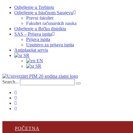
Odjeljenje u Trebinju
Odjeljenje u Istočnom Sarajevu
Pravni fakultet
Fakultet računarskih nauka
Odjeljenje u Brčko distriktu
SAS – Prijava ispita
Prijava ispita
Uputstvo za prijavu ispita
Antiplagijat servis
SR
EN
SR
Search...
POČETNA