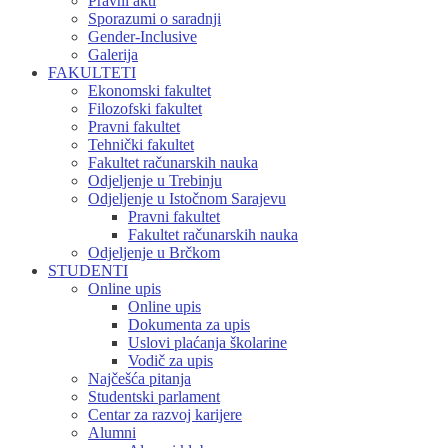
Pravni akti
Sporazumi o saradnji
Gender-Inclusive
Galerija
FAKULTETI
Ekonomski fakultet
Filozofski fakultet
Pravni fakultet
Tehnički fakultet
Fakultet računarskih nauka
Odjeljenje u Trebinju
Odjeljenje u Istočnom Sarajevu
Pravni fakultet
Fakultet računarskih nauka
Odjeljenje u Brčkom
STUDENTI
Online upis
Online upis
Dokumenta za upis
Uslovi plaćanja školarine
Vodič za upis
Najčešća pitanja
Studentski parlament
Centar za razvoj karijere
Alumni