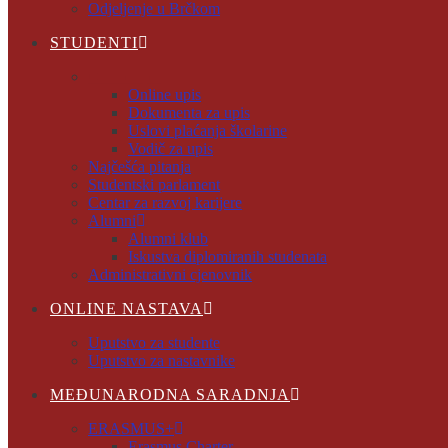
Odjeljenje u Brčkom
STUDENTI
Online upis
Online upis
Dokumenta za upis
Uslovi plaćanja školarine
Vodič za upis
Najčešća pitanja
Studentski parlament
Centar za razvoj karijere
Alumni
Alumni klub
Iskustva diplomiranih studenata
Administrativni cjenovnik
ONLINE NASTAVA
Uputstvo za studente
Uputstvo za nastavnike
MEĐUNARODNA SARADNJA
ERASMUS+
Erasmus Charter