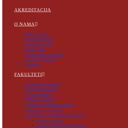
AKREDITACIJA
O NAMA
Riječ rektora
Nastavni kadar
Dozvole za rad
Pravni akti
Sporazumi o saradnji
Gender-Inclusive
Galerija
FAKULTETI
Ekonomski fakultet
Filozofski fakultet
Pravni fakultet
Tehnički fakultet
Fakultet računarskih nauka
Odjeljenje u Trebinju
Odjeljenje u Istočnom Sarajevu
Pravni fakultet
Fakultet računarskih nauka