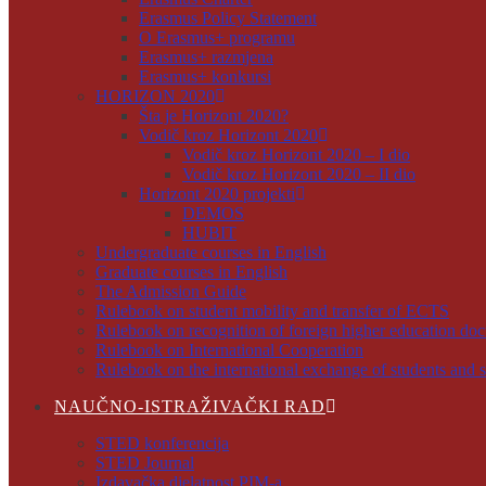
Erasmus Policy Statement
O Erasmus+ programu
Erasmus+ razmjena
Erasmus+ konkursi
HORIZON 2020
Šta je Horizont 2020?
Vodič kroz Horizont 2020
Vodič kroz Horizont 2020 – I dio
Vodič kroz Horizont 2020 – II dio
Horizont 2020 projekti
DEMOS
HUBIT
Undergraduate courses in English
Graduate courses in English
The Admission Guide
Rulebook on student mobility and transfer of ECTS
Rulebook on recognition of foreign higher education do
Rulebook on International Cooperation
Rulebook on the international exchange of students and s
NAUČNO-ISTRAŽIVAČKI RAD
STED konferencija
STED Journal
Izdavačka djelatnost PIM-a