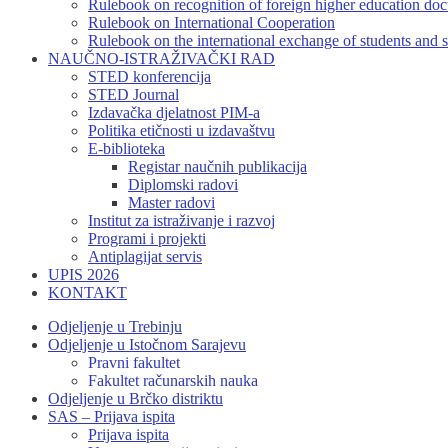
Rulebook on recognition of foreign higher education do
Rulebook on International Cooperation
Rulebook on the international exchange of students and s
NAUČNO-ISTRAŽIVAČKI RAD
STED konferencija
STED Journal
Izdavačka djelatnost PIM-a
Politika etičnosti u izdavaštvu
E-biblioteka
Registar naučnih publikacija
Diplomski radovi
Master radovi
Institut za istraživanje i razvoj
Programi i projekti
Antiplagijat servis
UPIS 2026
KONTAKT
Odjeljenje u Trebinju
Odjeljenje u Istočnom Sarajevu
Pravni fakultet
Fakultet računarskih nauka
Odjeljenje u Brčko distriktu
SAS – Prijava ispita
Prijava ispita