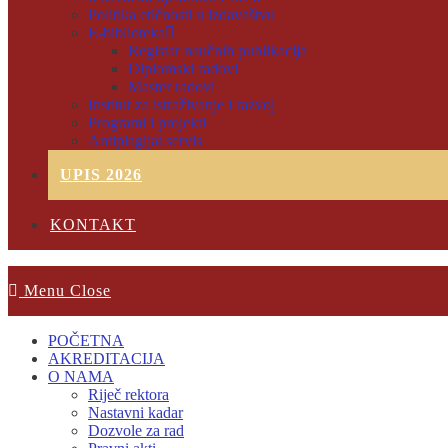
Politika etičnosti u izdavaštvu
E-biblioteka
Registar naučnih publikacija
Diplomski radovi
Master radovi
Institut za istraživanje i razvoj
Programi i projekti
Antiplagijat servis
UPIS 2026
KONTAKT
Menu
Close
POČETNA
AKREDITACIJA
O NAMA
Riječ rektora
Nastavni kadar
Dozvole za rad