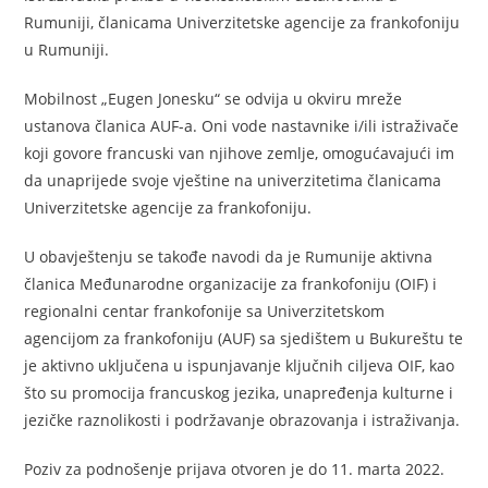
Rumuniji, članicama Univerzitetske agencije za frankofoniju
u Rumuniji.
Mobilnost „Eugen Jonesku“ se odvija u okviru mreže
ustanova članica AUF-a. Oni vode nastavnike i/ili istraživače
koji govore francuski van njihove zemlje, omogućavajući im
da unaprijede svoje vještine na univerzitetima članicama
Univerzitetske agencije za frankofoniju.
U obavještenju se takođe navodi da je Rumunije aktivna
članica Međunarodne organizacije za frankofoniju (OIF) i
regionalni centar frankofonije sa Univerzitetskom
agencijom za frankofoniju (AUF) sa sjedištem u Bukureštu te
je aktivno uključena u ispunjavanje ključnih ciljeva OIF, kao
što su promocija francuskog jezika, unapređenja kulturne i
jezičke raznolikosti i podržavanje obrazovanja i istraživanja.
Poziv za podnošenje prijava otvoren je do 11. marta 2022.