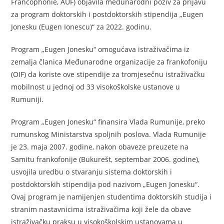
Francophonie, AUF) objavila međunarodni poziv za prijavu
za program doktorskih i postdoktorskih stipendija „Eugen
Jonesku (Eugen Ionescu)“ za 2022. godinu.
Program „Eugen Jonesku“ omogućava istraživačima iz
zemalja članica Međunarodne organizacije za frankofoniju
(OIF) da koriste ove stipendije za tromjesečnu istraživačku
mobilnost u jednoj od 33 visokoškolske ustanove u
Rumuniji.
Program „Eugen Jonesku“ finansira Vlada Rumunije, preko
rumunskog Ministarstva spoljnih poslova. Vlada Rumunije
je 23. maja 2007. godine, nakon obaveze preuzete na
Samitu frankofonije (Bukurešt, septembar 2006. godine),
usvojila uredbu o stvaranju sistema doktorskih i
postdoktorskih stipendija pod nazivom „Eugen Jonesku“.
Ovaj program je namijenjen studentima doktorskih studija i
stranim nastavnicima istraživačima koji žele da obave
istraživačku praksu u visokoškolskim ustanovama u