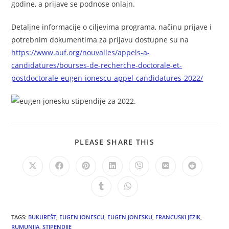
godine, a prijave se podnose onlajn.
Detaljne informacije o ciljevima programa, načinu prijave i
potrebnim dokumentima za prijavu dostupne su na
https://www.auf.org/nouvalles/appels-a-
candidatures/bourses-de-recherche-doctorale-et-
postdoctorale-eugen-ionescu-appel-candidatures-2022/
PLEASE SHARE THIS
TAGS:
BUKUREŠT
,
EUGEN IONESCU
,
EUGEN JONESKU
,
FRANCUSKI JEZIK
,
RUMUNIJA
,
STIPENDIJE